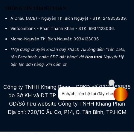
THÔNG TIN THANH TOÁN
Á Châu (ACB) - Nguyễn Thị Bích Nguyệt - STK: 249358339.
Vietcombank - Phan Thanh Khan - STK: 9934123036.
Momo-Nguyễn Thị Bích Nguyệt: 0934123036
*Nội dung chuyển khoản quý khách vui lòng điền "Tên Zalo,
tên Facebook, hoặc SĐT đặt hàng" để
Hoa tươi
Nguyệt Hỷ
tiện lên đơn hàng. Xin cảm ơn
Công ty TNHH Khang Phan - GPKD số 0317366885
Anh/chị liên hệ tại đây nhé
do Sở KH và ĐT TP HCM cấp ngày 04/07/2022
GĐ/Sở hữu website Công ty TNHH Khang Phan
Địa chỉ: 720/10 Âu Cơ, P14, Q. Tân Bình, TP.HCM