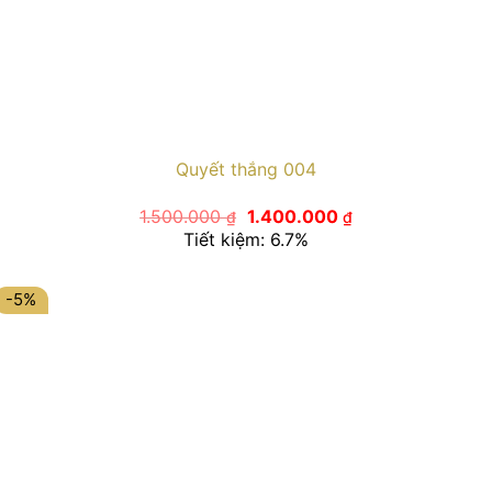
Quyết thắng 004
Giá
Giá
1.500.000
1.400.000
₫
₫
gốc
hiện
Tiết kiệm: 6.7%
là:
tại
1.500.000 ₫.
là:
1.400.000 ₫.
-5%