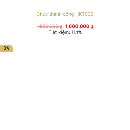
Chúc thành công HKT039
Giá
Giá
1.800.000
1.600.000
₫
₫
gốc
hiện
Tiết kiệm: 11.1%
là:
tại
1.800.000 ₫.
là:
1.600.000 ₫.
-8%