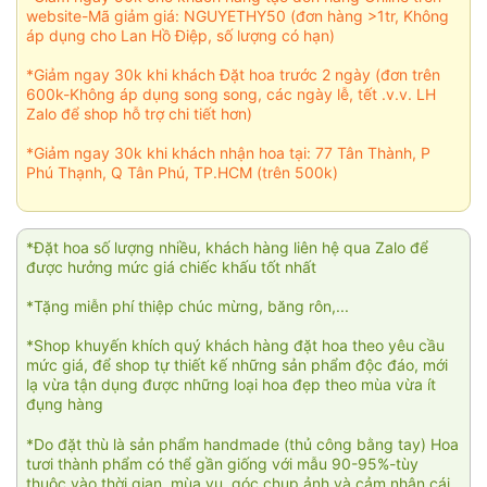
website-Mã giảm giá: NGUYETHY50 (đơn hàng >1tr, Không
áp dụng cho Lan Hồ Điệp, số lượng có hạn)
*Giảm ngay 30k khi khách Đặt hoa trước 2 ngày (đơn trên
600k-Không áp dụng song song, các ngày lễ, tết .v.v. LH
Zalo để shop hỗ trợ chi tiết hơn)
*Giảm ngay 30k khi khách nhận hoa tại: 77 Tân Thành, P
Phú Thạnh, Q Tân Phú, TP.HCM (trên 500k)
*Đặt hoa số lượng nhiều, khách hàng liên hệ qua Zalo để
được hưởng mức giá chiếc khấu tốt nhất
*Tặng miễn phí thiệp chúc mừng, băng rôn,...
*Shop khuyến khích quý khách hàng đặt hoa theo yêu cầu
mức giá, để shop tự thiết kế những sản phẩm độc đáo, mới
lạ vừa tận dụng được những loại hoa đẹp theo mùa vừa ít
đụng hàng
*Do đặt thù là sản phẩm handmade (thủ công bằng tay) Hoa
tươi thành phẩm có thể gần giống với mẫu 90-95%-tùy
thuộc vào thời gian, mùa vụ, góc chụp ảnh và cảm nhận cái