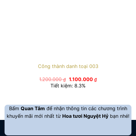
Công thành danh toại 003
Giá
Giá
1.200.000
1.100.000
₫
₫
gốc
hiện
Tiết kiệm: 8.3%
là:
tại
1.200.000 ₫.
là:
1.100.000 ₫.
Bấm
Quan Tâm
để nhận thông tin các chương trình
khuyến mãi mới nhất từ
Hoa tươi Nguyệt Hỷ
bạn nhé!