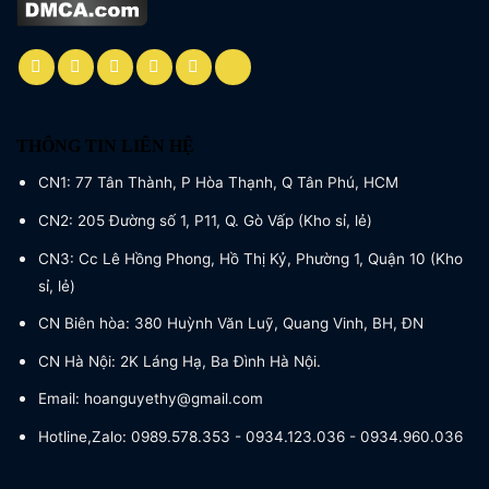
THÔNG TIN LIÊN HỆ
CN1: 77 Tân Thành, P Hòa Thạnh, Q Tân Phú, HCM
CN2: 205 Đường số 1, P11, Q. Gò Vấp (Kho sỉ, lẻ)
CN3: Cc Lê Hồng Phong, Hồ Thị Kỷ, Phường 1, Quận 10 (Kho
sỉ, lẻ)
CN Biên hòa: 380 Huỳnh Văn Luỹ, Quang Vinh, BH, ĐN
CN Hà Nội: 2K Láng Hạ, Ba Đình Hà Nội.
Email: hoanguyethy@gmail.com
Hotline,Zalo: 0989.578.353 - 0934.123.036 - 0934.960.036