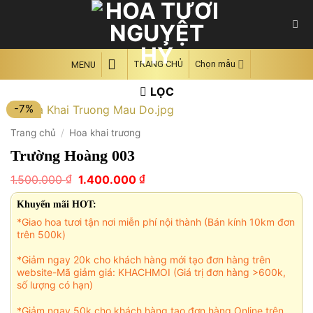
Skip
to
content
TRANG CHỦ
Chọn mẫu
MENU
LỌC
-7%
Trang chủ
/
Hoa khai trương
Trường Hoàng 003
Giá
Giá
₫
₫
1.500.000
1.400.000
gốc
hiện
là:
tại
Khuyến mãi HOT:
1.500.000 ₫.
là:
*Giao hoa tươi tận nơi miễn phí nội thành (Bán kính 10km đơn
1.400.000 ₫.
trên 500k)
*Giảm ngay 20k cho khách hàng mới tạo đơn hàng trên
website-Mã giảm giá: KHACHMOI (Giá trị đơn hàng >600k,
số lượng có hạn)
*Giảm ngay 50k cho khách hàng tạo đơn hàng Online trên