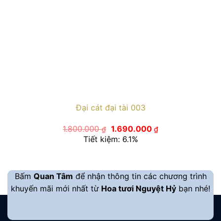
Đại cát đại tài 003
Giá
Giá
1.800.000
1.690.000
₫
₫
gốc
hiện
Tiết kiệm: 6.1%
là:
tại
1.800.000 ₫.
là:
1.690.000 ₫.
Bấm
Quan Tâm
để nhận thông tin các chương trình
khuyến mãi mới nhất từ
Hoa tươi Nguyệt Hỷ
bạn nhé!