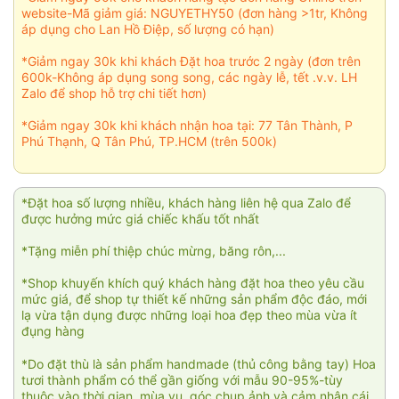
website-Mã giảm giá: NGUYETHY50 (đơn hàng >1tr, Không
áp dụng cho Lan Hồ Điệp, số lượng có hạn)
*Giảm ngay 30k khi khách Đặt hoa trước 2 ngày (đơn trên
600k-Không áp dụng song song, các ngày lễ, tết .v.v. LH
Zalo để shop hỗ trợ chi tiết hơn)
*Giảm ngay 30k khi khách nhận hoa tại: 77 Tân Thành, P
Phú Thạnh, Q Tân Phú, TP.HCM (trên 500k)
*Đặt hoa số lượng nhiều, khách hàng liên hệ qua Zalo để
được hưởng mức giá chiếc khấu tốt nhất
*Tặng miễn phí thiệp chúc mừng, băng rôn,...
*Shop khuyến khích quý khách hàng đặt hoa theo yêu cầu
mức giá, để shop tự thiết kế những sản phẩm độc đáo, mới
lạ vừa tận dụng được những loại hoa đẹp theo mùa vừa ít
đụng hàng
*Do đặt thù là sản phẩm handmade (thủ công bằng tay) Hoa
tươi thành phẩm có thể gần giống với mẫu 90-95%-tùy
thuộc vào thời gian, mùa vụ, góc chụp ảnh và cảm nhận cái