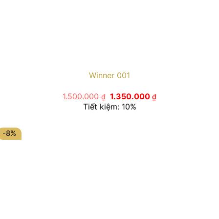
Winner 001
Giá
Giá
1.500.000
1.350.000
₫
₫
gốc
hiện
Tiết kiệm: 10%
là:
tại
1.500.000 ₫.
là:
1.350.000 ₫.
-8%