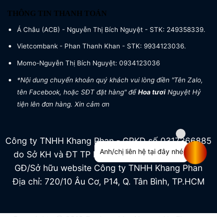
THÔNG TIN THANH TOÁN
Á Châu (ACB) - Nguyễn Thị Bích Nguyệt - STK: 249358339.
Vietcombank - Phan Thanh Khan - STK: 9934123036.
Momo-Nguyễn Thị Bích Nguyệt: 0934123036
*Nội dung chuyển khoản quý khách vui lòng điền "Tên Zalo,
tên Facebook, hoặc SĐT đặt hàng" để
Hoa tươi
Nguyệt Hỷ
tiện lên đơn hàng. Xin cảm ơn
Công ty TNHH Khang Phan - GPKD số 0317366885
Anh/chị liên hệ tại đây nhé
do Sở KH và ĐT TP HCM cấp ngày 04/07/2022
GĐ/Sở hữu website Công ty TNHH Khang Phan
Địa chỉ: 720/10 Âu Cơ, P14, Q. Tân Bình, TP.HCM