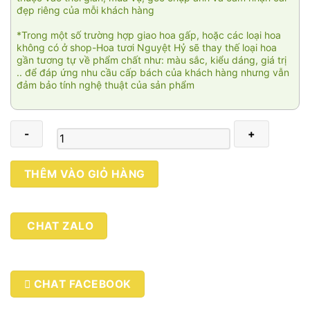
đẹp riêng của mỗi khách hàng
*Trong một số trường hợp giao hoa gấp, hoặc các loại hoa
không có ở shop-Hoa tươi Nguyệt Hỷ sẽ thay thế loại hoa
gần tương tự về phẩm chất như: màu sắc, kiểu dáng, giá trị
.. để đáp ứng nhu cầu cấp bách của khách hàng nhưng vẫn
đảm bảo tính nghệ thuật của sản phẩm
Thiên
THÊM VÀO GIỎ HÀNG
niên
vạn
đạt
CHAT ZALO
005
số
lượng
CHAT FACEBOOK