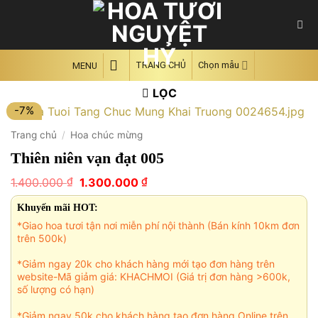
Skip
to
content
TRANG CHỦ
Chọn mẫu
MENU
LỌC
-7%
Trang chủ
/
Hoa chúc mừng
Thiên niên vạn đạt 005
Giá
Giá
₫
₫
1.400.000
1.300.000
gốc
hiện
là:
tại
Khuyến mãi HOT:
1.400.000 ₫.
là:
*Giao hoa tươi tận nơi miễn phí nội thành (Bán kính 10km đơn
1.300.000 ₫.
trên 500k)
*Giảm ngay 20k cho khách hàng mới tạo đơn hàng trên
website-Mã giảm giá: KHACHMOI (Giá trị đơn hàng >600k,
số lượng có hạn)
*Giảm ngay 50k cho khách hàng tạo đơn hàng Online trên