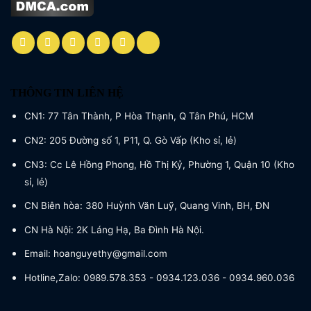
THÔNG TIN LIÊN HỆ
CN1: 77 Tân Thành, P Hòa Thạnh, Q Tân Phú, HCM
CN2: 205 Đường số 1, P11, Q. Gò Vấp (Kho sỉ, lẻ)
CN3: Cc Lê Hồng Phong, Hồ Thị Kỷ, Phường 1, Quận 10 (Kho
sỉ, lẻ)
CN Biên hòa: 380 Huỳnh Văn Luỹ, Quang Vinh, BH, ĐN
CN Hà Nội: 2K Láng Hạ, Ba Đình Hà Nội.
Email: hoanguyethy@gmail.com
Hotline,Zalo: 0989.578.353 - 0934.123.036 - 0934.960.036