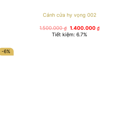
Cánh cửa hy vọng 002
Giá
Giá
1.500.000
1.400.000
₫
₫
gốc
hiện
Tiết kiệm: 6.7%
là:
tại
1.500.000 ₫.
là:
1.400.000 ₫.
-6%