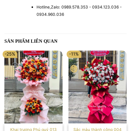
Hotline,Zalo: 0989.578.353 - 0934.123.036 -
0934.960.036
SẢN PHẨM LIÊN QUAN
-25%
-11%
Khai trương Phú quý 013
Sắc màu thành công 004