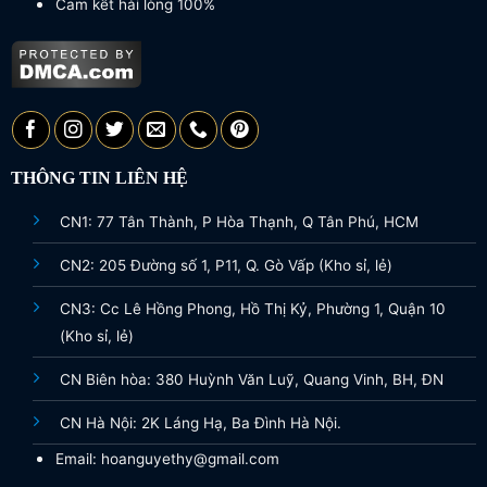
Cam kết hài lòng 100%
THÔNG TIN LIÊN HỆ
CN1: 77 Tân Thành, P Hòa Thạnh, Q Tân Phú, HCM
CN2: 205 Đường số 1, P11, Q. Gò Vấp (Kho sỉ, lẻ)
CN3: Cc Lê Hồng Phong, Hồ Thị Kỷ, Phường 1, Quận 10
(Kho sỉ, lẻ)
CN Biên hòa: 380 Huỳnh Văn Luỹ, Quang Vinh, BH, ĐN
CN Hà Nội: 2K Láng Hạ, Ba Đình Hà Nội.
Email: hoanguyethy@gmail.com