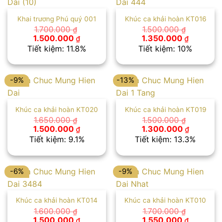
Khai trương Phú quý 001
Khúc ca khải hoàn KT016
1.700.000
1.500.000
₫
₫
Giá
Giá
Giá
Giá
1.500.000
1.350.000
₫
₫
gốc
hiện
gốc
hiện
Tiết kiệm: 11.8%
Tiết kiệm: 10%
là:
tại
là:
tại
1.700.000 ₫.
là:
1.500.000 ₫.
là:
1.500.000 ₫.
1.350.00
-9%
-13%
Khúc ca khải hoàn KT020
Khúc ca khải hoàn KT019
1.650.000
1.500.000
₫
₫
Giá
Giá
Giá
Giá
1.500.000
1.300.000
₫
₫
gốc
hiện
gốc
hiện
Tiết kiệm: 9.1%
Tiết kiệm: 13.3%
là:
tại
là:
tại
1.650.000 ₫.
là:
1.500.000 ₫.
là:
1.500.000 ₫.
1.300.00
-6%
-9%
Khúc ca khải hoàn KT014
Khúc ca khải hoàn KT010
1.600.000
1.700.000
₫
₫
Giá
Giá
Giá
Giá
1.500.000
1.550.000
₫
₫