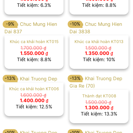
gốc
hiện
gốc
hiện
Tiết kiệm: 6.3%
Tiết kiệm: 8.8%
là:
tại
là:
tại
1.600.000 ₫.
là:
1.700.000 ₫.
là:
1.500.000 ₫.
1.550.00
-9%
-10%
Khúc ca khải hoàn KT015
Khúc ca khải hoàn KT013
1.700.000
1.500.000
₫
₫
Giá
Giá
Giá
Giá
1.550.000
1.350.000
₫
₫
gốc
hiện
gốc
hiện
Tiết kiệm: 8.8%
Tiết kiệm: 10%
là:
tại
là:
tại
1.700.000 ₫.
là:
1.500.000 ₫.
là:
1.550.000 ₫.
1.350.00
-13%
-13%
Khúc ca khải hoàn KT006
1.600.000
₫
Thành đạt KT008
Giá
Giá
1.400.000
₫
1.500.000
₫
gốc
hiện
Tiết kiệm: 12.5%
Giá
Giá
1.300.000
₫
là:
tại
gốc
hiện
Tiết kiệm: 13.3%
1.600.000 ₫.
là:
là:
tại
1.400.000 ₫.
1.500.000 ₫.
là:
1.300.00
-10%
-10%