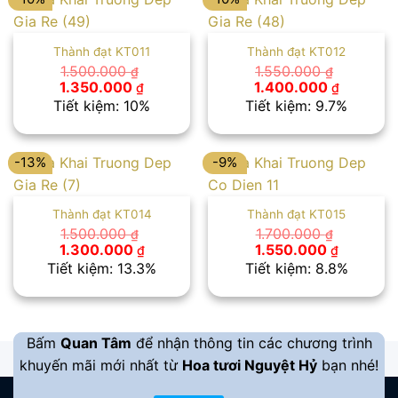
Thành đạt KT011
Thành đạt KT012
1.500.000
1.550.000
₫
₫
Giá
Giá
Giá
Giá
1.350.000
1.400.000
₫
₫
gốc
hiện
gốc
hiện
Tiết kiệm: 10%
Tiết kiệm: 9.7%
là:
tại
là:
tại
1.500.000 ₫.
là:
1.550.000 ₫.
là:
1.350.000 ₫.
1.400.00
-13%
-9%
Thành đạt KT014
Thành đạt KT015
1.500.000
1.700.000
₫
₫
Giá
Giá
Giá
Giá
1.300.000
1.550.000
₫
₫
gốc
hiện
gốc
hiện
Tiết kiệm: 13.3%
Tiết kiệm: 8.8%
là:
tại
là:
tại
1.500.000 ₫.
là:
1.700.000 ₫.
là:
1.300.000 ₫.
1.550.00
Bấm
Quan Tâm
để nhận thông tin các chương trình
khuyến mãi mới nhất từ
Hoa tươi Nguyệt Hỷ
bạn nhé!