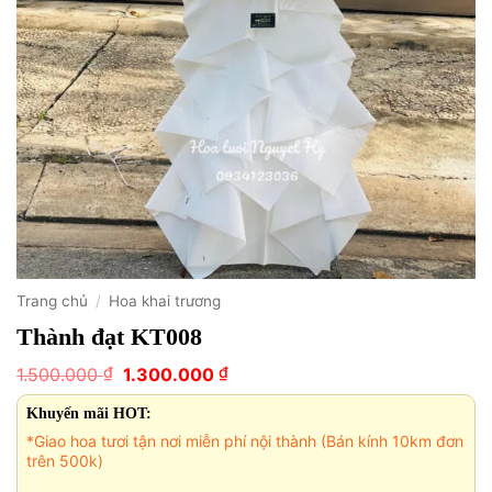
Trang chủ
/
Hoa khai trương
Thành đạt KT008
Giá
Giá
₫
₫
1.500.000
1.300.000
gốc
hiện
là:
tại
Khuyến mãi HOT:
1.500.000 ₫.
là:
*Giao hoa tươi tận nơi miễn phí nội thành (Bán kính 10km đơn
1.300.000 ₫.
trên 500k)