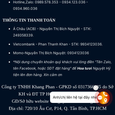
Hotline,Zalo: 0989.578.353 - 0934.123.036 -
0934.960.036
THÔNG TIN THANH TOÁN
Á Châu (ACB) - Nguyễn Thị Bích Nguyệt - STK:
249358339.
Vietcombank - Phan Thanh Khan - STK: 9934123036.
Momo-Nguyễn Thị Bích Nguyệt: 0934123036
*Nội dung chuyển khoản quý khách vui lòng điền "Tên Zalo,
tên Facebook, hoặc SĐT đặt hàng" để
Hoa tươi
Nguyệt Hỷ
tiện lên đơn hàng. Xin cảm ơn
Công ty TNHH Khang Phan - GPKD số 0317366885 do Sở
KH và ĐT TP HCM cấp ngày 04/07/2022
Anh/chị liên hệ tại đây nhé
GĐ/Sở hữu website Công ty TNHH Khang Phan
Địa chỉ: 720/10 Âu Cơ, P14, Q. Tân Bình, TP.HCM