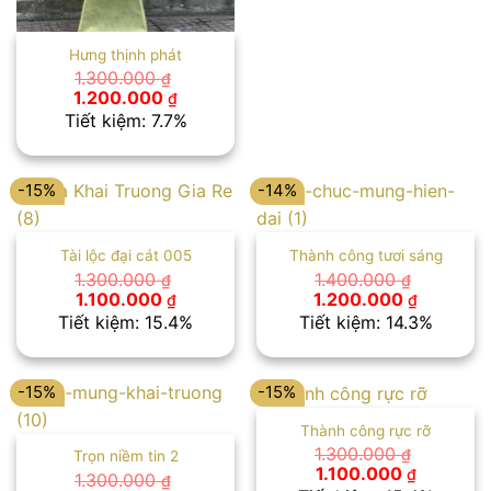
Hưng thịnh phát
1.300.000
₫
Giá
Giá
1.200.000
₫
gốc
hiện
Tiết kiệm: 7.7%
là:
tại
1.300.000 ₫.
là:
1.200.000 ₫.
-15%
-14%
Tài lộc đại cát 005
Thành công tươi sáng
1.300.000
1.400.000
₫
₫
Giá
Giá
Giá
Giá
1.100.000
1.200.000
₫
₫
gốc
hiện
gốc
hiện
Tiết kiệm: 15.4%
Tiết kiệm: 14.3%
là:
tại
là:
tại
1.300.000 ₫.
là:
1.400.000 ₫.
là:
1.100.000 ₫.
1.200.00
-15%
-15%
Thành công rực rỡ
1.300.000
₫
Trọn niềm tin 2
Giá
Giá
1.100.000
₫
1.300.000
₫
gốc
hiện