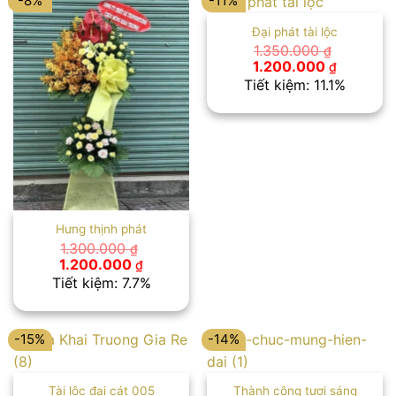
-8%
-11%
Đại phát tài lộc
1.350.000
₫
Giá
Giá
1.200.000
₫
gốc
hiện
Tiết kiệm: 11.1%
là:
tại
1.350.000 ₫.
là:
1.200.00
Hưng thịnh phát
1.300.000
₫
Giá
Giá
1.200.000
₫
gốc
hiện
Tiết kiệm: 7.7%
là:
tại
1.300.000 ₫.
là:
1.200.000 ₫.
-15%
-14%
Tài lộc đại cát 005
Thành công tươi sáng