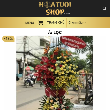
Skip
to
content
TRANG CHỦ
Chọn mẫu
MENU
LỌC
-13%