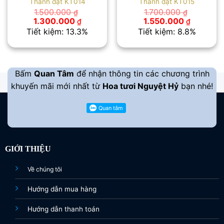
Thành đạt KT014
Thành đạt KT015
1.500.000
1.700.000
₫
₫
Giá
Giá
Giá
Giá
1.300.000
1.550.000
₫
₫
gốc
hiện
gốc
hiện
Tiết kiệm: 13.3%
Tiết kiệm: 8.8%
là:
tại
là:
tại
1.500.000 ₫.
là:
1.700.000 ₫.
là:
1.300.000 ₫.
1.550.00
Bấm
Quan Tâm
để nhận thông tin các chương trình
khuyến mãi mới nhất từ
Hoa tươi Nguyệt Hỷ
bạn nhé!
GIỚI THIỆU
Về chúng tôi
Hướng dẫn mua hàng
Hướng dẫn thanh toán