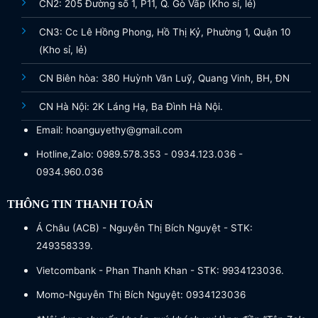
CN2: 205 Đường số 1, P11, Q. Gò Vấp (Kho sỉ, lẻ)
CN3: Cc Lê Hồng Phong, Hồ Thị Kỷ, Phường 1, Quận 10
(Kho sỉ, lẻ)
CN Biên hòa: 380 Huỳnh Văn Luỹ, Quang Vinh, BH, ĐN
CN Hà Nội: 2K Láng Hạ, Ba Đình Hà Nội.
Email: hoanguyethy@gmail.com
Hotline,Zalo: 0989.578.353 - 0934.123.036 -
0934.960.036
THÔNG TIN THANH TOÁN
Á Châu (ACB) - Nguyễn Thị Bích Nguyệt - STK:
249358339.
Vietcombank - Phan Thanh Khan - STK: 9934123036.
Momo-Nguyễn Thị Bích Nguyệt: 0934123036