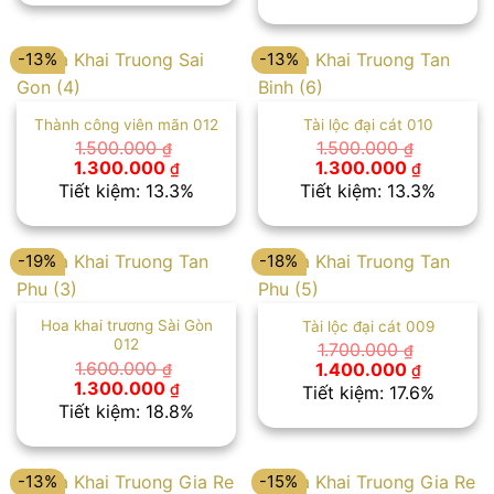
1.350.000 ₫.
1.900.000 ₫.
là:
1.500.00
-13%
-13%
Thành công viên mãn 012
Tài lộc đại cát 010
1.500.000
1.500.000
₫
₫
Giá
Giá
Giá
Giá
1.300.000
1.300.000
₫
₫
gốc
hiện
gốc
hiện
Tiết kiệm: 13.3%
Tiết kiệm: 13.3%
là:
tại
là:
tại
1.500.000 ₫.
là:
1.500.000 ₫.
là:
1.300.000 ₫.
1.300.00
-19%
-18%
Hoa khai trương Sài Gòn
Tài lộc đại cát 009
012
1.700.000
₫
Giá
Giá
1.600.000
1.400.000
₫
₫
gốc
hiện
Giá
Giá
1.300.000
₫
Tiết kiệm: 17.6%
là:
tại
gốc
hiện
Tiết kiệm: 18.8%
1.700.000 ₫.
là:
là:
tại
1.400.00
1.600.000 ₫.
là:
1.300.000 ₫.
-13%
-15%