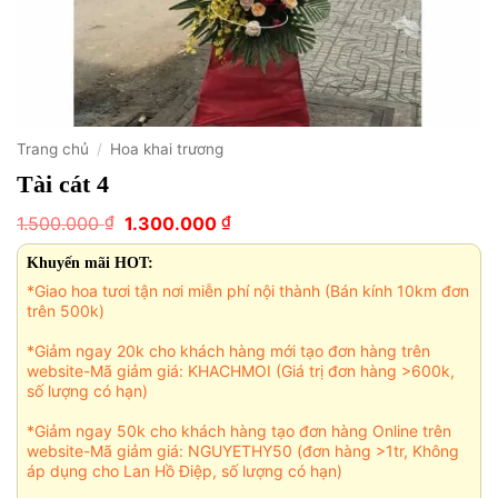
Trang chủ
/
Hoa khai trương
Tài cát 4
Giá
Giá
₫
₫
1.500.000
1.300.000
gốc
hiện
là:
tại
Khuyến mãi HOT:
1.500.000 ₫.
là:
*Giao hoa tươi tận nơi miễn phí nội thành (Bán kính 10km đơn
1.300.000 ₫.
trên 500k)
*Giảm ngay 20k cho khách hàng mới tạo đơn hàng trên
website-Mã giảm giá: KHACHMOI (Giá trị đơn hàng >600k,
số lượng có hạn)
*Giảm ngay 50k cho khách hàng tạo đơn hàng Online trên
website-Mã giảm giá: NGUYETHY50 (đơn hàng >1tr, Không
áp dụng cho Lan Hồ Điệp, số lượng có hạn)