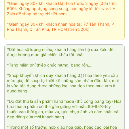
*Giảm ngay 30k khi khách Đặt hoa trước 2 ngày (đơn trên
600k-Không áp dụng song song, các ngày lễ, tết .v.v. LH
Zalo để shop hỗ trợ chi tiết hơn)
*Giảm ngay 30k khi khách nhận hoa tại: 77 Tân Thành, P
Phú Thạnh, Q Tân Phú, TP.HCM (trên 500k)
*Đặt hoa số lượng nhiều, khách hàng liên hệ qua Zalo để
được hưởng mức giá chiếc khấu tốt nhất
*Tặng miễn phí thiệp chúc mừng, băng rôn,...
*Shop khuyến khích quý khách hàng đặt hoa theo yêu cầu
mức giá, để shop tự thiết kế những sản phẩm độc đáo, mới
lạ vừa tận dụng được những loại hoa đẹp theo mùa vừa ít
đụng hàng
*Do đặt thù là sản phẩm handmade (thủ công bằng tay) Hoa
tươi thành phẩm có thể gần giống với mẫu 90-95%-tùy
thuộc vào thời gian, mùa vụ, góc chụp ảnh và cảm nhận cái
đẹp riêng của mỗi khách hàng
*Trong một số trường hợp giao hoa gấp, hoặc các loại hoa