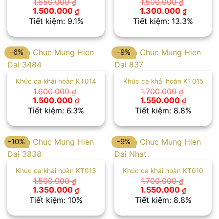
1.650.000
1.500.000
₫
₫
Giá
Giá
Giá
Giá
1.500.000
1.300.000
₫
₫
gốc
hiện
gốc
hiện
Tiết kiệm: 9.1%
Tiết kiệm: 13.3%
là:
tại
là:
tại
1.650.000 ₫.
là:
1.500.000 ₫.
là:
1.500.000 ₫.
1.300.00
-6%
-9%
Khúc ca khải hoàn KT014
Khúc ca khải hoàn KT015
1.600.000
1.700.000
₫
₫
Giá
Giá
Giá
Giá
1.500.000
1.550.000
₫
₫
gốc
hiện
gốc
hiện
Tiết kiệm: 6.3%
Tiết kiệm: 8.8%
là:
tại
là:
tại
1.600.000 ₫.
là:
1.700.000 ₫.
là:
1.500.000 ₫.
1.550.00
-10%
-9%
Khúc ca khải hoàn KT013
Khúc ca khải hoàn KT010
1.500.000
1.700.000
₫
₫
Giá
Giá
Giá
Giá
1.350.000
1.550.000
₫
₫
gốc
hiện
gốc
hiện
Tiết kiệm: 10%
Tiết kiệm: 8.8%
là:
tại
là:
tại
1.500.000 ₫.
là:
1.700.000 ₫.
là: