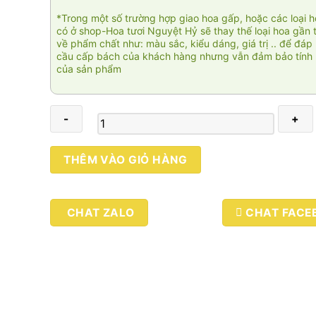
*Trong một số trường hợp giao hoa gấp, hoặc các loại 
có ở shop-Hoa tươi Nguyệt Hỷ sẽ thay thế loại hoa gần 
về phẩm chất như: màu sắc, kiểu dáng, giá trị .. để đáp
cầu cấp bách của khách hàng nhưng vẫn đảm bảo tính 
của sản phẩm
Thiên
THÊM VÀO GIỎ HÀNG
niên
vạn
đạt
CHAT ZALO
CHAT FACE
002
số
lượng