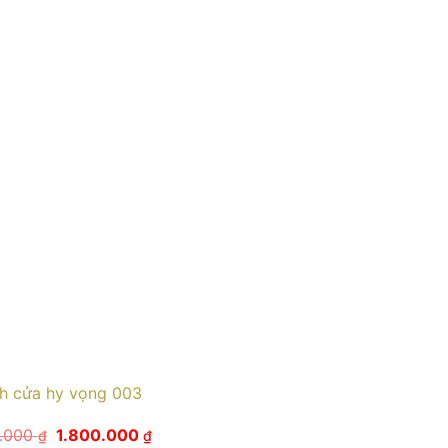
h cửa hy vọng 003
Giá
Giá
0.000
1.800.000
₫
₫