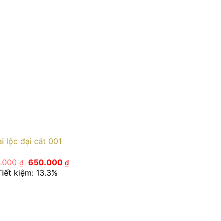
ài lộc đại cát 001
Giá
Giá
.000
650.000
₫
₫
gốc
hiện
Tiết kiệm: 13.3%
là:
tại
750.000 ₫.
là:
650.000 ₫.