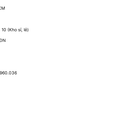
HCM
0 (Kho sỉ, lẻ)
 ĐN
.960.036