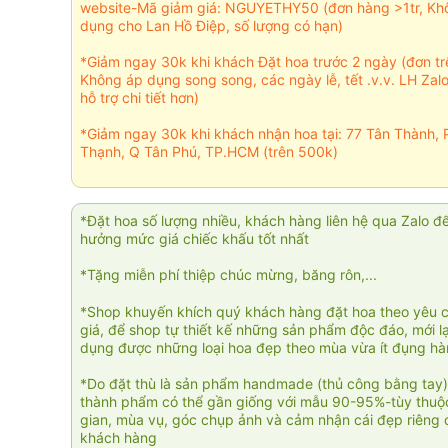
website-Mã giảm giá: NGUYETHY50 (đơn hàng >1tr, Kh
dụng cho Lan Hồ Điệp, số lượng có hạn)
*Giảm ngay 30k khi khách Đặt hoa trước 2 ngày (đơn t
Không áp dụng song song, các ngày lễ, tết .v.v. LH Zal
hỗ trợ chi tiết hơn)
*Giảm ngay 30k khi khách nhận hoa tại: 77 Tân Thành, 
Thạnh, Q Tân Phú, TP.HCM (trên 500k)
*Đặt hoa số lượng nhiều, khách hàng liên hệ qua Zalo đ
hưởng mức giá chiếc khấu tốt nhất
*Tặng miễn phí thiệp chúc mừng, băng rôn,...
*Shop khuyến khích quý khách hàng đặt hoa theo yêu 
giá, để shop tự thiết kế những sản phẩm độc đáo, mới l
dụng được những loại hoa đẹp theo mùa vừa ít đụng h
*Do đặt thù là sản phẩm handmade (thủ công bằng tay)
thành phẩm có thể gần giống với mẫu 90-95%-tùy thuộc
gian, mùa vụ, góc chụp ảnh và cảm nhận cái đẹp riêng 
khách hàng