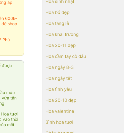
Hoa sinh nhật
ông áp
Hoa bó đẹp
rên 600k-
Hoa tang lễ
o để shop
Hoa khai trương
P Phú
Hoa 20-11 đẹp
Hoa cầm tay cô dâu
ể được
Hoa ngày 8-3
Hoa ngày tết
Hoa tình yêu
cầu mức
ạ vừa tận
Hoa 20-10 đẹp
àng
Hoa valentine
 Hoa tươi
 vào thời
Bình hoa tươi
của mỗi