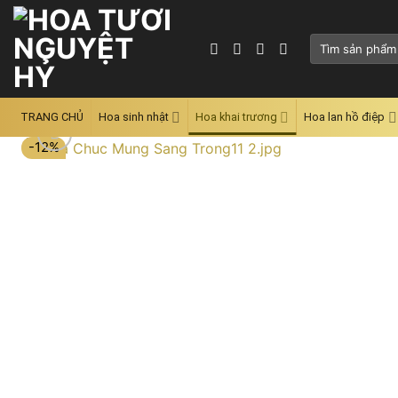
Skip
to
Tìm
content
kiếm:
TRANG CHỦ
Hoa sinh nhật
Hoa khai trương
Hoa lan hồ điệp
-12%