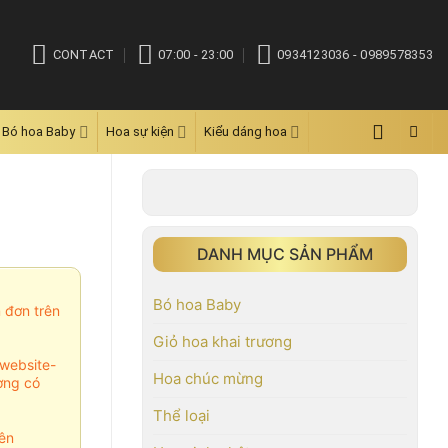
CONTACT
07:00 - 23:00
0934123036 - 0989578353
Bó hoa Baby
Hoa sự kiện
Kiểu dáng hoa
DANH MỤC SẢN PHẨM
Bó hoa Baby
m đơn trên
Giỏ hoa khai trương
website-
Hoa chúc mừng
ợng có
Thể loại
ên