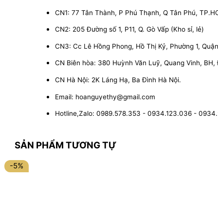
CN1: 77 Tân Thành, P Phú Thạnh, Q Tân Phú, TP.
CN2: 205 Đường số 1, P11, Q. Gò Vấp (Kho sỉ, lẻ)
CN3: Cc Lê Hồng Phong, Hồ Thị Kỷ, Phường 1, Quận 1
CN Biên hòa: 380 Huỳnh Văn Luỹ, Quang Vinh, BH,
CN Hà Nội: 2K Láng Hạ, Ba Đình Hà Nội.
Email: hoanguyethy@gmail.com
Hotline,Zalo: 0989.578.353 - 0934.123.036 - 0934
SẢN PHẨM TƯƠNG TỰ
-5%