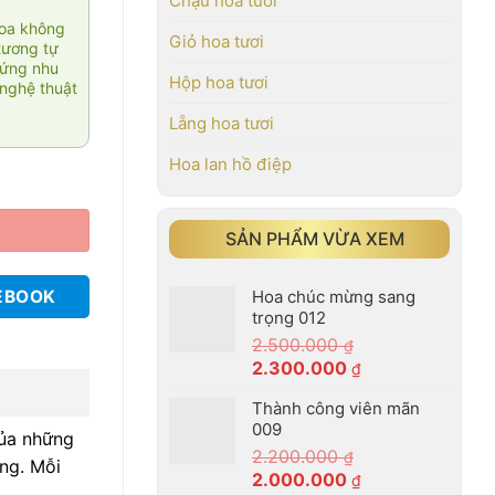
Chậu hoa tươi
hoa không
Giỏ hoa tươi
tương tự
 ứng nhu
Hộp hoa tươi
nghệ thuật
Lẵng hoa tươi
Hoa lan hồ điệp
SẢN PHẨM VỪA XEM
Hoa chúc mừng sang
EBOOK
trọng 012
2.500.000
₫
Giá
Giá
2.300.000
₫
gốc
hiện
Thành công viên mãn
là:
tại
009
2.500.000 ₫.
là:
của những
2.200.000
₫
2.300.000 ₫.
ng. Mỗi
Giá
Giá
2.000.000
₫