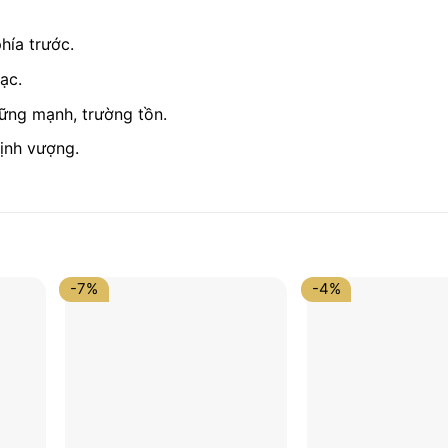
hía trước.
ạc.
ững mạnh, trường tồn.
ịnh vượng.
-7%
-4%