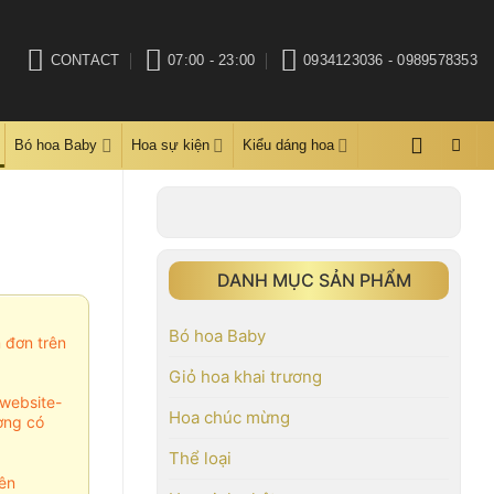
CONTACT
07:00 - 23:00
0934123036 - 0989578353
Bó hoa Baby
Hoa sự kiện
Kiểu dáng hoa
DANH MỤC SẢN PHẨM
Bó hoa Baby
m đơn trên
Giỏ hoa khai trương
website-
Hoa chúc mừng
ợng có
Thể loại
ên