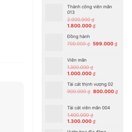
gốc
hiện
Thành công viên mãn
là:
tại
013
2.200.000 ₫.
là:
2.000.000
₫
2.000.000 ₫.
Giá
Giá
1.800.000
₫
gốc
hiện
Đồng hành
là:
tại
Giá
Giá
700.000
599.000
2.000.000 ₫.
là:
₫
₫
gốc
hiện
1.800.000 ₫.
là:
tại
Viên mãn
700.000 ₫.
là:
1.300.000
₫
599.00
Giá
Giá
1.000.000
₫
gốc
hiện
Tài cát thịnh vượng 02
là:
tại
Giá
Giá
900.000
800.000
1.300.000 ₫.
là:
₫
₫
gốc
hiện
1.000.000 ₫.
là:
tại
Tài cát viên mãn 004
900.000 ₫.
là:
1.400.000
₫
800.0
Giá
Giá
1.300.000
₫
gốc
hiện
Vườn hoa địa đàng