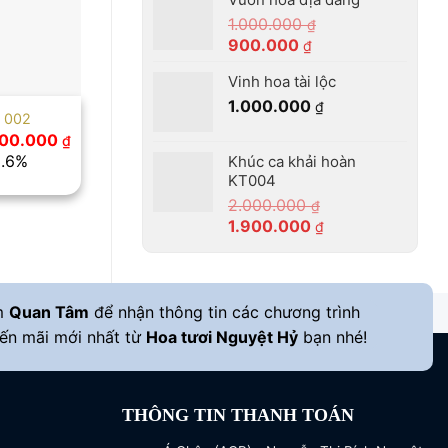
là:
tại
1.000.000
1.400.000 ₫.
là:
₫
Giá
Giá
900.000
1.300.000 ₫.
₫
gốc
hiện
Vinh hoa tài lộc
là:
tại
1.000.000
1.000.000 ₫.
là:
₫
i 002
900.000 ₫.
Giá
400.000
₫
hiện
3.6%
Khúc ca khải hoàn
tại
KT004
00.000 ₫.
là:
5.400.000 ₫.
2.000.000
₫
Giá
Giá
1.900.000
₫
gốc
hiện
là:
tại
2.000.000 ₫.
là:
1.900.000 ₫.
m
Quan Tâm
để nhận thông tin các chương trình
ến mãi mới nhất từ
Hoa tươi Nguyệt Hỷ
bạn nhé!
THÔNG TIN THANH TOÁN