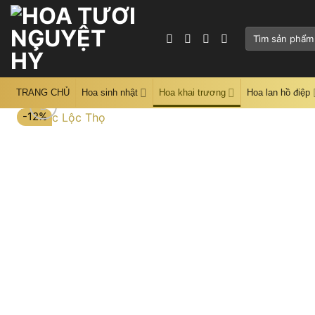
Skip
to
Tìm
content
kiếm:
TRANG CHỦ
Hoa sinh nhật
Hoa khai trương
Hoa lan hồ điệp
-12%