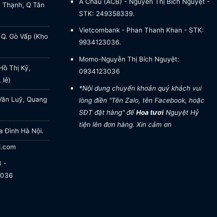
Á Châu (ACB) - Nguyễn Thị Bích Nguyệt -
a Thạnh, Q Tân
STK: 249358339.
Vietcombank - Phan Thanh Khan - STK:
 Q. Gò Vấp (Kho
9934123036.
Momo-Nguyễn Thị Bích Nguyệt:
ồ Thị Kỷ,
0934123036
 lẻ)
*Nội dung chuyển khoản quý khách vui
Văn Luỹ, Quang
lòng điền "Tên Zalo, tên Facebook, hoặc
SĐT đặt hàng" để
Hoa tươi
Nguyệt Hỷ
tiện lên đơn hàng. Xin cảm ơn
a Đình Hà Nội.
l.com
 -
.036