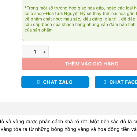
*Trong một số trường hợp giao hoa gấp, hoặc các loại 
có ở shop-Hoa tươi Nguyệt Hỷ sẽ thay thế loại hoa gần 
về phẩm chất như: màu sắc, kiểu dáng, giá trị .. để đáp
cầu cấp bách của khách hàng nhưng vẫn đảm bảo tính 
của sản phẩm
Phúc Lộc Thọ số lượng
THÊM VÀO GIỎ HÀNG
CHAT ZALO
CHAT FAC
đỏ và vàng được phân cách khá rõ rệt. Một bên sắc đỏ là 
 vàng tỏa ra từ những bông hồng vàng và hoa đồng tiền và