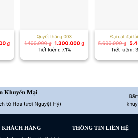
Quyết thắng 003
Đại cát đại tà
Giá
Giá
Giá
Giá
000
1.400.000
1.300.000
5.600.000
5.
₫
₫
₫
₫
hiện
gốc
hiện
gốc
Tiết kiệm: 7.1%
Tiết kiệm: 
tại
là:
tại
là:
0 ₫.
là:
1.400.000 ₫.
là:
5.6
1.690.000 ₫.
1.300.000 ₫.
n Khuyến Mại
Bấ
ích từ Hoa tươi Nguyệt Hỷ)
khuy
I KHÁCH HÀNG
THÔNG TIN LIÊN HỆ