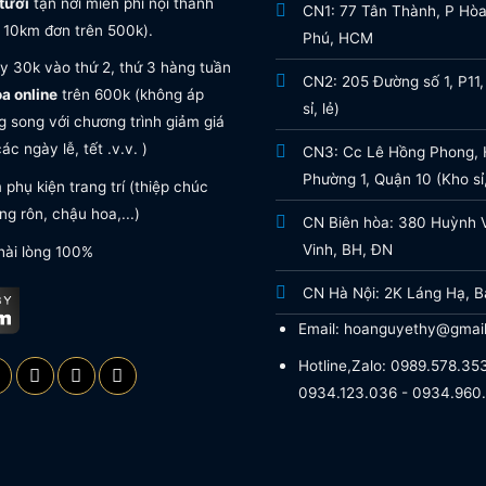
tươi
tận nơi miễn phí nội thành
CN1: 77 Tân Thành, P Hò
 10km đơn trên 500k).
Phú, HCM
y 30k vào thứ 2, thứ 3 hàng tuần
CN2: 205 Đường số 1, P11,
oa online
trên 600k (không áp
sỉ, lẻ)
 song với chương trình giảm giá
ác ngày lễ, tết .v.v. )
CN3: Cc Lê Hồng Phong, H
Phường 1, Quận 10 (Kho sỉ,
phụ kiện trang trí (thiệp chúc
g rôn, chậu hoa,...)
CN Biên hòa: 380 Huỳnh 
Vinh, BH, ĐN
hài lòng 100%
CN Hà Nội: 2K Láng Hạ, B
Email: hoanguyethy@gmai
Hotline,Zalo: 0989.578.353
0934.123.036 - 0934.960