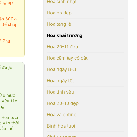
Hoa sinh nhật
ông áp
Hoa bó đẹp
rên 600k-
Hoa tang lễ
o để shop
Hoa khai trương
P Phú
Hoa 20-11 đẹp
Hoa cầm tay cô dâu
ể được
Hoa ngày 8-3
Hoa ngày tết
Hoa tình yêu
cầu mức
ạ vừa tận
Hoa 20-10 đẹp
àng
Hoa valentine
 Hoa tươi
 vào thời
Bình hoa tươi
của mỗi