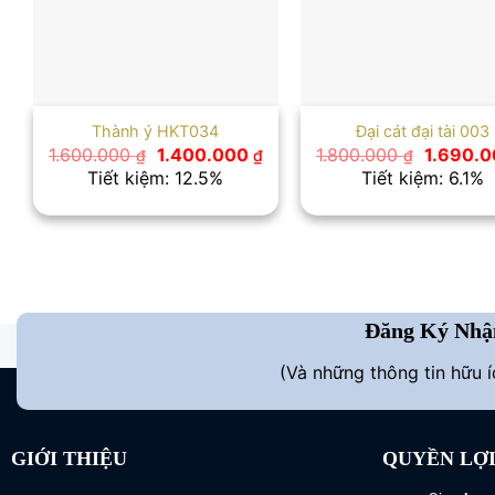
Thành ý HKT034
Đại cát đại tài 003
Giá
Giá
Giá
1.600.000
1.400.000
1.800.000
1.690.
₫
₫
₫
gốc
hiện
gốc
Tiết kiệm: 12.5%
Tiết kiệm: 6.1%
là:
tại
là:
1.600.000 ₫.
là:
1.800.00
1.400.000 ₫.
Đăng Ký Nhậ
(Và những thông tin hữu 
GIỚI THIỆU
QUYỀN LỢ