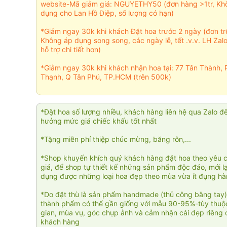
website-Mã giảm giá: NGUYETHY50 (đơn hàng >1tr, Kh
dụng cho Lan Hồ Điệp, số lượng có hạn)
*Giảm ngay 30k khi khách Đặt hoa trước 2 ngày (đơn t
Không áp dụng song song, các ngày lễ, tết .v.v. LH Zal
hỗ trợ chi tiết hơn)
*Giảm ngay 30k khi khách nhận hoa tại: 77 Tân Thành, 
Thạnh, Q Tân Phú, TP.HCM (trên 500k)
*Đặt hoa số lượng nhiều, khách hàng liên hệ qua Zalo đ
hưởng mức giá chiếc khấu tốt nhất
*Tặng miễn phí thiệp chúc mừng, băng rôn,...
*Shop khuyến khích quý khách hàng đặt hoa theo yêu 
giá, để shop tự thiết kế những sản phẩm độc đáo, mới l
dụng được những loại hoa đẹp theo mùa vừa ít đụng h
*Do đặt thù là sản phẩm handmade (thủ công bằng tay)
thành phẩm có thể gần giống với mẫu 90-95%-tùy thuộc
gian, mùa vụ, góc chụp ảnh và cảm nhận cái đẹp riêng 
khách hàng