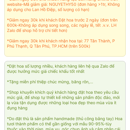
website-Mã giảm giá: NGUYETHY50 (đơn hàng >1tr, Không
áp dụng cho Lan Hồ Điệp, số lượng có hạn)
*Giảm ngay 30k khi khách Đặt hoa trước 2 ngày (đơn trên
600k-Không áp dụng song song, các ngày lễ, tết .v.v. LH
Zalo để shop hỗ trợ chi tiết hơn)
*Giảm ngay 30k khi khách nhận hoa tại: 77 Tân Thành, P
Phú Thạnh, Q Tân Phú, TP.HCM (trên 500k)
*Đặt hoa số lượng nhiều, khách hàng liên hệ qua Zalo để
được hưởng mức giá chiếc khấu tốt nhất
*Tặng miễn phí thiệp chúc mừng, băng rôn,...
*Shop khuyến khích quý khách hàng đặt hoa theo yêu cầu
mức giá, để shop tự thiết kế những sản phẩm độc đáo, mới
lạ vừa tận dụng được những loại hoa đẹp theo mùa vừa ít
đụng hàng
*Do đặt thù là sản phẩm handmade (thủ công bằng tay) Hoa
tươi thành phẩm có thể gần giống với mẫu 90-95%-tùy
thuộc vào thời gian, mùa vụ, góc chụp ảnh và cảm nhận cái