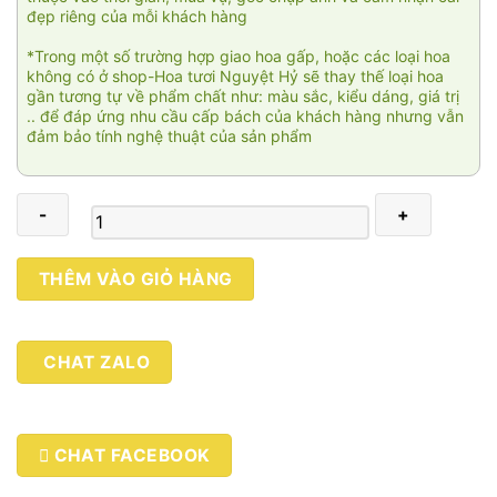
đẹp riêng của mỗi khách hàng
*Trong một số trường hợp giao hoa gấp, hoặc các loại hoa
không có ở shop-Hoa tươi Nguyệt Hỷ sẽ thay thế loại hoa
gần tương tự về phẩm chất như: màu sắc, kiểu dáng, giá trị
.. để đáp ứng nhu cầu cấp bách của khách hàng nhưng vẫn
đảm bảo tính nghệ thuật của sản phẩm
Pink
THÊM VÀO GIỎ HÀNG
roses
003
số
CHAT ZALO
lượng
CHAT FACEBOOK