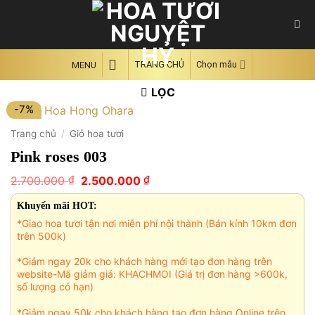
Skip
to
content
TRANG CHỦ
Chọn mẫu
MENU
LỌC
-7%
Trang chủ
/
Giỏ hoa tươi
Pink roses 003
Giá
Giá
₫
₫
2.700.000
2.500.000
gốc
hiện
là:
tại
Khuyến mãi HOT:
2.700.000 ₫.
là:
*Giao hoa tươi tận nơi miễn phí nội thành (Bán kính 10km đơn
2.500.000 ₫.
trên 500k)
*Giảm ngay 20k cho khách hàng mới tạo đơn hàng trên
website-Mã giảm giá: KHACHMOI (Giá trị đơn hàng >600k,
số lượng có hạn)
*Giảm ngay 50k cho khách hàng tạo đơn hàng Online trên