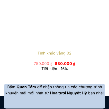
Tình khúc vàng 02
Giá
Giá
750.000
630.000
₫
₫
gốc
hiện
Tiết kiệm: 16%
là:
tại
750.000 ₫.
là:
630.000 ₫.
Bấm
Quan Tâm
để nhận thông tin các chương trình
khuyến mãi mới nhất từ
Hoa tươi Nguyệt Hỷ
bạn nhé!