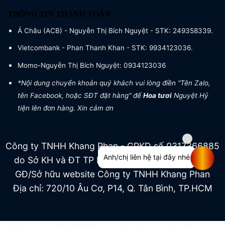
THÔNG TIN THANH TOÁN
Á Châu (ACB) - Nguyễn Thị Bích Nguyệt - STK: 249358339.
Vietcombank - Phan Thanh Khan - STK: 9934123036.
Momo-Nguyễn Thị Bích Nguyệt: 0934123036
*Nội dung chuyển khoản quý khách vui lòng điền "Tên Zalo,
tên Facebook, hoặc SĐT đặt hàng" để
Hoa tươi
Nguyệt Hỷ
tiện lên đơn hàng. Xin cảm ơn
Công ty TNHH Khang Phan - GPKD số 0317366885
Anh/chị liên hệ tại đây nhé
do Sở KH và ĐT TP HCM cấp ngày 04/07/2022
GĐ/Sở hữu website Công ty TNHH Khang Phan
Địa chỉ: 720/10 Âu Cơ, P14, Q. Tân Bình, TP.HCM