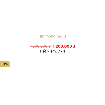
Tím mộng mơ 01
Giá
Giá
1.300.000
1.200.000
₫
₫
gốc
hiện
Tiết kiệm: 7.7%
là:
tại
1.300.000 ₫.
là:
1.200.000 ₫.
-9%