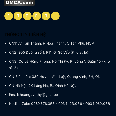
THÔNG TIN LIÊN HỆ
CN1: 77 Tân Thành, P Hòa Thạnh, Q Tân Phú, HCM
CN2: 205 Đường số 1, P11, Q. Gò Vấp (Kho sỉ, lẻ)
CN3: Cc Lê Hồng Phong, Hồ Thị Kỷ, Phường 1, Quận 10 (Kho
sỉ, lẻ)
CN Biên hòa: 380 Huỳnh Văn Luỹ, Quang Vinh, BH, ĐN
CN Hà Nội: 2K Láng Hạ, Ba Đình Hà Nội.
Email: hoanguyethy@gmail.com
Hotline,Zalo: 0989.578.353 - 0934.123.036 - 0934.960.036