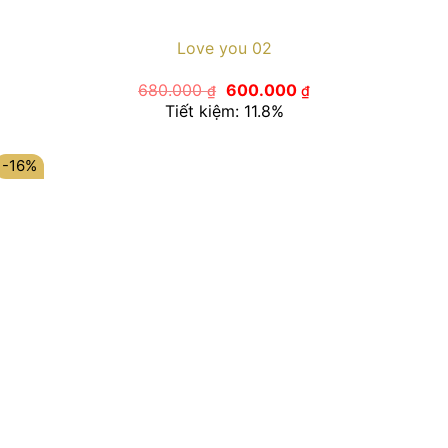
Love you 02
Giá
Giá
680.000
600.000
₫
₫
gốc
hiện
Tiết kiệm: 11.8%
là:
tại
680.000 ₫.
là:
600.000 ₫.
-16%