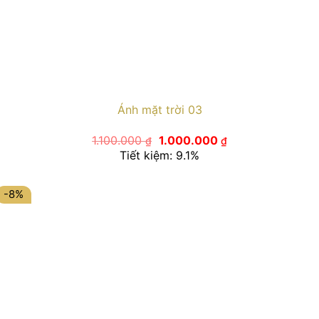
Ánh mặt trời 03
Giá
Giá
1.100.000
1.000.000
₫
₫
gốc
hiện
Tiết kiệm: 9.1%
là:
tại
1.100.000 ₫.
là:
1.000.000 ₫.
-8%