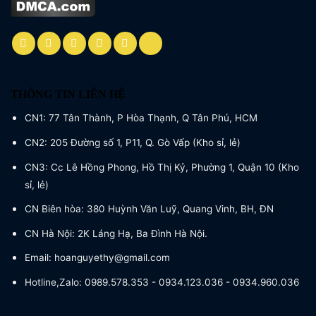
THÔNG TIN LIÊN HỆ
CN1: 77 Tân Thành, P Hòa Thạnh, Q Tân Phú, HCM
CN2: 205 Đường số 1, P11, Q. Gò Vấp (Kho sỉ, lẻ)
CN3: Cc Lê Hồng Phong, Hồ Thị Kỷ, Phường 1, Quận 10 (Kho
sỉ, lẻ)
CN Biên hòa: 380 Huỳnh Văn Luỹ, Quang Vinh, BH, ĐN
CN Hà Nội: 2K Láng Hạ, Ba Đình Hà Nội.
Email: hoanguyethy@gmail.com
Hotline,Zalo: 0989.578.353 - 0934.123.036 - 0934.960.036