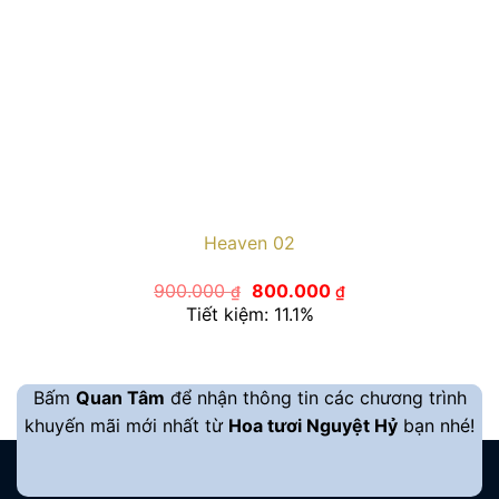
Heaven 02
Giá
Giá
900.000
800.000
₫
₫
gốc
hiện
Tiết kiệm: 11.1%
là:
tại
900.000 ₫.
là:
800.000 ₫.
Bấm
Quan Tâm
để nhận thông tin các chương trình
khuyến mãi mới nhất từ
Hoa tươi Nguyệt Hỷ
bạn nhé!