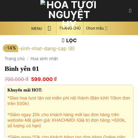
Skip
to
content
TRANG CHỦ
Chọn mẫu
MENU
LỌC
-14%
Trang chủ
/
Hoa sinh nhật
Bình yên 01
Giá
Giá
₫
₫
700.000
599.000
gốc
hiện
là:
tại
Khuyến mãi HOT:
700.000 ₫.
là:
*Giao hoa tươi tận nơi miễn phí nội thành (Bán kính 10km đơn
599.000 ₫.
trên 500k)
*Giảm ngay 20k cho khách hàng mới tạo đơn hàng trên
website-Mã giảm giá: KHACHMOI (Giá trị đơn hàng >600k,
số lượng có hạn)
*Giảm ngay 50k cho khách hàng tạo đơn hàng Online trên