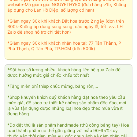
website-Mã giảm giá: NGUYETHY50 (đơn hàng >1tr, Không
áp dụng cho Lan Hồ Điệp, số lượng có hạn)
*Giảm ngay 30k khi khách Đặt hoa trước 2 ngày (đơn trên
600k-Không áp dụng song song, các ngày lễ, tết .v.v. LH
Zalo để shop hỗ trợ chi tiết hơn)
*Giảm ngay 30k khi khách nhận hoa tại: 77 Tân Thành, P
Phú Thạnh, Q Tân Phú, TP.HCM (trên 500k)
*Đặt hoa số lượng nhiều, khách hàng liên hệ qua Zalo để
được hưởng mức giá chiếc khấu tốt nhất
*Tặng miễn phí thiệp chúc mừng, băng rôn,...
*Shop khuyến khích quý khách hàng đặt hoa theo yêu cầu
mức giá, để shop tự thiết kế những sản phẩm độc đáo, mới
lạ vừa tận dụng được những loại hoa đẹp theo mùa vừa ít
đụng hàng
*Do đặt thù là sản phẩm handmade (thủ công bằng tay) Hoa
tươi thành phẩm có thể gần giống với mẫu 90-95%-tùy
thuộc vào thời gian, mùa vụ, góc chụp ảnh và cảm nhận cái