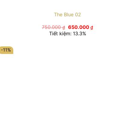
The Blue 02
Giá
Giá
750.000
650.000
₫
₫
gốc
hiện
Tiết kiệm: 13.3%
là:
tại
750.000 ₫.
là:
650.000 ₫.
-11%