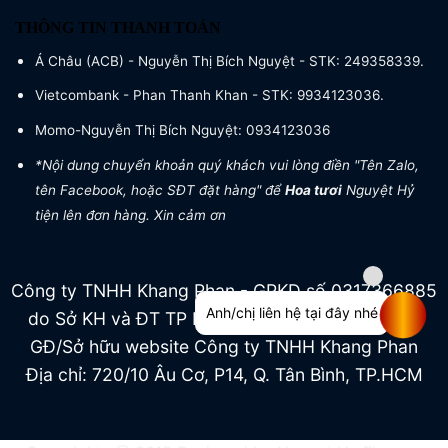
THÔNG TIN THANH TOÁN
Á Châu (ACB) - Nguyễn Thị Bích Nguyệt - STK: 249358339.
Vietcombank - Phan Thanh Khan - STK: 9934123036.
Momo-Nguyễn Thị Bích Nguyệt: 0934123036
*Nội dung chuyển khoản quý khách vui lòng điền "Tên Zalo,
tên Facebook, hoặc SĐT đặt hàng" để
Hoa tươi
Nguyệt Hỷ
tiện lên đơn hàng. Xin cảm ơn
Công ty TNHH Khang Phan - GPKD số 0317366885
Anh/chị liên hệ tại đây nhé
do Sở KH và ĐT TP HCM cấp ngày 04/07/2022
GĐ/Sở hữu website Công ty TNHH Khang Phan
Địa chỉ: 720/10 Âu Cơ, P14, Q. Tân Bình, TP.HCM