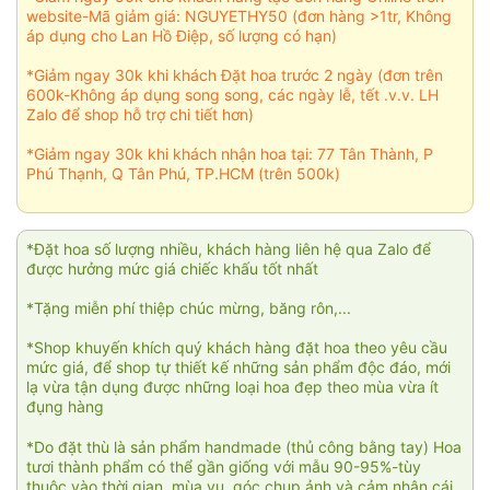
website-Mã giảm giá: NGUYETHY50 (đơn hàng >1tr, Không
áp dụng cho Lan Hồ Điệp, số lượng có hạn)
*Giảm ngay 30k khi khách Đặt hoa trước 2 ngày (đơn trên
600k-Không áp dụng song song, các ngày lễ, tết .v.v. LH
Zalo để shop hỗ trợ chi tiết hơn)
*Giảm ngay 30k khi khách nhận hoa tại: 77 Tân Thành, P
Phú Thạnh, Q Tân Phú, TP.HCM (trên 500k)
*Đặt hoa số lượng nhiều, khách hàng liên hệ qua Zalo để
được hưởng mức giá chiếc khấu tốt nhất
*Tặng miễn phí thiệp chúc mừng, băng rôn,...
*Shop khuyến khích quý khách hàng đặt hoa theo yêu cầu
mức giá, để shop tự thiết kế những sản phẩm độc đáo, mới
lạ vừa tận dụng được những loại hoa đẹp theo mùa vừa ít
đụng hàng
*Do đặt thù là sản phẩm handmade (thủ công bằng tay) Hoa
tươi thành phẩm có thể gần giống với mẫu 90-95%-tùy
thuộc vào thời gian, mùa vụ, góc chụp ảnh và cảm nhận cái