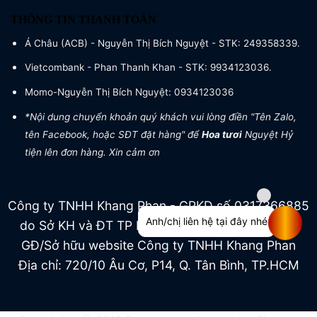
THÔNG TIN THANH TOÁN
Á Châu (ACB) - Nguyễn Thị Bích Nguyệt - STK: 249358339.
Vietcombank - Phan Thanh Khan - STK: 9934123036.
Momo-Nguyễn Thị Bích Nguyệt: 0934123036
*Nội dung chuyển khoản quý khách vui lòng điền "Tên Zalo,
tên Facebook, hoặc SĐT đặt hàng" để
Hoa tươi
Nguyệt Hỷ
tiện lên đơn hàng. Xin cảm ơn
Công ty TNHH Khang Phan - GPKD số 0317366885
Anh/chị liên hệ tại đây nhé
do Sở KH và ĐT TP HCM cấp ngày 04/07/2022
GĐ/Sở hữu website Công ty TNHH Khang Phan
Địa chỉ: 720/10 Âu Cơ, P14, Q. Tân Bình, TP.HCM