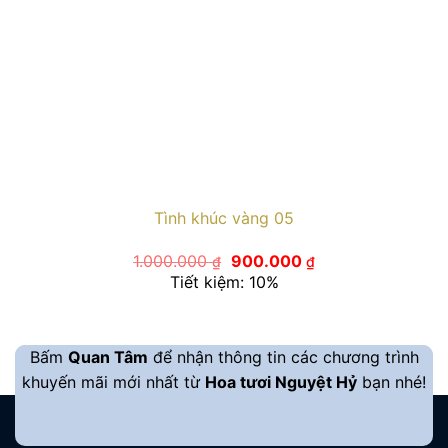
Tình khúc vàng 05
Giá
Giá
1.000.000
900.000
₫
₫
gốc
hiện
Tiết kiệm: 10%
là:
tại
1.000.000 ₫.
là:
900.000 ₫.
Bấm
Quan Tâm
để nhận thông tin các chương trình
khuyến mãi mới nhất từ
Hoa tươi Nguyệt Hỷ
bạn nhé!