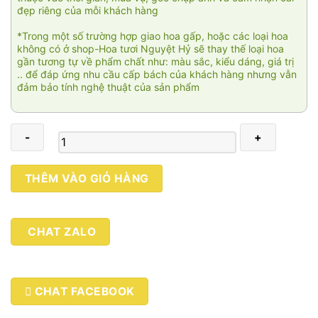
đẹp riêng của mỗi khách hàng
*Trong một số trường hợp giao hoa gấp, hoặc các loại hoa
không có ở shop-Hoa tươi Nguyệt Hỷ sẽ thay thế loại hoa
gần tương tự về phẩm chất như: màu sắc, kiểu dáng, giá trị
.. để đáp ứng nhu cầu cấp bách của khách hàng nhưng vẫn
đảm bảo tính nghệ thuật của sản phẩm
Ocean
THÊM VÀO GIỎ HÀNG
roses
003
số
CHAT ZALO
lượng
CHAT FACEBOOK