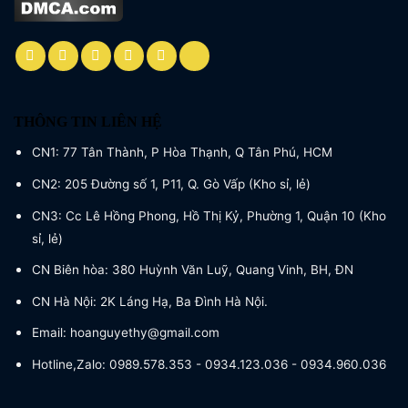
THÔNG TIN LIÊN HỆ
CN1: 77 Tân Thành, P Hòa Thạnh, Q Tân Phú, HCM
CN2: 205 Đường số 1, P11, Q. Gò Vấp (Kho sỉ, lẻ)
CN3: Cc Lê Hồng Phong, Hồ Thị Kỷ, Phường 1, Quận 10 (Kho
sỉ, lẻ)
CN Biên hòa: 380 Huỳnh Văn Luỹ, Quang Vinh, BH, ĐN
CN Hà Nội: 2K Láng Hạ, Ba Đình Hà Nội.
Email: hoanguyethy@gmail.com
Hotline,Zalo: 0989.578.353 - 0934.123.036 - 0934.960.036