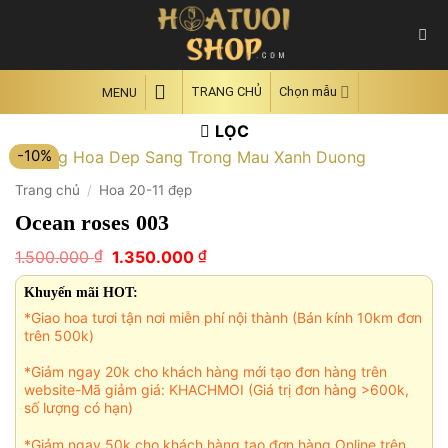
Skip
to
content
TRANG CHỦ
Chọn mẫu
MENU
LỌC
-10%
Trang chủ
/
Hoa 20-11 đẹp
Ocean roses 003
Giá
Giá
₫
₫
1.500.000
1.350.000
gốc
hiện
là:
tại
Khuyến mãi HOT:
1.500.000 ₫.
là:
*Giao hoa tươi tận nơi miễn phí nội thành (Bán kính 10km đơn
1.350.000 ₫.
trên 500k)
*Giảm ngay 20k cho khách hàng mới tạo đơn hàng trên
website-Mã giảm giá: KHACHMOI (Giá trị đơn hàng >600k,
số lượng có hạn)
*Giảm ngay 50k cho khách hàng tạo đơn hàng Online trên