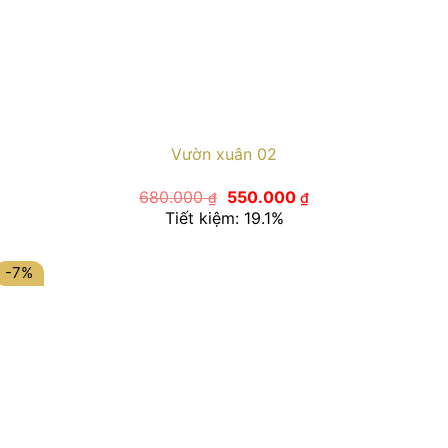
Vườn xuân 02
Giá
Giá
680.000
550.000
₫
₫
gốc
hiện
Tiết kiệm: 19.1%
là:
tại
680.000 ₫.
là:
550.000 ₫.
-7%