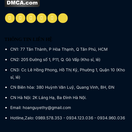
THÔNG TIN LIÊN HỆ
CN1: 77 Tân Thành, P Hòa Thạnh, Q Tân Phú, HCM
CN2: 205 Đường số 1, P11, Q. Gò Vấp (Kho sỉ, lẻ)
CN3: Cc Lê Hồng Phong, Hồ Thị Kỷ, Phường 1, Quận 10 (Kho
sỉ, lẻ)
CN Biên hòa: 380 Huỳnh Văn Luỹ, Quang Vinh, BH, ĐN
CN Hà Nội: 2K Láng Hạ, Ba Đình Hà Nội.
Email: hoanguyethy@gmail.com
Hotline,Zalo: 0989.578.353 - 0934.123.036 - 0934.960.036