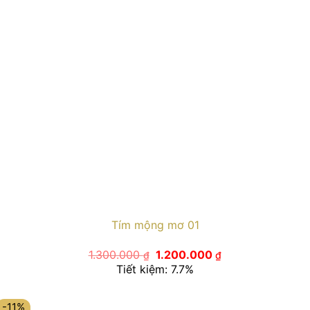
Tím mộng mơ 01
Giá
Giá
1.300.000
1.200.000
₫
₫
gốc
hiện
Tiết kiệm: 7.7%
là:
tại
1.300.000 ₫.
là:
1.200.000 ₫.
-11%