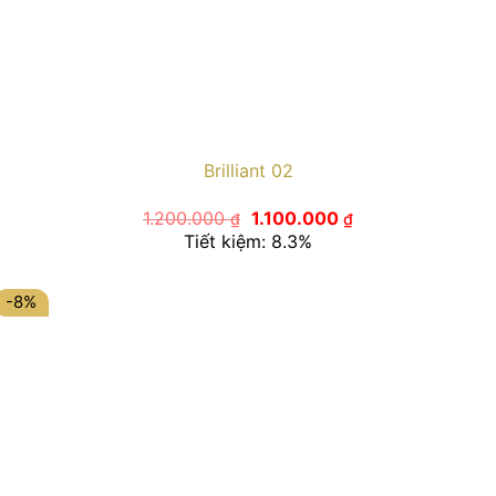
Brilliant 02
Giá
Giá
1.200.000
1.100.000
₫
₫
gốc
hiện
Tiết kiệm: 8.3%
là:
tại
1.200.000 ₫.
là:
1.100.000 ₫.
-8%