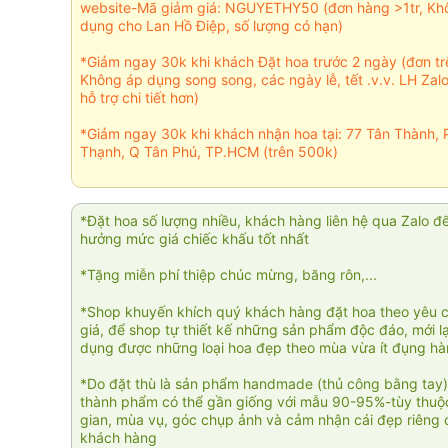
website-Mã giảm giá: NGUYETHY50 (đơn hàng >1tr, Kh
dụng cho Lan Hồ Điệp, số lượng có hạn)
*Giảm ngay 30k khi khách Đặt hoa trước 2 ngày (đơn t
Không áp dụng song song, các ngày lễ, tết .v.v. LH Zal
hỗ trợ chi tiết hơn)
*Giảm ngay 30k khi khách nhận hoa tại: 77 Tân Thành, 
Thạnh, Q Tân Phú, TP.HCM (trên 500k)
*Đặt hoa số lượng nhiều, khách hàng liên hệ qua Zalo đ
hưởng mức giá chiếc khấu tốt nhất
*Tặng miễn phí thiệp chúc mừng, băng rôn,...
*Shop khuyến khích quý khách hàng đặt hoa theo yêu 
giá, để shop tự thiết kế những sản phẩm độc đáo, mới l
dụng được những loại hoa đẹp theo mùa vừa ít đụng h
*Do đặt thù là sản phẩm handmade (thủ công bằng tay)
thành phẩm có thể gần giống với mẫu 90-95%-tùy thuộc
gian, mùa vụ, góc chụp ảnh và cảm nhận cái đẹp riêng 
khách hàng