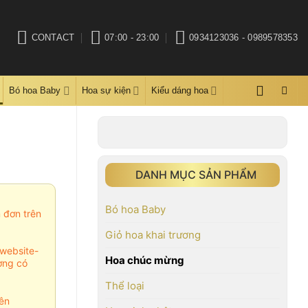
CONTACT
07:00 - 23:00
0934123036 - 0989578353
Bó hoa Baby
Hoa sự kiện
Kiểu dáng hoa
DANH MỤC SẢN PHẨM
Bó hoa Baby
m đơn trên
Giỏ hoa khai trương
website-
Hoa chúc mừng
ợng có
Thể loại
ên