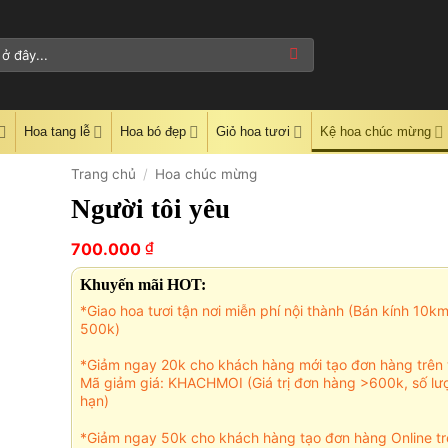
Hoa tang lễ
Hoa bó đẹp
Giỏ hoa tươi
Kệ hoa chúc mừng
Trang chủ
/
Hoa chúc mừng
Người tôi yêu
₫
700.000
Khuyến mãi HOT:
*Giao hoa tươi tận nơi miễn phí nội thành (Bán kính 10k
500k)
*Giảm ngay 20k cho khách hàng mới tạo đơn hàng trên 
Mã giảm giá: KHACHMOI (Giá trị đơn hàng >600k, số lư
hạn)
*Giảm ngay 50k cho khách hàng tạo đơn hàng Online tr