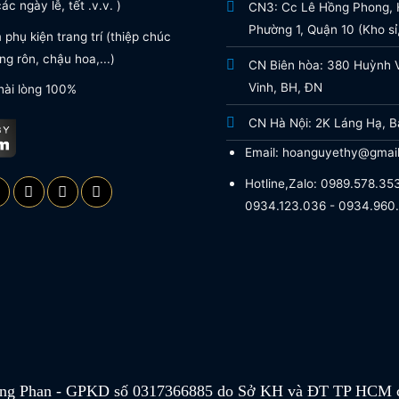
ác ngày lễ, tết .v.v. )
CN3: Cc Lê Hồng Phong, H
Phường 1, Quận 10 (Kho sỉ,
phụ kiện trang trí (thiệp chúc
g rôn, chậu hoa,...)
CN Biên hòa: 380 Huỳnh 
Vinh, BH, ĐN
hài lòng 100%
CN Hà Nội: 2K Láng Hạ, B
Email: hoanguyethy@gmai
Hotline,Zalo: 0989.578.353
0934.123.036 - 0934.960
g Phan - GPKD số 0317366885 do Sở KH và ĐT TP HCM c