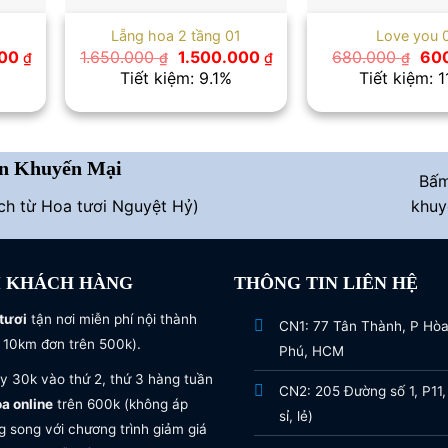
Lẵng hoa 2 tầng 01
Love you 
Giá
Giá
Giá
Giá
000
1.650.000
1.500.000
680.000
60
₫
₫
₫
₫
hiện
gốc
hiện
gố
Tiết kiệm: 9.1%
Tiết kiệm: 1
tại
là:
tại
là:
0 ₫.
là:
1.650.000 ₫.
là:
680
1.300.000 ₫.
1.500.000 ₫.
n Khuyến Mại
Bấ
ích từ Hoa tươi Nguyệt Hỷ)
khuy
I KHÁCH HÀNG
THÔNG TIN LIÊN HỆ
tươi
tận nơi miễn phí nội thành
CN1: 77 Tân Thành, P Hò
 10km đơn trên 500k).
Phú, HCM
y 30k vào thứ 2, thứ 3 hàng tuần
CN2: 205 Đường số 1, P11,
oa online
trên 600k (không áp
sỉ, lẻ)
 song với chương trình giảm giá