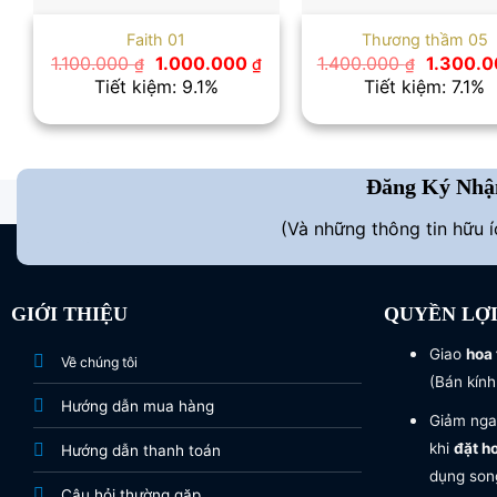
Faith 01
Thương thầm 05
Giá
Giá
Giá
1.100.000
1.000.000
1.400.000
1.300.
₫
₫
₫
gốc
hiện
gốc
Tiết kiệm: 9.1%
Tiết kiệm: 7.1%
là:
tại
là:
1.100.000 ₫.
là:
1.400.00
1.000.000 ₫.
Đăng Ký Nhậ
(Và những thông tin hữu 
GIỚI THIỆU
QUYỀN LỢ
Giao
hoa 
Về chúng tôi
(Bán kính
Hướng dẫn mua hàng
Giảm nga
khi
đặt h
Hướng dẫn thanh toán
dụng song
Câu hỏi thường gặp