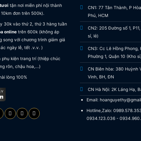
tươi
tận nơi miễn phí nội thành
CN1: 77 Tân Thành, P Hò
 10km đơn trên 500k).
Phú, HCM
y 30k vào thứ 2, thứ 3 hàng tuần
CN2: 205 Đường số 1, P11,
oa online
trên 600k (không áp
sỉ, lẻ)
 song với chương trình giảm giá
ác ngày lễ, tết .v.v. )
CN3: Cc Lê Hồng Phong, H
Phường 1, Quận 10 (Kho sỉ,
phụ kiện trang trí (thiệp chúc
g rôn, chậu hoa,...)
CN Biên hòa: 380 Huỳnh 
Vinh, BH, ĐN
hài lòng 100%
CN Hà Nội: 2K Láng Hạ, B
Email: hoanguyethy@gmai
Hotline,Zalo: 0989.578.353
0934.123.036 - 0934.960