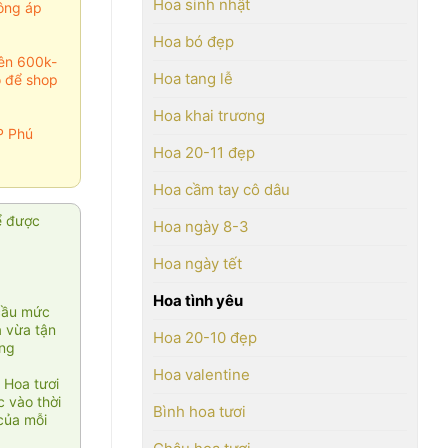
Hoa sinh nhật
ông áp
Hoa bó đẹp
rên 600k-
Hoa tang lễ
o để shop
Hoa khai trương
P Phú
Hoa 20-11 đẹp
Hoa cầm tay cô dâu
ể được
Hoa ngày 8-3
Hoa ngày tết
Hoa tình yêu
cầu mức
ạ vừa tận
Hoa 20-10 đẹp
àng
Hoa valentine
 Hoa tươi
 vào thời
Bình hoa tươi
của mỗi