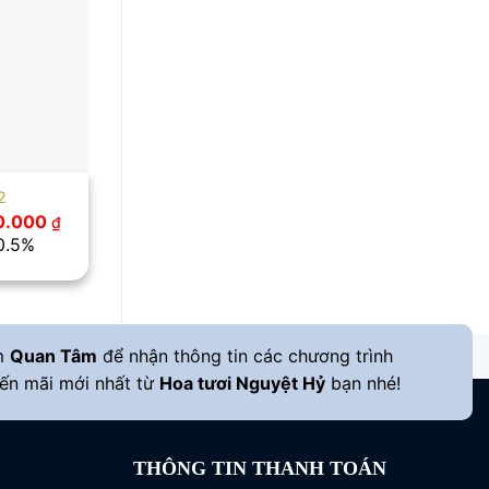
2
Giá
0.000
₫
c
hiện
10.5%
tại
.000 ₫.
là:
850.000 ₫.
m
Quan Tâm
để nhận thông tin các chương trình
ến mãi mới nhất từ
Hoa tươi Nguyệt Hỷ
bạn nhé!
THÔNG TIN THANH TOÁN