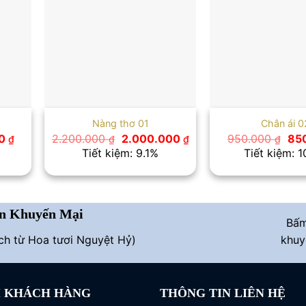
Nàng thơ 01
Chân ái 0
Giá
Giá
Giá
Giá
00
2.200.000
2.000.000
950.000
85
₫
₫
₫
₫
hiện
gốc
hiện
gố
Tiết kiệm: 9.1%
Tiết kiệm: 
tại
là:
tại
là:
 ₫.
là:
2.200.000 ₫.
là:
950
600.000 ₫.
2.000.000 ₫.
n Khuyến Mại
Bấ
ích từ Hoa tươi Nguyệt Hỷ)
khuy
I KHÁCH HÀNG
THÔNG TIN LIÊN HỆ