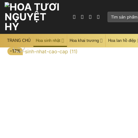
Skip
to
Tìm
content
kiếm:
TRANG CHỦ
Hoa sinh nhật
Hoa khai trương
Hoa lan hồ điệp
-17%