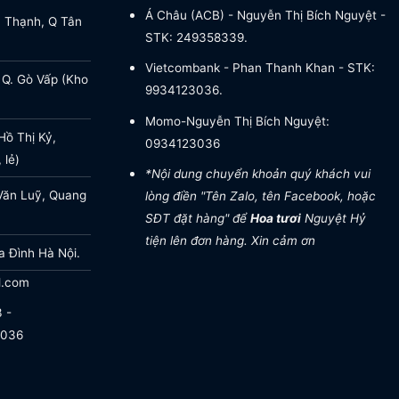
Á Châu (ACB) - Nguyễn Thị Bích Nguyệt -
a Thạnh, Q Tân
STK: 249358339.
Vietcombank - Phan Thanh Khan - STK:
 Q. Gò Vấp (Kho
9934123036.
Momo-Nguyễn Thị Bích Nguyệt:
ồ Thị Kỷ,
0934123036
 lẻ)
*Nội dung chuyển khoản quý khách vui
Văn Luỹ, Quang
lòng điền "Tên Zalo, tên Facebook, hoặc
SĐT đặt hàng" để
Hoa tươi
Nguyệt Hỷ
tiện lên đơn hàng. Xin cảm ơn
a Đình Hà Nội.
l.com
 -
.036