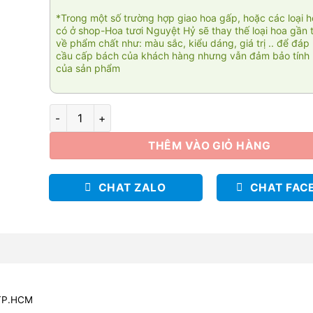
*Trong một số trường hợp giao hoa gấp, hoặc các loại 
có ở shop-Hoa tươi Nguyệt Hỷ sẽ thay thế loại hoa gần 
về phẩm chất như: màu sắc, kiểu dáng, giá trị .. để đáp
cầu cấp bách của khách hàng nhưng vẫn đảm bảo tính 
của sản phẩm
Ngát hương 01 số lượng
THÊM VÀO GIỎ HÀNG
CHAT ZALO
CHAT FAC
 TP.HCM