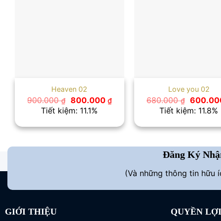
Heaven 02
Love you 02
Giá
Giá
Giá
900.000
800.000
680.000
600.0
₫
₫
₫
gốc
hiện
gốc
Tiết kiệm: 11.1%
Tiết kiệm: 11.8%
là:
tại
là:
900.000 ₫.
là:
680.000
800.000 ₫.
Đăng Ký Nhậ
(Và những thông tin hữu 
GIỚI THIỆU
QUYỀN LỢ