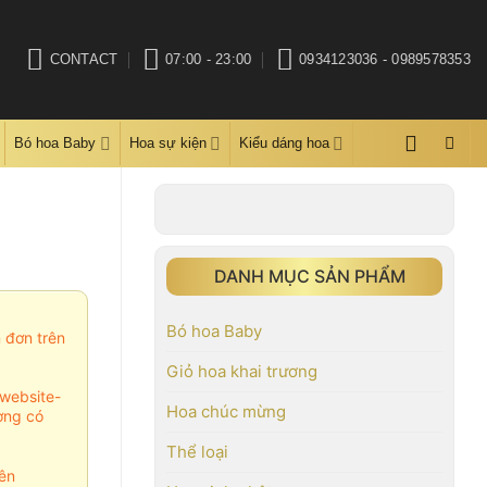
CONTACT
07:00 - 23:00
0934123036 - 0989578353
Bó hoa Baby
Hoa sự kiện
Kiểu dáng hoa
DANH MỤC SẢN PHẨM
Bó hoa Baby
m đơn trên
Giỏ hoa khai trương
website-
Hoa chúc mừng
ợng có
Thể loại
ên