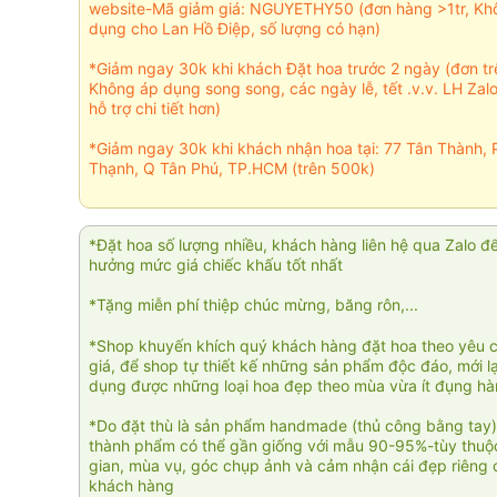
website-Mã giảm giá: NGUYETHY50 (đơn hàng >1tr, Kh
dụng cho Lan Hồ Điệp, số lượng có hạn)
*Giảm ngay 30k khi khách Đặt hoa trước 2 ngày (đơn t
Không áp dụng song song, các ngày lễ, tết .v.v. LH Zal
hỗ trợ chi tiết hơn)
*Giảm ngay 30k khi khách nhận hoa tại: 77 Tân Thành, 
Thạnh, Q Tân Phú, TP.HCM (trên 500k)
*Đặt hoa số lượng nhiều, khách hàng liên hệ qua Zalo đ
hưởng mức giá chiếc khấu tốt nhất
*Tặng miễn phí thiệp chúc mừng, băng rôn,...
*Shop khuyến khích quý khách hàng đặt hoa theo yêu 
giá, để shop tự thiết kế những sản phẩm độc đáo, mới l
dụng được những loại hoa đẹp theo mùa vừa ít đụng h
*Do đặt thù là sản phẩm handmade (thủ công bằng tay)
thành phẩm có thể gần giống với mẫu 90-95%-tùy thuộc
gian, mùa vụ, góc chụp ảnh và cảm nhận cái đẹp riêng 
khách hàng