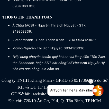
Hotline,Zalo: 0989.578.353 - 0934.123.036 -
0934.960.036
THÔNG TIN THANH TOÁN
Á Châu (ACB) - Nguyễn Thị Bích Nguyệt - STK:
249358339.
Vietcombank - Phan Thanh Khan - STK: 9934123036.
Momo-Nguyễn Thị Bích Nguyệt: 0934123036
*Nội dung chuyển khoản quý khách vui lòng điền "Tên Zalo,
tên Facebook, hoặc SĐT đặt hàng" để
Hoa tươi
Nguyệt Hỷ
tiện lên đơn hàng. Xin cảm ơn
Công ty TNHH Khang Phan - GPKD số 0317366885 do Sở
KH và ĐT TP HCM cấp ngày 04/07/2022
Anh/chị liên hệ tại đây nhé
GĐ/Sở hữu website Công ty TNHH Khang Phan
Địa chỉ: 720/10 Âu Cơ, P14, Q. Tân Bình, TP.HCM