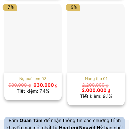
2.500.000 ₫.
1.100.000
-7%
-9%
Nụ cười em 03
Nàng thơ 01
Giá
Giá
680.000
630.000
2.200.000
₫
₫
₫
gốc
hiện
Giá
Giá
2.000.000
₫
Tiết kiệm: 7.4%
là:
tại
gốc
hiện
Tiết kiệm: 9.1%
680.000 ₫.
là:
là:
tại
630.000 ₫.
2.200.000 ₫.
là:
2.000.00
Bấm
Quan Tâm
để nhận thông tin các chương trình
khuyến mãi mới nhất từ
Hoa tươi Nguyệt Hỷ
bạn nhé!