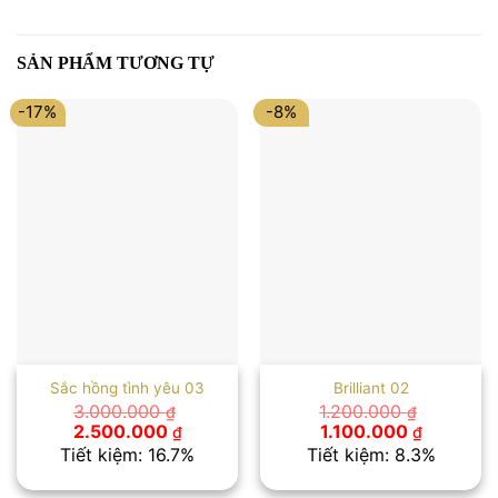
SẢN PHẨM TƯƠNG TỰ
-17%
-8%
Sắc hồng tình yêu 03
Brilliant 02
3.000.000
1.200.000
₫
₫
Giá
Giá
Giá
Giá
2.500.000
1.100.000
₫
₫
gốc
hiện
gốc
hiện
Tiết kiệm: 16.7%
Tiết kiệm: 8.3%
là:
tại
là:
tại
3.000.000 ₫.
là:
1.200.000 ₫.
là: