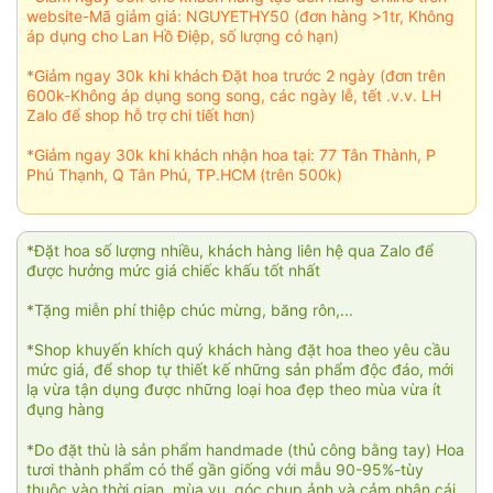
website-Mã giảm giá: NGUYETHY50 (đơn hàng >1tr, Không
áp dụng cho Lan Hồ Điệp, số lượng có hạn)
*Giảm ngay 30k khi khách Đặt hoa trước 2 ngày (đơn trên
600k-Không áp dụng song song, các ngày lễ, tết .v.v. LH
Zalo để shop hỗ trợ chi tiết hơn)
*Giảm ngay 30k khi khách nhận hoa tại: 77 Tân Thành, P
Phú Thạnh, Q Tân Phú, TP.HCM (trên 500k)
*Đặt hoa số lượng nhiều, khách hàng liên hệ qua Zalo để
được hưởng mức giá chiếc khấu tốt nhất
*Tặng miễn phí thiệp chúc mừng, băng rôn,...
*Shop khuyến khích quý khách hàng đặt hoa theo yêu cầu
mức giá, để shop tự thiết kế những sản phẩm độc đáo, mới
lạ vừa tận dụng được những loại hoa đẹp theo mùa vừa ít
đụng hàng
*Do đặt thù là sản phẩm handmade (thủ công bằng tay) Hoa
tươi thành phẩm có thể gần giống với mẫu 90-95%-tùy
thuộc vào thời gian, mùa vụ, góc chụp ảnh và cảm nhận cái