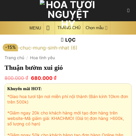
Skip
to
content
TRANG CHỦ
Chọn mẫu
MENU
LỌC
-15%
Trang chủ
/
Hoa tình yêu
Thuận bườm xui gió
Giá
Giá
₫
₫
800.000
680.000
gốc
hiện
là:
tại
Khuyến mãi HOT:
800.000 ₫.
là:
*Giao hoa tươi tận nơi miễn phí nội thành (Bán kính 10km đơn
680.000 ₫.
trên 500k)
*Giảm ngay 20k cho khách hàng mới tạo đơn hàng trên
website-Mã giảm giá: KHACHMOI (Giá trị đơn hàng >600k,
số lượng có hạn)
*Giảm ngay 50k cho khách hàng tạo đơn hàng Online trên