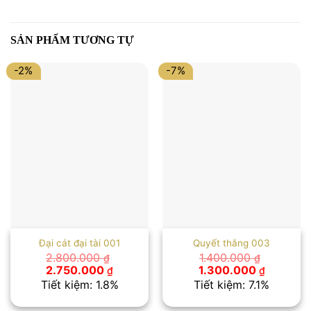
SẢN PHẨM TƯƠNG TỰ
-2%
-7%
Đại cát đại tài 001
Quyết thắng 003
2.800.000
1.400.000
₫
₫
Giá
Giá
Giá
Giá
2.750.000
1.300.000
₫
₫
gốc
hiện
gốc
hiện
Tiết kiệm: 1.8%
Tiết kiệm: 7.1%
là:
tại
là:
tại
2.800.000 ₫.
là:
1.400.000 ₫.
là: