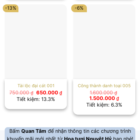
2.750.000 ₫.
1.300.00
-13%
-6%
Tài lộc đại cát 001
Công thành danh toại 005
Giá
Giá
750.000
650.000
1.600.000
₫
₫
₫
gốc
hiện
Giá
Giá
1.500.000
₫
Tiết kiệm: 13.3%
là:
tại
gốc
hiện
Tiết kiệm: 6.3%
750.000 ₫.
là:
là:
tại
650.000 ₫.
1.600.000 ₫.
là:
1.500.00
Bấm
Quan Tâm
để nhận thông tin các chương trình
khuyến mãi mới nhất từ
Hoa tươi Nguyệt Hỷ
bạn nhé!