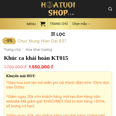
Skip
to
content
TRANG CHỦ
Chọn mẫu
MENU
LỌC
-9%
Trang chủ
/
Hoa khai trương
Khúc ca khải hoàn KT015
Giá
Giá
₫
₫
1.700.000
1.550.000
gốc
hiện
là:
tại
Khuyến mãi HOT:
1.700.000 ₫.
là:
*Giao hoa tươi tận nơi miễn phí nội thành (Bán kính 10km đơn
1.550.000 ₫.
trên 500k)
*Giảm ngay 20k cho khách hàng mới tạo đơn hàng trên
website-Mã giảm giá: KHACHMOI (Giá trị đơn hàng >600k,
số lượng có hạn)
*Giảm ngay 50k cho khách hàng tạo đơn hàng Online trên