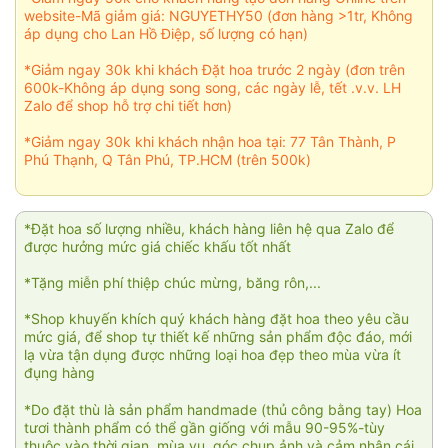
website-Mã giảm giá: NGUYETHY50 (đơn hàng >1tr, Không
áp dụng cho Lan Hồ Điệp, số lượng có hạn)
*Giảm ngay 30k khi khách Đặt hoa trước 2 ngày (đơn trên
600k-Không áp dụng song song, các ngày lễ, tết .v.v. LH
Zalo để shop hỗ trợ chi tiết hơn)
*Giảm ngay 30k khi khách nhận hoa tại: 77 Tân Thành, P
Phú Thạnh, Q Tân Phú, TP.HCM (trên 500k)
*Đặt hoa số lượng nhiều, khách hàng liên hệ qua Zalo để
được hưởng mức giá chiếc khấu tốt nhất
*Tặng miễn phí thiệp chúc mừng, băng rôn,...
*Shop khuyến khích quý khách hàng đặt hoa theo yêu cầu
mức giá, để shop tự thiết kế những sản phẩm độc đáo, mới
lạ vừa tận dụng được những loại hoa đẹp theo mùa vừa ít
đụng hàng
*Do đặt thù là sản phẩm handmade (thủ công bằng tay) Hoa
tươi thành phẩm có thể gần giống với mẫu 90-95%-tùy
thuộc vào thời gian, mùa vụ, góc chụp ảnh và cảm nhận cái