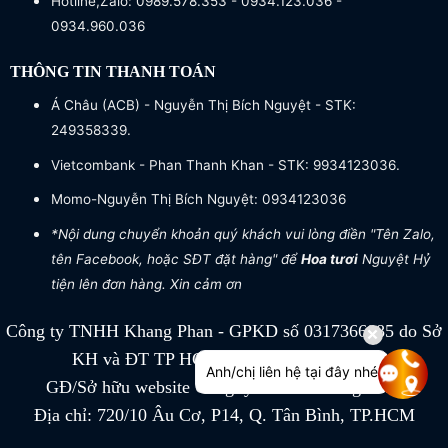
Hotline,Zalo: 0989.578.353 - 0934.123.036 -
0934.960.036
THÔNG TIN THANH TOÁN
Á Châu (ACB) - Nguyễn Thị Bích Nguyệt - STK:
249358339.
Vietcombank - Phan Thanh Khan - STK: 9934123036.
Momo-Nguyễn Thị Bích Nguyệt: 0934123036
*Nội dung chuyển khoản quý khách vui lòng điền "Tên Zalo,
tên Facebook, hoặc SĐT đặt hàng" để
Hoa tươi
Nguyệt Hỷ
tiện lên đơn hàng. Xin cảm ơn
Công ty TNHH Khang Phan - GPKD số 0317366885 do Sở
KH và ĐT TP HCM cấp ngày 04/07/2022
Anh/chị liên hệ tại đây nhé
GĐ/Sở hữu website Công ty TNHH Khang Phan
Địa chỉ: 720/10 Âu Cơ, P14, Q. Tân Bình, TP.HCM