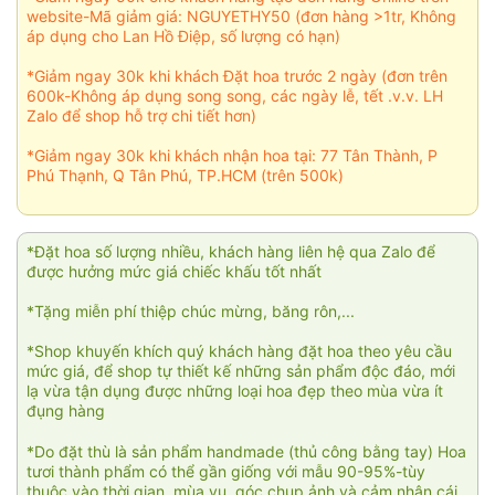
website-Mã giảm giá: NGUYETHY50 (đơn hàng >1tr, Không
áp dụng cho Lan Hồ Điệp, số lượng có hạn)
*Giảm ngay 30k khi khách Đặt hoa trước 2 ngày (đơn trên
600k-Không áp dụng song song, các ngày lễ, tết .v.v. LH
Zalo để shop hỗ trợ chi tiết hơn)
*Giảm ngay 30k khi khách nhận hoa tại: 77 Tân Thành, P
Phú Thạnh, Q Tân Phú, TP.HCM (trên 500k)
*Đặt hoa số lượng nhiều, khách hàng liên hệ qua Zalo để
được hưởng mức giá chiếc khấu tốt nhất
*Tặng miễn phí thiệp chúc mừng, băng rôn,...
*Shop khuyến khích quý khách hàng đặt hoa theo yêu cầu
mức giá, để shop tự thiết kế những sản phẩm độc đáo, mới
lạ vừa tận dụng được những loại hoa đẹp theo mùa vừa ít
đụng hàng
*Do đặt thù là sản phẩm handmade (thủ công bằng tay) Hoa
tươi thành phẩm có thể gần giống với mẫu 90-95%-tùy
thuộc vào thời gian, mùa vụ, góc chụp ảnh và cảm nhận cái