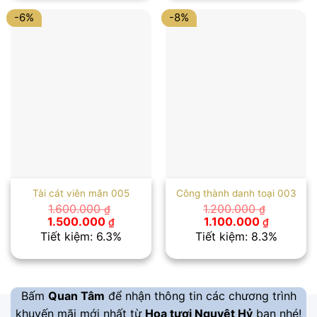
2.100.000 ₫.
1.600.00
-6%
-8%
Tài cát viên mãn 005
Công thành danh toại 003
1.600.000
1.200.000
₫
₫
Giá
Giá
Giá
Giá
1.500.000
1.100.000
₫
₫
gốc
hiện
gốc
hiện
Tiết kiệm: 6.3%
Tiết kiệm: 8.3%
là:
tại
là:
tại
1.600.000 ₫.
là:
1.200.000 ₫.
là:
1.500.000 ₫.
1.100.000
Bấm
Quan Tâm
để nhận thông tin các chương trình
khuyến mãi mới nhất từ
Hoa tươi Nguyệt Hỷ
bạn nhé!