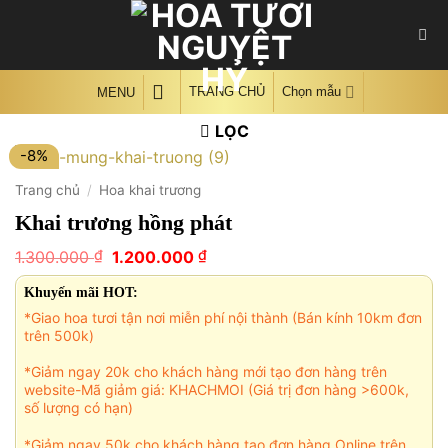
Skip
to
content
TRANG CHỦ
Chọn mẫu
MENU
LỌC
-8%
Trang chủ
/
Hoa khai trương
Khai trương hồng phát
Giá
Giá
₫
₫
1.300.000
1.200.000
gốc
hiện
là:
tại
Khuyến mãi HOT:
1.300.000 ₫.
là:
*Giao hoa tươi tận nơi miễn phí nội thành (Bán kính 10km đơn
1.200.000 ₫.
trên 500k)
*Giảm ngay 20k cho khách hàng mới tạo đơn hàng trên
website-Mã giảm giá: KHACHMOI (Giá trị đơn hàng >600k,
số lượng có hạn)
*Giảm ngay 50k cho khách hàng tạo đơn hàng Online trên