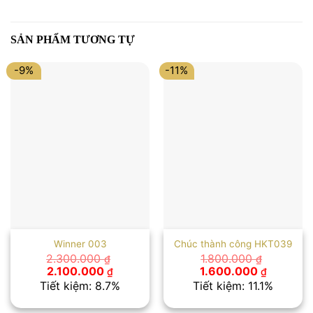
SẢN PHẨM TƯƠNG TỰ
-9%
-11%
Winner 003
Chúc thành công HKT039
2.300.000
1.800.000
₫
₫
Giá
Giá
Giá
Giá
2.100.000
1.600.000
₫
₫
gốc
hiện
gốc
hiện
Tiết kiệm: 8.7%
Tiết kiệm: 11.1%
là:
tại
là:
tại
2.300.000 ₫.
là:
1.800.000 ₫.
là: