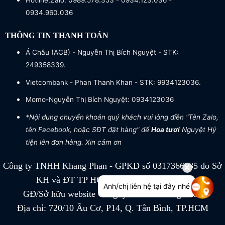
Hotline,Zalo: 0989.578.353 - 0934.123.036 -
0934.960.036
THÔNG TIN THANH TOÁN
Á Châu (ACB) - Nguyễn Thị Bích Nguyệt - STK:
249358339.
Vietcombank - Phan Thanh Khan - STK: 9934123036.
Momo-Nguyễn Thị Bích Nguyệt: 0934123036
*Nội dung chuyển khoản quý khách vui lòng điền "Tên Zalo,
tên Facebook, hoặc SĐT đặt hàng" để
Hoa tươi
Nguyệt Hỷ
tiện lên đơn hàng. Xin cảm ơn
Công ty TNHH Khang Phan - GPKD số 0317366885 do Sở
KH và ĐT TP HCM cấp ngày 04/07/2022
Anh/chị liên hệ tại đây nhé
GĐ/Sở hữu website Công ty TNHH Khang Phan
Địa chỉ: 720/10 Âu Cơ, P14, Q. Tân Bình, TP.HCM