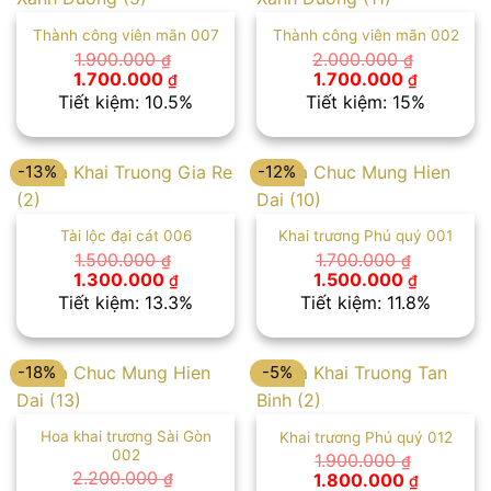
Thành công viên mãn 007
Thành công viên mãn 002
1.900.000
2.000.000
₫
₫
Giá
Giá
Giá
Giá
1.700.000
1.700.000
₫
₫
gốc
hiện
gốc
hiện
Tiết kiệm: 10.5%
Tiết kiệm: 15%
là:
tại
là:
tại
1.900.000 ₫.
là:
2.000.000 ₫.
là:
1.700.000 ₫.
1.700.00
-13%
-12%
Tài lộc đại cát 006
Khai trương Phú quý 001
1.500.000
1.700.000
₫
₫
Giá
Giá
Giá
Giá
1.300.000
1.500.000
₫
₫
gốc
hiện
gốc
hiện
Tiết kiệm: 13.3%
Tiết kiệm: 11.8%
là:
tại
là:
tại
1.500.000 ₫.
là:
1.700.000 ₫.
là:
1.300.000 ₫.
1.500.00
-18%
-5%
Hoa khai trương Sài Gòn
Khai trương Phú quý 012
002
1.900.000
₫
Giá
Giá
2.200.000
1.800.000
₫
₫