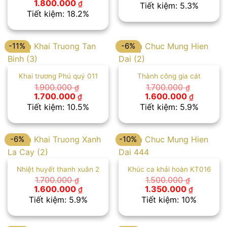
gốc
hiện
Giá
Giá
1.800.000
₫
Tiết kiệm: 5.3%
là:
tại
gốc
hiện
Tiết kiệm: 18.2%
1.900.000 ₫.
là:
là:
tại
1.800.00
2.200.000 ₫.
là:
1.800.000 ₫.
-11%
-6%
Khai trương Phú quý 011
Thành công gia cát
1.900.000
1.700.000
₫
₫
Giá
Giá
Giá
Giá
1.700.000
1.600.000
₫
₫
gốc
hiện
gốc
hiện
Tiết kiệm: 10.5%
Tiết kiệm: 5.9%
là:
tại
là:
tại
1.900.000 ₫.
là:
1.700.000 ₫.
là:
1.700.000 ₫.
1.600.00
-6%
-10%
Nhiệt huyết thanh xuân 2
Khúc ca khải hoàn KT016
1.700.000
1.500.000
₫
₫
Giá
Giá
Giá
Giá
1.600.000
1.350.000
₫
₫
gốc
hiện
gốc
hiện
Tiết kiệm: 5.9%
Tiết kiệm: 10%
là:
tại
là:
tại
1.700.000 ₫.
là:
1.500.000 ₫.
là:
1.600.000 ₫.
1.350.00