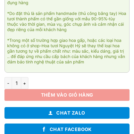
đụng hàng
*Do đặt thù là sản phẩm handmade (thủ công bằng tay) Hoa
tươi thành phẩm có thể gần giống với mẫu 90-95%-tùy
thuộc vào thời gian, mùa vụ, góc chụp ảnh và cảm nhận cái
đẹp riêng của mỗi khách hàng
*Trong một số trường hợp giao hoa gấp, hoặc các loại hoa
không có ở shop-Hoa tươi Nguyệt Hỷ sẽ thay thế loại hoa
gần tương tự về phẩm chất như: màu sắc, kiểu dáng, giá trị
.. để đáp ứng nhu cầu cấp bách của khách hàng nhưng vẫn
đảm bảo tính nghệ thuật của sản phẩm
Khai trương Phú quý 001 số lượng
THÊM VÀO GIỎ HÀNG
CHAT ZALO
CHAT FACEBOOK