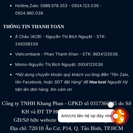
Hotline,Zalo: 0989.578.353 - 0934.123.036 -
0934.960.036
THÔNG TIN THANH TOÁN
Á Châu (ACB) - Nguyễn Thị Bích Nguyệt - STK:
249358339.
Vietcombank - Phan Thanh Khan - STK: 9934123036.
Momo-Nguyễn Thị Bích Nguyệt: 0934123036
*Nội dung chuyển khoản quý khách vui lòng điền "Tên Zalo,
tên Facebook, hoặc SĐT đặt hàng" để
Hoa tươi
Nguyệt Hỷ
tiện lên đơn hàng. Xin cảm ơn
Công ty TNHH Khang Phan - GPKD số 0317366885 do Sở
KH và ĐT TP HCM cấp ngày 04/07/2022
Anh/chị liên hệ tại đây nhé
GĐ/Sở hữu website Công ty TNHH Khang Phan
Địa chỉ: 720/10 Âu Cơ, P14, Q. Tân Bình, TP.HCM