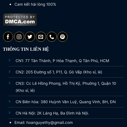
Cam kết hài lòng 100%
THÔNG TIN LIÊN HỆ
CN1: 77 Tân Thành, P Hòa Thạnh, Q Tân Phú, HCM
CN2: 205 Đường số 1, P11, Q. Gò Vấp (Kho sỉ, lẻ)
CN3: Cc Lê Hồng Phong, Hồ Thị Kỷ, Phường 1, Quận 10
(Kho sỉ, lẻ)
CN Biên hòa: 380 Huỳnh Văn Luỹ, Quang Vinh, BH, ĐN
CN Hà Nội: 2K Láng Hạ, Ba Đình Hà Nội.
Email: hoanguyethy@gmail.com