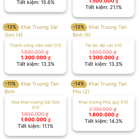
Giá
Giá
1.500.000
₫
Tiết kiệm: 15.6%
là:
tại
gốc
hiện
Tiết kiệm: 21.1%
1.600.000 ₫.
là:
là:
tại
1.350.000 ₫.
1.900.000 ₫.
là:
1.500.00
-13%
-13%
Thành công viên mãn 012
Tài lộc đại cát 010
1.500.000
1.500.000
₫
₫
Giá
Giá
Giá
Giá
1.300.000
1.300.000
₫
₫
gốc
hiện
gốc
hiện
Tiết kiệm: 13.3%
Tiết kiệm: 13.3%
là:
tại
là:
tại
1.500.000 ₫.
là:
1.500.000 ₫.
là:
1.300.000 ₫.
1.300.00
-11%
-14%
Hoa khai trương Sài Gòn
Khai trương Phú quý 010
013
2.100.000
₫
Giá
Giá
1.800.000
1.800.000
₫
₫
gốc
hiện
Giá
Giá
1.600.000
₫
Tiết kiệm: 14.3%
là:
tại
gốc
hiện
Tiết kiệm: 11.1%
2.100.000 ₫.
là:
là:
tại
1.800.00
1.800.000 ₫.
là:
1.600.000 ₫.