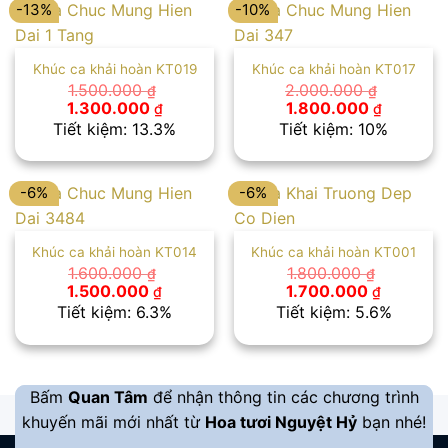
-13%
-10%
Khúc ca khải hoàn KT019
Khúc ca khải hoàn KT017
1.500.000
2.000.000
₫
₫
Giá
Giá
Giá
Giá
1.300.000
1.800.000
₫
₫
gốc
hiện
gốc
hiện
Tiết kiệm: 13.3%
Tiết kiệm: 10%
là:
tại
là:
tại
1.500.000 ₫.
là:
2.000.000 ₫.
là:
1.300.000 ₫.
1.800.00
-6%
-6%
Khúc ca khải hoàn KT014
Khúc ca khải hoàn KT001
1.600.000
1.800.000
₫
₫
Giá
Giá
Giá
Giá
1.500.000
1.700.000
₫
₫
gốc
hiện
gốc
hiện
Tiết kiệm: 6.3%
Tiết kiệm: 5.6%
là:
tại
là:
tại
1.600.000 ₫.
là:
1.800.000 ₫.
là:
1.500.000 ₫.
1.700.00
Bấm
Quan Tâm
để nhận thông tin các chương trình
khuyến mãi mới nhất từ
Hoa tươi Nguyệt Hỷ
bạn nhé!