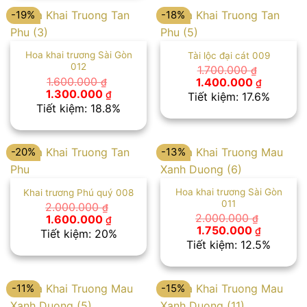
-19%
-18%
Hoa khai trương Sài Gòn
Tài lộc đại cát 009
012
1.700.000
₫
Giá
Giá
1.600.000
1.400.000
₫
₫
gốc
hiện
Giá
Giá
1.300.000
₫
Tiết kiệm: 17.6%
là:
tại
gốc
hiện
Tiết kiệm: 18.8%
1.700.000 ₫.
là:
là:
tại
1.400.00
1.600.000 ₫.
là:
1.300.000 ₫.
-20%
-13%
Hoa khai trương Sài Gòn
Khai trương Phú quý 008
011
2.000.000
₫
Giá
Giá
2.000.000
1.600.000
₫
₫
gốc
hiện
Giá
Giá
1.750.000
₫
Tiết kiệm: 20%
là:
tại
gốc
hiện
Tiết kiệm: 12.5%
2.000.000 ₫.
là:
là:
tại
1.600.000 ₫.
2.000.000 ₫.
là:
1.750.00
-11%
-15%