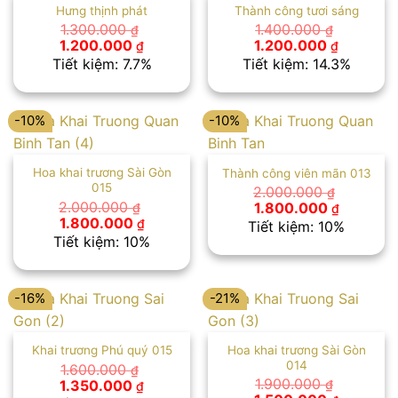
Hưng thịnh phát
Thành công tươi sáng
1.300.000
1.400.000
₫
₫
Giá
Giá
Giá
Giá
1.200.000
1.200.000
₫
₫
gốc
hiện
gốc
hiện
Tiết kiệm: 7.7%
Tiết kiệm: 14.3%
là:
tại
là:
tại
1.300.000 ₫.
là:
1.400.000 ₫.
là:
1.200.000 ₫.
1.200.00
-10%
-10%
Hoa khai trương Sài Gòn
Thành công viên mãn 013
015
2.000.000
₫
Giá
Giá
2.000.000
1.800.000
₫
₫
gốc
hiện
Giá
Giá
1.800.000
₫
Tiết kiệm: 10%
là:
tại
gốc
hiện
Tiết kiệm: 10%
2.000.000 ₫.
là:
là:
tại
1.800.00
2.000.000 ₫.
là:
1.800.000 ₫.
-16%
-21%
Hoa khai trương Sài Gòn
Khai trương Phú quý 015
014
1.600.000
₫
Giá
Giá
1.900.000
1.350.000
₫
₫
gốc
hiện