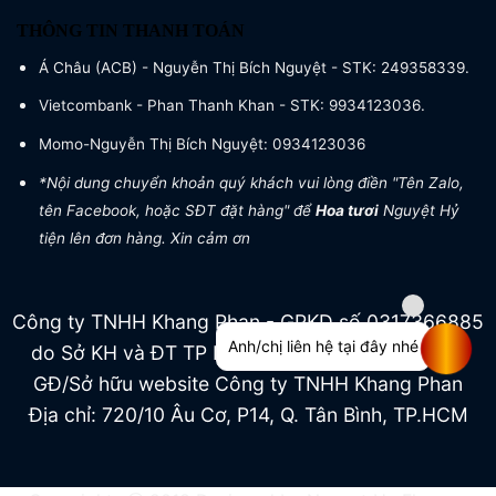
THÔNG TIN THANH TOÁN
Á Châu (ACB) - Nguyễn Thị Bích Nguyệt - STK: 249358339.
Vietcombank - Phan Thanh Khan - STK: 9934123036.
Momo-Nguyễn Thị Bích Nguyệt: 0934123036
*Nội dung chuyển khoản quý khách vui lòng điền "Tên Zalo,
tên Facebook, hoặc SĐT đặt hàng" để
Hoa tươi
Nguyệt Hỷ
tiện lên đơn hàng. Xin cảm ơn
Công ty TNHH Khang Phan - GPKD số 0317366885
Anh/chị liên hệ tại đây nhé
do Sở KH và ĐT TP HCM cấp ngày 04/07/2022
GĐ/Sở hữu website Công ty TNHH Khang Phan
Địa chỉ: 720/10 Âu Cơ, P14, Q. Tân Bình, TP.HCM