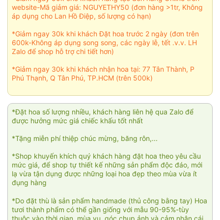
website-Mã giảm giá: NGUYETHY50 (đơn hàng >1tr, Không
áp dụng cho Lan Hồ Điệp, số lượng có hạn)
*Giảm ngay 30k khi khách Đặt hoa trước 2 ngày (đơn trên
600k-Không áp dụng song song, các ngày lễ, tết .v.v. LH
Zalo để shop hỗ trợ chi tiết hơn)
*Giảm ngay 30k khi khách nhận hoa tại: 77 Tân Thành, P
Phú Thạnh, Q Tân Phú, TP.HCM (trên 500k)
*Đặt hoa số lượng nhiều, khách hàng liên hệ qua Zalo để
được hưởng mức giá chiếc khấu tốt nhất
*Tặng miễn phí thiệp chúc mừng, băng rôn,...
*Shop khuyến khích quý khách hàng đặt hoa theo yêu cầu
mức giá, để shop tự thiết kế những sản phẩm độc đáo, mới
lạ vừa tận dụng được những loại hoa đẹp theo mùa vừa ít
đụng hàng
*Do đặt thù là sản phẩm handmade (thủ công bằng tay) Hoa
tươi thành phẩm có thể gần giống với mẫu 90-95%-tùy
thuộc vào thời gian, mùa vụ, góc chụp ảnh và cảm nhận cái