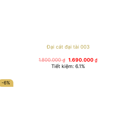
Đại cát đại tài 003
Giá
Giá
1.800.000
1.690.000
₫
₫
gốc
hiện
Tiết kiệm: 6.1%
là:
tại
1.800.000 ₫.
là:
1.690.000 ₫.
-6%