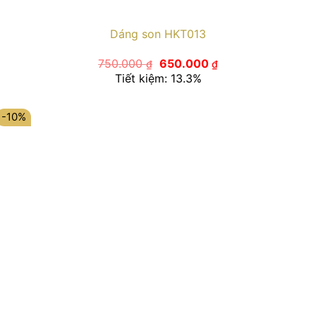
Dáng son HKT013
Giá
Giá
750.000
650.000
₫
₫
gốc
hiện
Tiết kiệm: 13.3%
là:
tại
750.000 ₫.
là:
650.000 ₫.
-10%