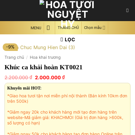
Skip
to
content
TRANG CHỦ
Chọn mẫu
MENU
LỌC
-9%
Trang chủ
/
Hoa khai trương
Khúc ca khải hoàn KT0021
Giá
Giá
₫
₫
2.200.000
2.000.000
gốc
hiện
là:
tại
Khuyến mãi HOT:
2.200.000 ₫.
là:
*Giao hoa tươi tận nơi miễn phí nội thành (Bán kính 10km đơn
2.000.000 ₫.
trên 500k)
*Giảm ngay 20k cho khách hàng mới tạo đơn hàng trên
website-Mã giảm giá: KHACHMOI (Giá trị đơn hàng >600k,
số lượng có hạn)
*Giảm ngay 50k cho khách hàng tạo đơn hàng Online trên