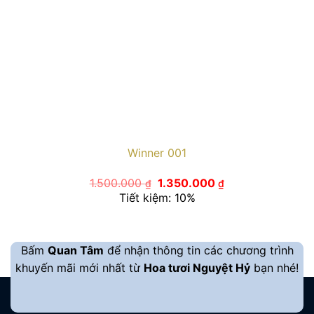
Winner 001
Giá
Giá
1.500.000
1.350.000
₫
₫
gốc
hiện
Tiết kiệm: 10%
là:
tại
1.500.000 ₫.
là:
1.350.000 ₫.
Bấm
Quan Tâm
để nhận thông tin các chương trình
khuyến mãi mới nhất từ
Hoa tươi Nguyệt Hỷ
bạn nhé!