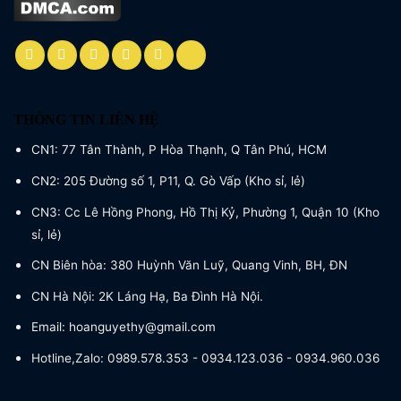
THÔNG TIN LIÊN HỆ
CN1: 77 Tân Thành, P Hòa Thạnh, Q Tân Phú, HCM
CN2: 205 Đường số 1, P11, Q. Gò Vấp (Kho sỉ, lẻ)
CN3: Cc Lê Hồng Phong, Hồ Thị Kỷ, Phường 1, Quận 10 (Kho
sỉ, lẻ)
CN Biên hòa: 380 Huỳnh Văn Luỹ, Quang Vinh, BH, ĐN
CN Hà Nội: 2K Láng Hạ, Ba Đình Hà Nội.
Email: hoanguyethy@gmail.com
Hotline,Zalo: 0989.578.353 - 0934.123.036 - 0934.960.036