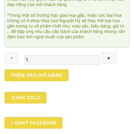
đẹp riêng của mỗi khách hàng
*Trong một số trường hợp giao hoa gấp, hoặc các loại hoa
không có ở shop-Hoa tươi Nguyệt Hỷ sẽ thay thế loại hoa
gần tương tự về phẩm chất như: màu sắc, kiểu dáng, giá trị
.. để đáp ứng nhu cầu cấp bách của khách hàng nhưng vẫn
đảm bảo tính nghệ thuật của sản phẩm
Khúc
THÊM VÀO GIỎ HÀNG
ca
khải
hoàn
CHAT ZALO
KT0021
số
lượng
CHAT FACEBOOK