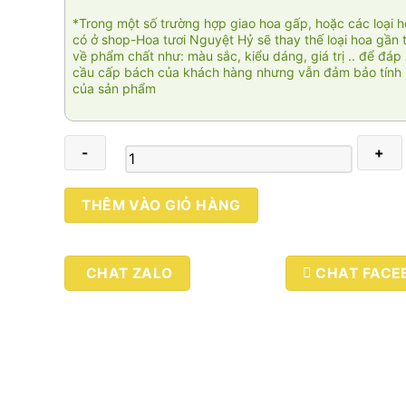
*Trong một số trường hợp giao hoa gấp, hoặc các loại 
có ở shop-Hoa tươi Nguyệt Hỷ sẽ thay thế loại hoa gần 
về phẩm chất như: màu sắc, kiểu dáng, giá trị .. để đáp
cầu cấp bách của khách hàng nhưng vẫn đảm bảo tính 
của sản phẩm
Khúc
THÊM VÀO GIỎ HÀNG
ca
khải
hoàn
CHAT ZALO
CHAT FACE
KT017
số
lượng