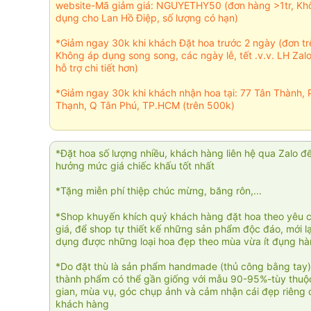
website-Mã giảm giá: NGUYETHY50 (đơn hàng >1tr, Kh
dụng cho Lan Hồ Điệp, số lượng có hạn)
*Giảm ngay 30k khi khách Đặt hoa trước 2 ngày (đơn t
Không áp dụng song song, các ngày lễ, tết .v.v. LH Zal
hỗ trợ chi tiết hơn)
*Giảm ngay 30k khi khách nhận hoa tại: 77 Tân Thành, 
Thạnh, Q Tân Phú, TP.HCM (trên 500k)
*Đặt hoa số lượng nhiều, khách hàng liên hệ qua Zalo đ
hưởng mức giá chiếc khấu tốt nhất
*Tặng miễn phí thiệp chúc mừng, băng rôn,...
*Shop khuyến khích quý khách hàng đặt hoa theo yêu 
giá, để shop tự thiết kế những sản phẩm độc đáo, mới l
dụng được những loại hoa đẹp theo mùa vừa ít đụng h
*Do đặt thù là sản phẩm handmade (thủ công bằng tay)
thành phẩm có thể gần giống với mẫu 90-95%-tùy thuộc
gian, mùa vụ, góc chụp ảnh và cảm nhận cái đẹp riêng 
khách hàng