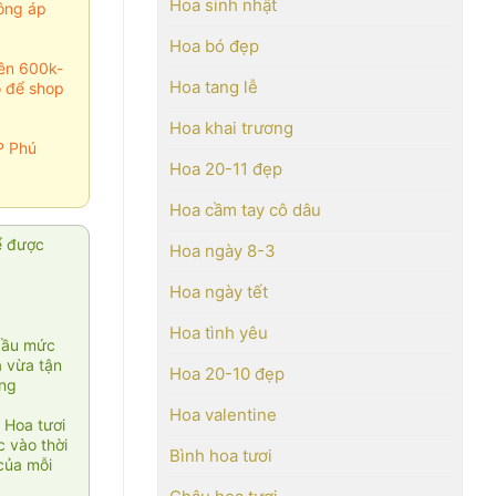
Hoa sinh nhật
ông áp
Hoa bó đẹp
rên 600k-
Hoa tang lễ
o để shop
Hoa khai trương
P Phú
Hoa 20-11 đẹp
Hoa cầm tay cô dâu
ể được
Hoa ngày 8-3
Hoa ngày tết
Hoa tình yêu
cầu mức
ạ vừa tận
Hoa 20-10 đẹp
àng
Hoa valentine
 Hoa tươi
 vào thời
Bình hoa tươi
của mỗi