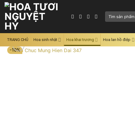
Skip
to
Tìm
content
kiếm:
TRANG CHỦ
Hoa sinh nhật
Hoa khai trương
Hoa lan hồ điệp
-10%