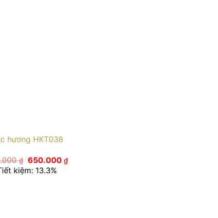
c hương HKT038
Giá
Giá
.000
650.000
₫
₫
gốc
hiện
Tiết kiệm: 13.3%
là:
tại
750.000 ₫.
là:
650.000 ₫.