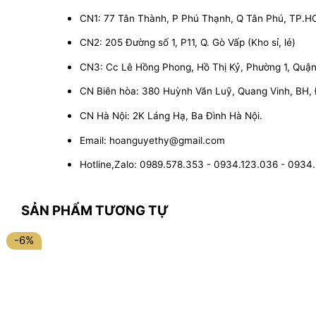
CN1: 77 Tân Thành, P Phú Thạnh, Q Tân Phú, TP.
CN2: 205 Đường số 1, P11, Q. Gò Vấp (Kho sỉ, lẻ)
CN3: Cc Lê Hồng Phong, Hồ Thị Kỷ, Phường 1, Quận 1
CN Biên hòa: 380 Huỳnh Văn Luỹ, Quang Vinh, BH,
CN Hà Nội: 2K Láng Hạ, Ba Đình Hà Nội.
Email: hoanguyethy@gmail.com
Hotline,Zalo: 0989.578.353 - 0934.123.036 - 0934
SẢN PHẨM TƯƠNG TỰ
-6%