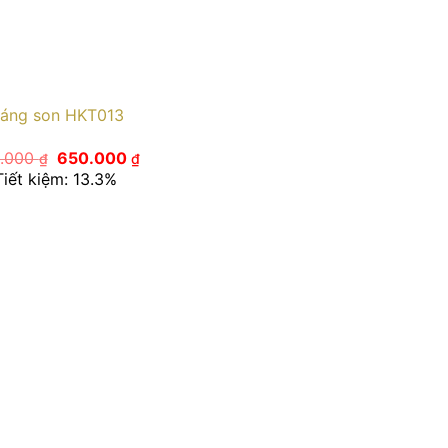
áng son HKT013
Giá
Giá
.000
650.000
₫
₫
gốc
hiện
Tiết kiệm: 13.3%
là:
tại
750.000 ₫.
là:
650.000 ₫.