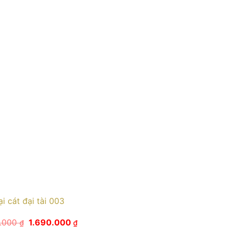
i cát đại tài 003
Giá
Giá
0.000
1.690.000
₫
₫