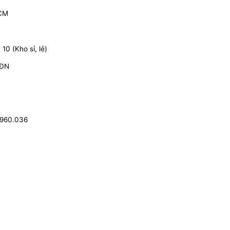
HCM
0 (Kho sỉ, lẻ)
 ĐN
.960.036