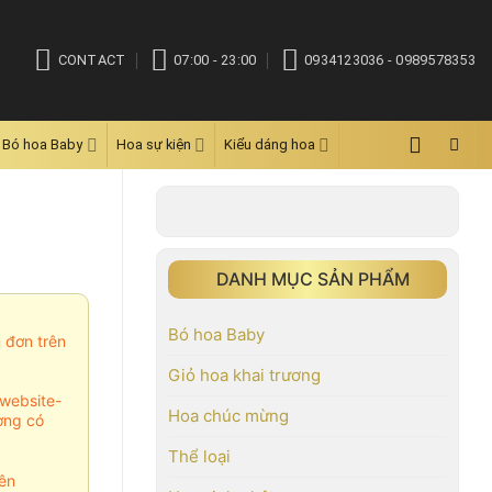
CONTACT
07:00 - 23:00
0934123036 - 0989578353
Bó hoa Baby
Hoa sự kiện
Kiểu dáng hoa
DANH MỤC SẢN PHẨM
Bó hoa Baby
m đơn trên
Giỏ hoa khai trương
website-
Hoa chúc mừng
ợng có
Thể loại
ên