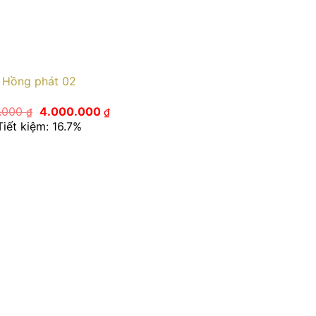
Hồng phát 02
Giá
Giá
0.000
4.000.000
₫
₫
gốc
hiện
Tiết kiệm: 16.7%
là:
tại
4.800.000 ₫.
là:
4.000.000 ₫.