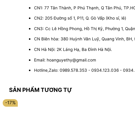
CN1: 77 Tân Thành, P Phú Thạnh, Q Tân Phú, TP.
CN2: 205 Đường số 1, P11, Q. Gò Vấp (Kho sỉ, lẻ)
CN3: Cc Lê Hồng Phong, Hồ Thị Kỷ, Phường 1, Quận 1
CN Biên hòa: 380 Huỳnh Văn Luỹ, Quang Vinh, BH,
CN Hà Nội: 2K Láng Hạ, Ba Đình Hà Nội.
Email: hoanguyethy@gmail.com
Hotline,Zalo: 0989.578.353 - 0934.123.036 - 0934
SẢN PHẨM TƯƠNG TỰ
-17%