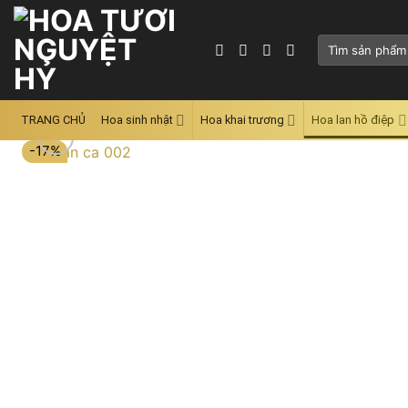
Skip
to
Tìm
content
kiếm:
TRANG CHỦ
Hoa sinh nhật
Hoa khai trương
Hoa lan hồ điệp
-17%