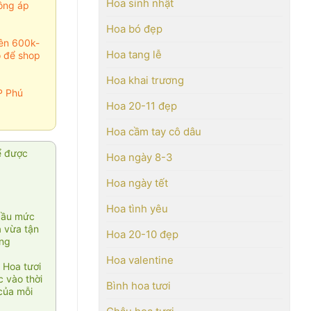
Hoa sinh nhật
ông áp
Hoa bó đẹp
rên 600k-
Hoa tang lễ
o để shop
Hoa khai trương
P Phú
Hoa 20-11 đẹp
Hoa cầm tay cô dâu
ể được
Hoa ngày 8-3
Hoa ngày tết
Hoa tình yêu
cầu mức
ạ vừa tận
Hoa 20-10 đẹp
àng
Hoa valentine
 Hoa tươi
 vào thời
Bình hoa tươi
của mỗi