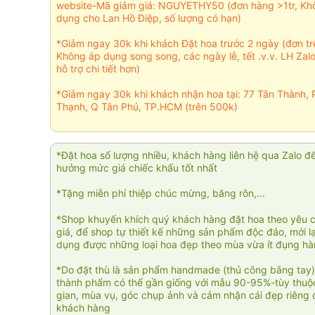
website-Mã giảm giá: NGUYETHY50 (đơn hàng >1tr, Kh
dụng cho Lan Hồ Điệp, số lượng có hạn)
*Giảm ngay 30k khi khách Đặt hoa trước 2 ngày (đơn t
Không áp dụng song song, các ngày lễ, tết .v.v. LH Zal
hỗ trợ chi tiết hơn)
*Giảm ngay 30k khi khách nhận hoa tại: 77 Tân Thành, 
Thạnh, Q Tân Phú, TP.HCM (trên 500k)
*Đặt hoa số lượng nhiều, khách hàng liên hệ qua Zalo đ
hưởng mức giá chiếc khấu tốt nhất
*Tặng miễn phí thiệp chúc mừng, băng rôn,...
*Shop khuyến khích quý khách hàng đặt hoa theo yêu 
giá, để shop tự thiết kế những sản phẩm độc đáo, mới l
dụng được những loại hoa đẹp theo mùa vừa ít đụng h
*Do đặt thù là sản phẩm handmade (thủ công bằng tay)
thành phẩm có thể gần giống với mẫu 90-95%-tùy thuộc
gian, mùa vụ, góc chụp ảnh và cảm nhận cái đẹp riêng 
khách hàng