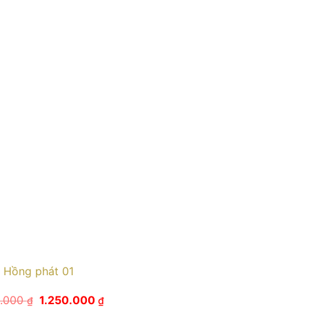
Hồng phát 01
Giá
Giá
0.000
1.250.000
₫
₫