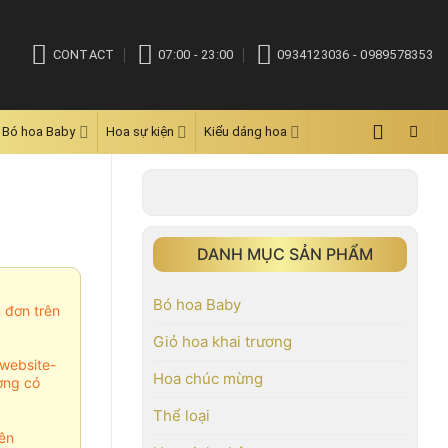
CONTACT
07:00 - 23:00
0934123036 - 0989578353
Bó hoa Baby
Hoa sự kiện
Kiểu dáng hoa
DANH MỤC SẢN PHẨM
Bó hoa Baby
m đơn trên
Giỏ hoa khai trương
website-
Hoa chúc mừng
ợng có
Thể loại
ên