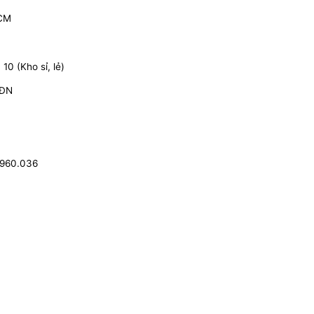
HCM
0 (Kho sỉ, lẻ)
 ĐN
.960.036