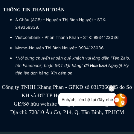
THÔNG TIN THANH TOÁN
Á Châu (ACB) - Nguyễn Thị Bích Nguyệt - STK:
249358339.
Vietcombank - Phan Thanh Khan - STK: 9934123036.
Momo-Nguyễn Thị Bích Nguyệt: 0934123036
*Nội dung chuyển khoản quý khách vui lòng điền "Tên Zalo,
tên Facebook, hoặc SĐT đặt hàng" để
Hoa tươi
Nguyệt Hỷ
tiện lên đơn hàng. Xin cảm ơn
Công ty TNHH Khang Phan - GPKD số 0317366885 do Sở
KH và ĐT TP HCM cấp ngày 04/07/2022
Anh/chị liên hệ tại đây nhé
GĐ/Sở hữu website Công ty TNHH Khang Phan
Địa chỉ: 720/10 Âu Cơ, P14, Q. Tân Bình, TP.HCM