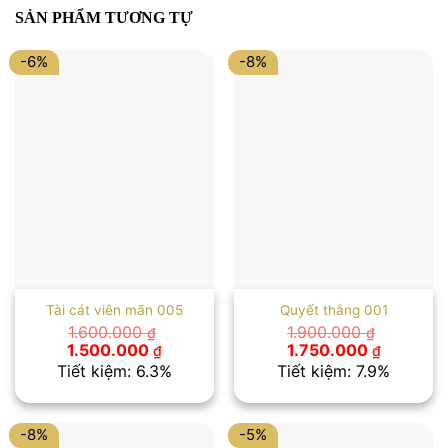
SẢN PHẨM TƯƠNG TỰ
-6%
-8%
Tài cát viên mãn 005
Quyết thắng 001
1.600.000
1.900.000
₫
₫
Giá
Giá
Giá
Giá
1.500.000
1.750.000
₫
₫
gốc
hiện
gốc
hiện
Tiết kiệm: 6.3%
Tiết kiệm: 7.9%
là:
tại
là:
tại
1.600.000 ₫.
là:
1.900.000 ₫.
là:
1.500.000 ₫.
1.750.00
-8%
-5%