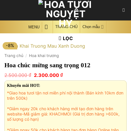
Skip
to
content
TRANG CHỦ
Chọn mẫu
MENU
LỌC
-8%
Trang chủ
/
Hoa khai trương
Hoa chúc mừng sang trọng 012
Giá
Giá
₫
₫
2.500.000
2.300.000
gốc
hiện
là:
tại
Khuyến mãi HOT:
2.500.000 ₫.
là:
*Giao hoa tươi tận nơi miễn phí nội thành (Bán kính 10km đơn
2.300.000 ₫.
trên 500k)
*Giảm ngay 20k cho khách hàng mới tạo đơn hàng trên
website-Mã giảm giá: KHACHMOI (Giá trị đơn hàng >600k,
số lượng có hạn)
*Giảm ngay 50k cho khách hàng tạo đơn hàng Online trên