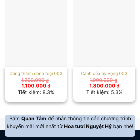
Công thành danh toại 003
Cánh cửa hy vọng 003
1.200.000
1.900.000
₫
₫
Giá
Giá
Giá
Giá
1.100.000
1.800.000
₫
₫
gốc
hiện
gốc
hiện
Tiết kiệm: 8.3%
Tiết kiệm: 5.3%
là:
tại
là:
tại
1.200.000 ₫.
là:
1.900.000 ₫.
là:
1.100.000 ₫.
1.800.00
Bấm
Quan Tâm
để nhận thông tin các chương trình
khuyến mãi mới nhất từ
Hoa tươi Nguyệt Hỷ
bạn nhé!