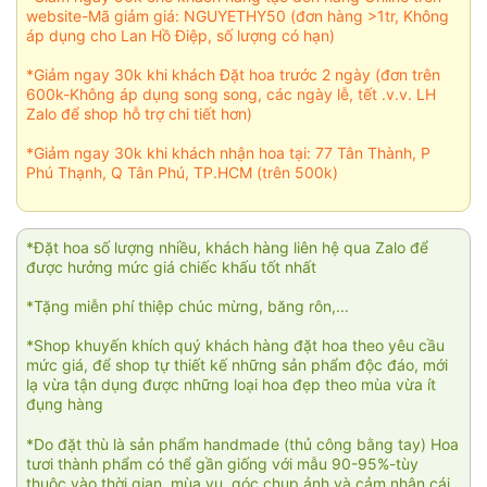
website-Mã giảm giá: NGUYETHY50 (đơn hàng >1tr, Không
áp dụng cho Lan Hồ Điệp, số lượng có hạn)
*Giảm ngay 30k khi khách Đặt hoa trước 2 ngày (đơn trên
600k-Không áp dụng song song, các ngày lễ, tết .v.v. LH
Zalo để shop hỗ trợ chi tiết hơn)
*Giảm ngay 30k khi khách nhận hoa tại: 77 Tân Thành, P
Phú Thạnh, Q Tân Phú, TP.HCM (trên 500k)
*Đặt hoa số lượng nhiều, khách hàng liên hệ qua Zalo để
được hưởng mức giá chiếc khấu tốt nhất
*Tặng miễn phí thiệp chúc mừng, băng rôn,...
*Shop khuyến khích quý khách hàng đặt hoa theo yêu cầu
mức giá, để shop tự thiết kế những sản phẩm độc đáo, mới
lạ vừa tận dụng được những loại hoa đẹp theo mùa vừa ít
đụng hàng
*Do đặt thù là sản phẩm handmade (thủ công bằng tay) Hoa
tươi thành phẩm có thể gần giống với mẫu 90-95%-tùy
thuộc vào thời gian, mùa vụ, góc chụp ảnh và cảm nhận cái