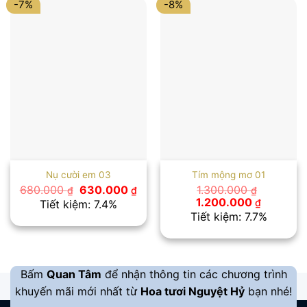
-7%
-8%
Nụ cười em 03
Tím mộng mơ 01
Giá
Giá
680.000
630.000
1.300.000
₫
₫
₫
gốc
hiện
Giá
Giá
1.200.000
₫
Tiết kiệm: 7.4%
là:
tại
gốc
hiện
Tiết kiệm: 7.7%
680.000 ₫.
là:
là:
tại
630.000 ₫.
1.300.000 ₫.
là:
1.200.00
Bấm
Quan Tâm
để nhận thông tin các chương trình
khuyến mãi mới nhất từ
Hoa tươi Nguyệt Hỷ
bạn nhé!