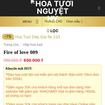
Skip
to
content
TRANG CHỦ
Chọn mẫu
MENU
LỌC
-7%
Trang chủ
/
Hộp hoa tươi
Fire of love 009
Giá
Giá
₫
₫
700.000
650.000
gốc
hiện
là:
tại
Khuyến mãi HOT:
700.000 ₫.
là:
*Giao hoa tươi tận nơi miễn phí nội thành (Bán kính 10km đơn
650.000 ₫.
trên 500k)
*Giảm ngay 20k cho khách hàng mới tạo đơn hàng trên
website-Mã giảm giá: KHACHMOI (Giá trị đơn hàng >600k,
số lượng có hạn)
*Giảm ngay 50k cho khách hàng tạo đơn hàng Online trên