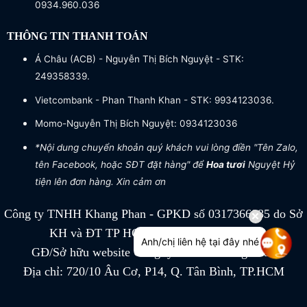
0934.960.036
THÔNG TIN THANH TOÁN
Á Châu (ACB) - Nguyễn Thị Bích Nguyệt - STK:
249358339.
Vietcombank - Phan Thanh Khan - STK: 9934123036.
Momo-Nguyễn Thị Bích Nguyệt: 0934123036
*Nội dung chuyển khoản quý khách vui lòng điền "Tên Zalo,
tên Facebook, hoặc SĐT đặt hàng" để
Hoa tươi
Nguyệt Hỷ
tiện lên đơn hàng. Xin cảm ơn
Công ty TNHH Khang Phan - GPKD số 0317366885 do Sở
KH và ĐT TP HCM cấp ngày 04/07/2022
Anh/chị liên hệ tại đây nhé
GĐ/Sở hữu website Công ty TNHH Khang Phan
Địa chỉ: 720/10 Âu Cơ, P14, Q. Tân Bình, TP.HCM