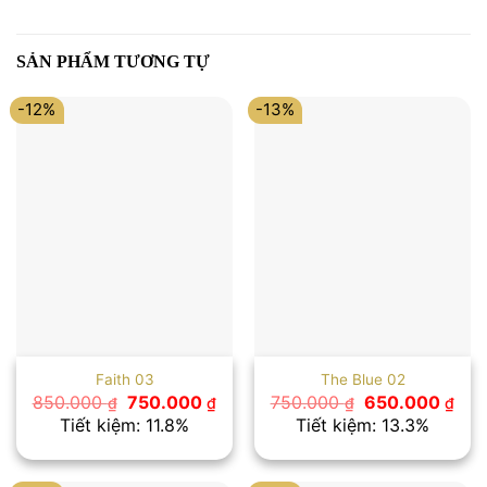
SẢN PHẨM TƯƠNG TỰ
-12%
-13%
Faith 03
The Blue 02
Giá
Giá
Giá
Giá
850.000
750.000
750.000
650.000
₫
₫
₫
₫
gốc
hiện
gốc
hiệ
Tiết kiệm: 11.8%
Tiết kiệm: 13.3%
là:
tại
là:
tại
850.000 ₫.
là:
750.000 ₫.
là:
750.000 ₫.
650