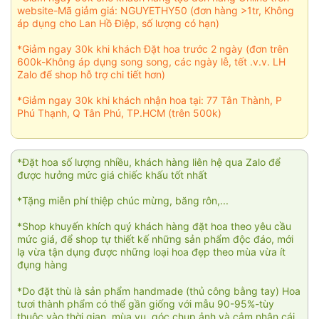
website-Mã giảm giá: NGUYETHY50 (đơn hàng >1tr, Không
áp dụng cho Lan Hồ Điệp, số lượng có hạn)
*Giảm ngay 30k khi khách Đặt hoa trước 2 ngày (đơn trên
600k-Không áp dụng song song, các ngày lễ, tết .v.v. LH
Zalo để shop hỗ trợ chi tiết hơn)
*Giảm ngay 30k khi khách nhận hoa tại: 77 Tân Thành, P
Phú Thạnh, Q Tân Phú, TP.HCM (trên 500k)
*Đặt hoa số lượng nhiều, khách hàng liên hệ qua Zalo để
được hưởng mức giá chiếc khấu tốt nhất
*Tặng miễn phí thiệp chúc mừng, băng rôn,...
*Shop khuyến khích quý khách hàng đặt hoa theo yêu cầu
mức giá, để shop tự thiết kế những sản phẩm độc đáo, mới
lạ vừa tận dụng được những loại hoa đẹp theo mùa vừa ít
đụng hàng
*Do đặt thù là sản phẩm handmade (thủ công bằng tay) Hoa
tươi thành phẩm có thể gần giống với mẫu 90-95%-tùy
thuộc vào thời gian, mùa vụ, góc chụp ảnh và cảm nhận cái