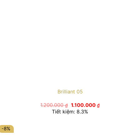
Brilliant 05
Giá
Giá
1.200.000
1.100.000
₫
₫
gốc
hiện
Tiết kiệm: 8.3%
là:
tại
1.200.000 ₫.
là:
1.100.000 ₫.
-8%