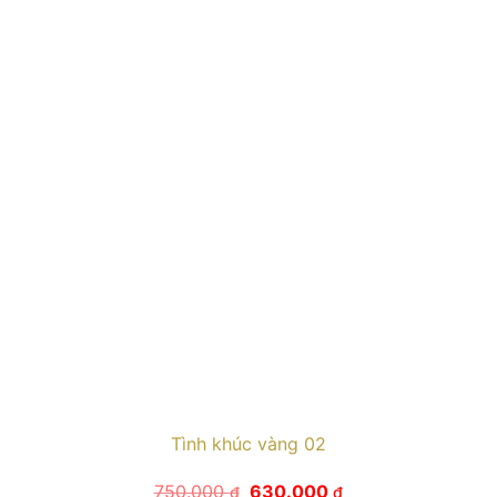
Tình khúc vàng 02
Giá
Giá
750.000
630.000
₫
₫