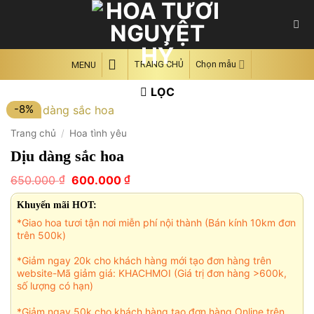
Skip
to
content
TRANG CHỦ
Chọn mẫu
MENU
LỌC
-8%
Trang chủ
/
Hoa tình yêu
Dịu dàng sắc hoa
Giá
Giá
₫
₫
650.000
600.000
gốc
hiện
là:
tại
Khuyến mãi HOT:
650.000 ₫.
là:
*Giao hoa tươi tận nơi miễn phí nội thành (Bán kính 10km đơn
600.000 ₫.
trên 500k)
*Giảm ngay 20k cho khách hàng mới tạo đơn hàng trên
website-Mã giảm giá: KHACHMOI (Giá trị đơn hàng >600k,
số lượng có hạn)
*Giảm ngay 50k cho khách hàng tạo đơn hàng Online trên