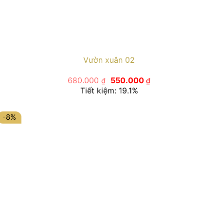
Vườn xuân 02
Giá
Giá
680.000
550.000
₫
₫
gốc
hiện
Tiết kiệm: 19.1%
là:
tại
680.000 ₫.
là:
550.000 ₫.
-8%