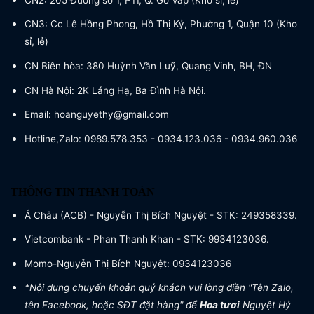
CN3: Cc Lê Hồng Phong, Hồ Thị Kỷ, Phường 1, Quận 10 (Kho
sỉ, lẻ)
CN Biên hòa: 380 Huỳnh Văn Luỹ, Quang Vinh, BH, ĐN
CN Hà Nội: 2K Láng Hạ, Ba Đình Hà Nội.
Email: hoanguyethy@gmail.com
Hotline,Zalo: 0989.578.353 - 0934.123.036 - 0934.960.036
THÔNG TIN THANH TOÁN
Á Châu (ACB) - Nguyễn Thị Bích Nguyệt - STK: 249358339.
Vietcombank - Phan Thanh Khan - STK: 9934123036.
Momo-Nguyễn Thị Bích Nguyệt: 0934123036
*Nội dung chuyển khoản quý khách vui lòng điền "Tên Zalo,
tên Facebook, hoặc SĐT đặt hàng" để
Hoa tươi
Nguyệt Hỷ