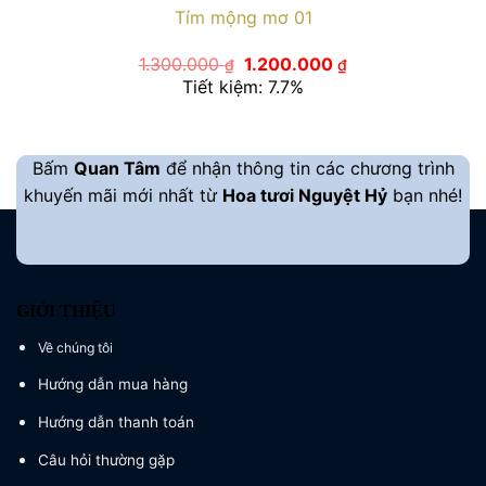
Tím mộng mơ 01
Giá
Giá
1.300.000
1.200.000
₫
₫
gốc
hiện
Tiết kiệm: 7.7%
là:
tại
1.300.000 ₫.
là:
1.200.000 ₫.
Bấm
Quan Tâm
để nhận thông tin các chương trình
khuyến mãi mới nhất từ
Hoa tươi Nguyệt Hỷ
bạn nhé!
GIỚI THIỆU
Về chúng tôi
Hướng dẫn mua hàng
Hướng dẫn thanh toán
Câu hỏi thường gặp