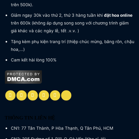
trên 500k).
Giảm ngay 30k vào thứ 2, thứ 3 hàng tuần khi
đặt hoa online
trên 600k (không áp dụng song song với chương trình giảm
giá khác và các ngày lễ, tết .v.v. )
Tặng kèm phụ kiện trang trí (thiệp chúc mừng, băng rôn, chậu
hoa,...)
Cam kết hài lòng 100%
THÔNG TIN LIÊN HỆ
CN1: 77 Tân Thành, P Hòa Thạnh, Q Tân Phú, HCM
CN2: 205 Đường số 1, P11, Q. Gò Vấp (Kho sỉ, lẻ)