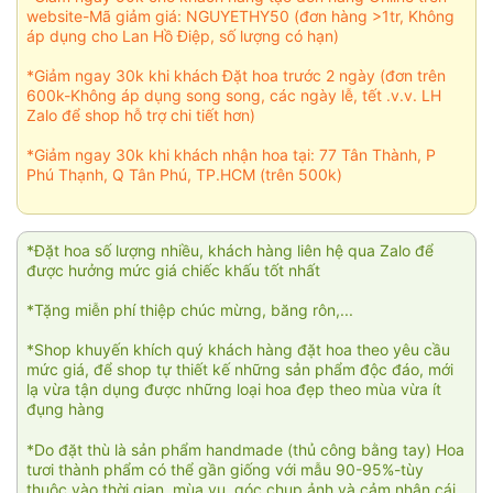
website-Mã giảm giá: NGUYETHY50 (đơn hàng >1tr, Không
áp dụng cho Lan Hồ Điệp, số lượng có hạn)
*Giảm ngay 30k khi khách Đặt hoa trước 2 ngày (đơn trên
600k-Không áp dụng song song, các ngày lễ, tết .v.v. LH
Zalo để shop hỗ trợ chi tiết hơn)
*Giảm ngay 30k khi khách nhận hoa tại: 77 Tân Thành, P
Phú Thạnh, Q Tân Phú, TP.HCM (trên 500k)
*Đặt hoa số lượng nhiều, khách hàng liên hệ qua Zalo để
được hưởng mức giá chiếc khấu tốt nhất
*Tặng miễn phí thiệp chúc mừng, băng rôn,...
*Shop khuyến khích quý khách hàng đặt hoa theo yêu cầu
mức giá, để shop tự thiết kế những sản phẩm độc đáo, mới
lạ vừa tận dụng được những loại hoa đẹp theo mùa vừa ít
đụng hàng
*Do đặt thù là sản phẩm handmade (thủ công bằng tay) Hoa
tươi thành phẩm có thể gần giống với mẫu 90-95%-tùy
thuộc vào thời gian, mùa vụ, góc chụp ảnh và cảm nhận cái