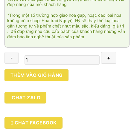
đẹp riêng của mỗi khách hàng
*Trong một số trường hợp giao hoa gấp, hoặc các loại hoa
không có ở shop-Hoa tươi Nguyệt Hỷ sẽ thay thế loại hoa
gần tương tự về phẩm chất như: màu sắc, kiểu dáng, giá trị
.. để đáp ứng nhu cầu cấp bách của khách hàng nhưng vẫn
đảm bảo tính nghệ thuật của sản phẩm
Cung
THÊM VÀO GIỎ HÀNG
hỷ
phát
tài
CHAT ZALO
007
số
lượng
CHAT FACEBOOK