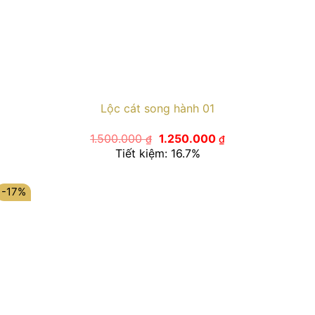
Lộc cát song hành 01
Giá
Giá
1.500.000
1.250.000
₫
₫
gốc
hiện
Tiết kiệm: 16.7%
là:
tại
1.500.000 ₫.
là:
1.250.000 ₫.
-17%