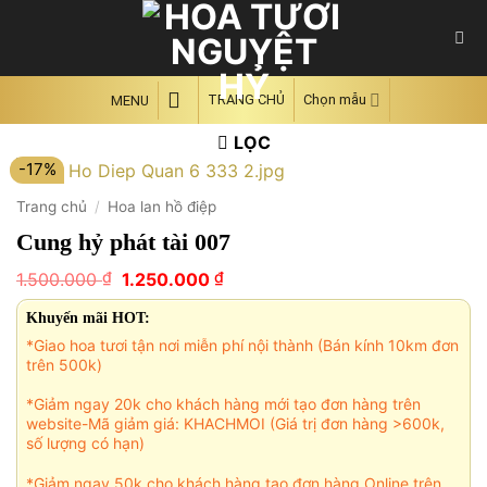
Skip
to
content
TRANG CHỦ
Chọn mẫu
MENU
LỌC
-17%
Trang chủ
/
Hoa lan hồ điệp
Cung hỷ phát tài 007
Giá
Giá
₫
₫
1.500.000
1.250.000
gốc
hiện
là:
tại
Khuyến mãi HOT:
1.500.000 ₫.
là:
*Giao hoa tươi tận nơi miễn phí nội thành (Bán kính 10km đơn
1.250.000 ₫.
trên 500k)
*Giảm ngay 20k cho khách hàng mới tạo đơn hàng trên
website-Mã giảm giá: KHACHMOI (Giá trị đơn hàng >600k,
số lượng có hạn)
*Giảm ngay 50k cho khách hàng tạo đơn hàng Online trên