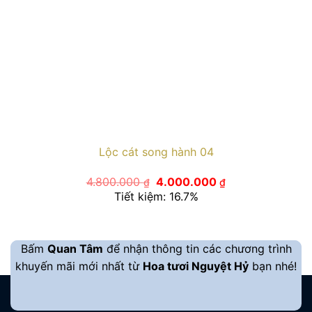
Lộc cát song hành 04
Giá
Giá
4.800.000
4.000.000
₫
₫
gốc
hiện
Tiết kiệm: 16.7%
là:
tại
4.800.000 ₫.
là:
4.000.000 ₫.
Bấm
Quan Tâm
để nhận thông tin các chương trình
khuyến mãi mới nhất từ
Hoa tươi Nguyệt Hỷ
bạn nhé!