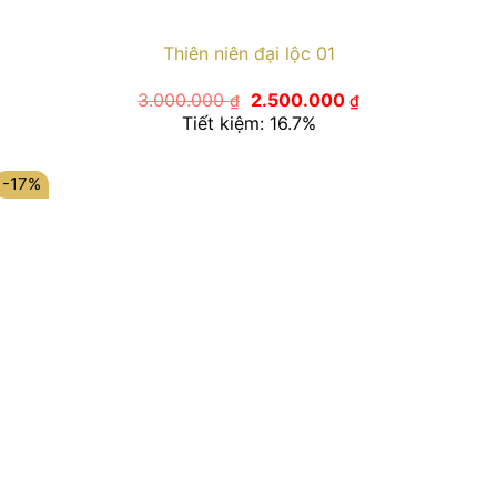
Thiên niên đại lộc 01
Giá
Giá
3.000.000
2.500.000
₫
₫
gốc
hiện
Tiết kiệm: 16.7%
là:
tại
3.000.000 ₫.
là:
2.500.000 ₫.
-17%