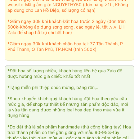
website-Mã giảm giá: NGUYETHY50 (đơn hàng >1tr, Không
áp dụng cho Lan Hồ Điệp, số lượng có hạn)
*Giảm ngay 30k khi khách Đặt hoa trước 2 ngày (đơn trên
600k-Không áp dụng song song, các ngày lễ, tết .v.v. LH
Zalo để shop hỗ trợ chi tiết hơn)
*Giảm ngay 30k khi khách nhận hoa tại: 77 Tân Thành, P
Phú Thạnh, Q Tân Phú, TP.HCM (trên 500k)
*Đặt hoa số lượng nhiều, khách hàng liên hệ qua Zalo để
được hưởng mức giá chiếc khấu tốt nhất
*Tặng miễn phí thiệp chúc mừng, băng rôn,...
*Shop khuyến khích quý khách hàng đặt hoa theo yêu cầu
mức giá, để shop tự thiết kế những sản phẩm độc đáo, mới
lạ vừa tận dụng được những loại hoa đẹp theo mùa vừa ít
đụng hàng
*Do đặt thù là sản phẩm handmade (thủ công bằng tay) Hoa
tươi thành phẩm có thể gần giống với mẫu 90-95%-tùy
thuộc vào thời gian, mùa vụ, góc chụp ảnh và cảm nhận cái