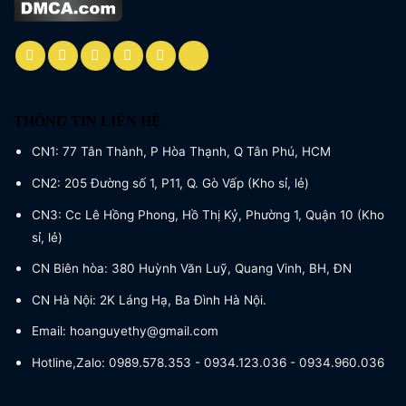
THÔNG TIN LIÊN HỆ
CN1: 77 Tân Thành, P Hòa Thạnh, Q Tân Phú, HCM
CN2: 205 Đường số 1, P11, Q. Gò Vấp (Kho sỉ, lẻ)
CN3: Cc Lê Hồng Phong, Hồ Thị Kỷ, Phường 1, Quận 10 (Kho
sỉ, lẻ)
CN Biên hòa: 380 Huỳnh Văn Luỹ, Quang Vinh, BH, ĐN
CN Hà Nội: 2K Láng Hạ, Ba Đình Hà Nội.
Email: hoanguyethy@gmail.com
Hotline,Zalo: 0989.578.353 - 0934.123.036 - 0934.960.036