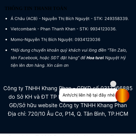
THÔNG TIN THANH TOÁN
Á Châu (ACB) - Nguyễn Thị Bích Nguyệt - STK: 249358339.
Vietcombank - Phan Thanh Khan - STK: 9934123036.
Momo-Nguyễn Thị Bích Nguyệt: 0934123036
*Nội dung chuyển khoản quý khách vui lòng điền "Tên Zalo,
tên Facebook, hoặc SĐT đặt hàng" để
Hoa tươi
Nguyệt Hỷ
tiện lên đơn hàng. Xin cảm ơn
Công ty TNHH Khang Phan - GPKD số 0317366885
Anh/chị liên hệ tại đây nhé
do Sở KH và ĐT TP HCM cấp ngày 04/07/2022
GĐ/Sở hữu website Công ty TNHH Khang Phan
Địa chỉ: 720/10 Âu Cơ, P14, Q. Tân Bình, TP.HCM