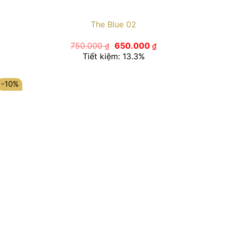
The Blue 02
Giá
Giá
750.000
650.000
₫
₫
gốc
hiện
Tiết kiệm: 13.3%
là:
tại
750.000 ₫.
là:
650.000 ₫.
-10%