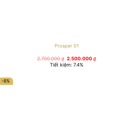
Prosper 01
Giá
Giá
2.700.000
2.500.000
₫
₫
gốc
hiện
Tiết kiệm: 7.4%
là:
tại
2.700.000 ₫.
là:
2.500.000 ₫.
-8%