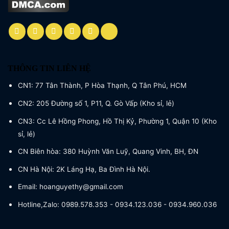
THÔNG TIN LIÊN HỆ
CN1: 77 Tân Thành, P Hòa Thạnh, Q Tân Phú, HCM
CN2: 205 Đường số 1, P11, Q. Gò Vấp (Kho sỉ, lẻ)
CN3: Cc Lê Hồng Phong, Hồ Thị Kỷ, Phường 1, Quận 10 (Kho
sỉ, lẻ)
CN Biên hòa: 380 Huỳnh Văn Luỹ, Quang Vinh, BH, ĐN
CN Hà Nội: 2K Láng Hạ, Ba Đình Hà Nội.
Email: hoanguyethy@gmail.com
Hotline,Zalo: 0989.578.353 - 0934.123.036 - 0934.960.036