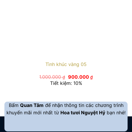
Tình khúc vàng 05
Giá
Giá
1.000.000
900.000
₫
₫
gốc
hiện
Tiết kiệm: 10%
là:
tại
1.000.000 ₫.
là:
900.000 ₫.
Bấm
Quan Tâm
để nhận thông tin các chương trình
khuyến mãi mới nhất từ
Hoa tươi Nguyệt Hỷ
bạn nhé!