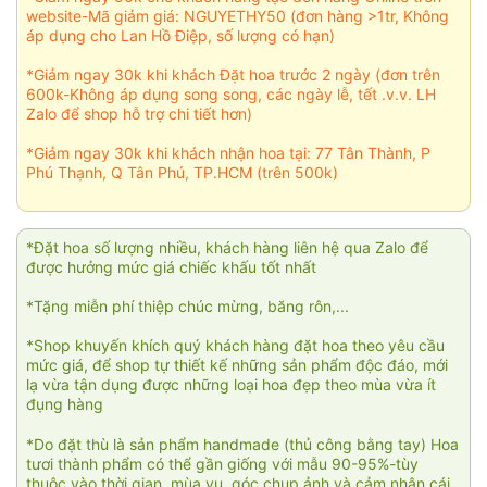
website-Mã giảm giá: NGUYETHY50 (đơn hàng >1tr, Không
áp dụng cho Lan Hồ Điệp, số lượng có hạn)
*Giảm ngay 30k khi khách Đặt hoa trước 2 ngày (đơn trên
600k-Không áp dụng song song, các ngày lễ, tết .v.v. LH
Zalo để shop hỗ trợ chi tiết hơn)
*Giảm ngay 30k khi khách nhận hoa tại: 77 Tân Thành, P
Phú Thạnh, Q Tân Phú, TP.HCM (trên 500k)
*Đặt hoa số lượng nhiều, khách hàng liên hệ qua Zalo để
được hưởng mức giá chiếc khấu tốt nhất
*Tặng miễn phí thiệp chúc mừng, băng rôn,...
*Shop khuyến khích quý khách hàng đặt hoa theo yêu cầu
mức giá, để shop tự thiết kế những sản phẩm độc đáo, mới
lạ vừa tận dụng được những loại hoa đẹp theo mùa vừa ít
đụng hàng
*Do đặt thù là sản phẩm handmade (thủ công bằng tay) Hoa
tươi thành phẩm có thể gần giống với mẫu 90-95%-tùy
thuộc vào thời gian, mùa vụ, góc chụp ảnh và cảm nhận cái