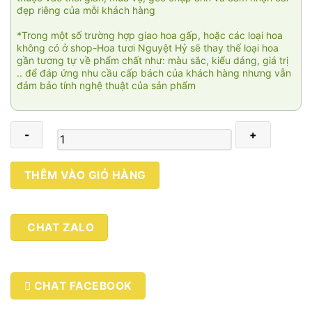
đẹp riêng của mỗi khách hàng
*Trong một số trường hợp giao hoa gấp, hoặc các loại hoa
không có ở shop-Hoa tươi Nguyệt Hỷ sẽ thay thế loại hoa
gần tương tự về phẩm chất như: màu sắc, kiểu dáng, giá trị
.. để đáp ứng nhu cầu cấp bách của khách hàng nhưng vẫn
đảm bảo tính nghệ thuật của sản phẩm
Dành
THÊM VÀO GIỎ HÀNG
trọn
niềm
tin
CHAT ZALO
03
số
lượng
CHAT FACEBOOK