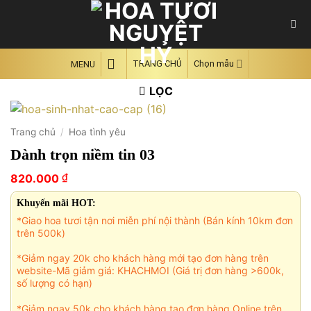
Skip
to
content
TRANG CHỦ
Chọn mẫu
MENU
LỌC
Trang chủ
/
Hoa tình yêu
Dành trọn niềm tin 03
₫
820.000
Khuyến mãi HOT:
*Giao hoa tươi tận nơi miễn phí nội thành (Bán kính 10km đơn
trên 500k)
*Giảm ngay 20k cho khách hàng mới tạo đơn hàng trên
website-Mã giảm giá: KHACHMOI (Giá trị đơn hàng >600k,
số lượng có hạn)
*Giảm ngay 50k cho khách hàng tạo đơn hàng Online trên