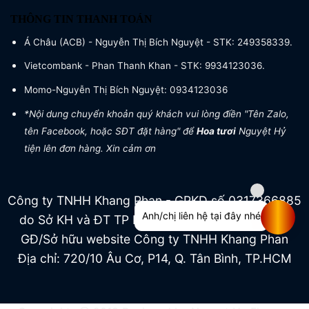
THÔNG TIN THANH TOÁN
Á Châu (ACB) - Nguyễn Thị Bích Nguyệt - STK: 249358339.
Vietcombank - Phan Thanh Khan - STK: 9934123036.
Momo-Nguyễn Thị Bích Nguyệt: 0934123036
*Nội dung chuyển khoản quý khách vui lòng điền "Tên Zalo,
tên Facebook, hoặc SĐT đặt hàng" để
Hoa tươi
Nguyệt Hỷ
tiện lên đơn hàng. Xin cảm ơn
Công ty TNHH Khang Phan - GPKD số 0317366885
Anh/chị liên hệ tại đây nhé
do Sở KH và ĐT TP HCM cấp ngày 04/07/2022
GĐ/Sở hữu website Công ty TNHH Khang Phan
Địa chỉ: 720/10 Âu Cơ, P14, Q. Tân Bình, TP.HCM