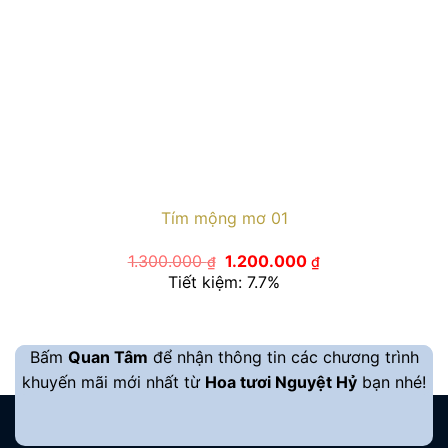
Tím mộng mơ 01
Giá
Giá
1.300.000
1.200.000
₫
₫
gốc
hiện
Tiết kiệm: 7.7%
là:
tại
1.300.000 ₫.
là:
1.200.000 ₫.
Bấm
Quan Tâm
để nhận thông tin các chương trình
khuyến mãi mới nhất từ
Hoa tươi Nguyệt Hỷ
bạn nhé!