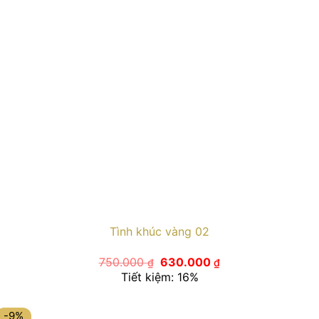
Tình khúc vàng 02
Giá
Giá
750.000
630.000
₫
₫
gốc
hiện
Tiết kiệm: 16%
là:
tại
750.000 ₫.
là:
630.000 ₫.
-9%