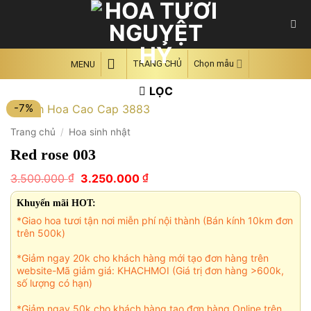
Skip
to
content
TRANG CHỦ
Chọn mẫu
MENU
LỌC
-7%
Trang chủ
/
Hoa sinh nhật
Red rose 003
Giá
Giá
₫
₫
3.500.000
3.250.000
gốc
hiện
là:
tại
Khuyến mãi HOT:
3.500.000 ₫.
là:
*Giao hoa tươi tận nơi miễn phí nội thành (Bán kính 10km đơn
3.250.000 ₫.
trên 500k)
*Giảm ngay 20k cho khách hàng mới tạo đơn hàng trên
website-Mã giảm giá: KHACHMOI (Giá trị đơn hàng >600k,
số lượng có hạn)
*Giảm ngay 50k cho khách hàng tạo đơn hàng Online trên