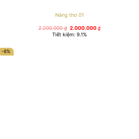
Nàng thơ 01
Giá
Giá
2.200.000
2.000.000
₫
₫
gốc
hiện
Tiết kiệm: 9.1%
là:
tại
2.200.000 ₫.
là:
2.000.000 ₫.
-8%