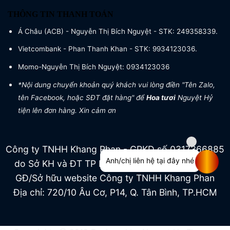
THÔNG TIN THANH TOÁN
Á Châu (ACB) - Nguyễn Thị Bích Nguyệt - STK: 249358339.
Vietcombank - Phan Thanh Khan - STK: 9934123036.
Momo-Nguyễn Thị Bích Nguyệt: 0934123036
*Nội dung chuyển khoản quý khách vui lòng điền "Tên Zalo,
tên Facebook, hoặc SĐT đặt hàng" để
Hoa tươi
Nguyệt Hỷ
tiện lên đơn hàng. Xin cảm ơn
Công ty TNHH Khang Phan - GPKD số 0317366885
Anh/chị liên hệ tại đây nhé
do Sở KH và ĐT TP HCM cấp ngày 04/07/2022
GĐ/Sở hữu website Công ty TNHH Khang Phan
Địa chỉ: 720/10 Âu Cơ, P14, Q. Tân Bình, TP.HCM