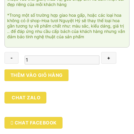
đẹp riêng của mỗi khách hàng
*Trong một số trường hợp giao hoa gấp, hoặc các loại hoa
không có ở shop-Hoa tươi Nguyệt Hỷ sẽ thay thế loại hoa
gần tương tự về phẩm chất như: màu sắc, kiểu dáng, giá trị
.. để đáp ứng nhu cầu cấp bách của khách hàng nhưng vẫn
đảm bảo tính nghệ thuật của sản phẩm
Red
THÊM VÀO GIỎ HÀNG
rose
003
số
CHAT ZALO
lượng
CHAT FACEBOOK