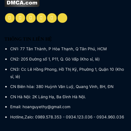
THÔNG TIN LIÊN HỆ
CN1: 77 Tân Thành, P Hòa Thạnh, Q Tân Phú, HCM
CN2: 205 Đường số 1, P11, Q. Gò Vấp (Kho sỉ, lẻ)
CN3: Cc Lê Hồng Phong, Hồ Thị Kỷ, Phường 1, Quận 10 (Kho
sỉ, lẻ)
CN Biên hòa: 380 Huỳnh Văn Luỹ, Quang Vinh, BH, ĐN
CN Hà Nội: 2K Láng Hạ, Ba Đình Hà Nội.
Email: hoanguyethy@gmail.com
Hotline,Zalo: 0989.578.353 - 0934.123.036 - 0934.960.036