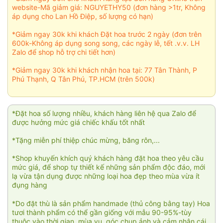
website-Mã giảm giá: NGUYETHY50 (đơn hàng >1tr, Không
áp dụng cho Lan Hồ Điệp, số lượng có hạn)
*Giảm ngay 30k khi khách Đặt hoa trước 2 ngày (đơn trên
600k-Không áp dụng song song, các ngày lễ, tết .v.v. LH
Zalo để shop hỗ trợ chi tiết hơn)
*Giảm ngay 30k khi khách nhận hoa tại: 77 Tân Thành, P
Phú Thạnh, Q Tân Phú, TP.HCM (trên 500k)
*Đặt hoa số lượng nhiều, khách hàng liên hệ qua Zalo để
được hưởng mức giá chiếc khấu tốt nhất
*Tặng miễn phí thiệp chúc mừng, băng rôn,...
*Shop khuyến khích quý khách hàng đặt hoa theo yêu cầu
mức giá, để shop tự thiết kế những sản phẩm độc đáo, mới
lạ vừa tận dụng được những loại hoa đẹp theo mùa vừa ít
đụng hàng
*Do đặt thù là sản phẩm handmade (thủ công bằng tay) Hoa
tươi thành phẩm có thể gần giống với mẫu 90-95%-tùy
thuộc vào thời gian, mùa vụ, góc chụp ảnh và cảm nhận cái