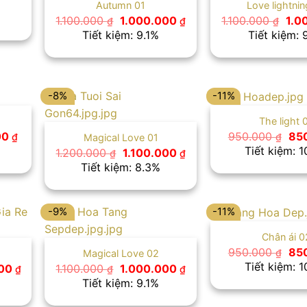
Autumn 01
Love lightni
Giá
Giá
Giá
1.100.000
1.000.000
1.100.000
1.0
₫
₫
₫
gốc
hiện
gốc
Tiết kiệm: 9.1%
Tiết kiệm: 
là:
tại
là:
1.100.000 ₫.
là:
1.10
1.000.000 ₫.
-8%
-11%
The light 
Giá
Giá
00
950.000
85
₫
₫
Magical Love 01
hiện
gố
Tiết kiệm: 
Giá
Giá
1.200.000
1.100.000
₫
₫
tại
là:
gốc
hiện
Tiết kiệm: 8.3%
00 ₫.
là:
950
là:
tại
900.000 ₫.
1.200.000 ₫.
là:
1.100.000 ₫.
-9%
-11%
Chân ái 0
Giá
950.000
85
₫
Magical Love 02
gố
Tiết kiệm: 
Giá
Giá
Giá
000
1.100.000
1.000.000
₫
₫
₫
là:
hiện
gốc
hiện
Tiết kiệm: 9.1%
950
tại
là:
tại
0 ₫.
là:
1.100.000 ₫.
là: