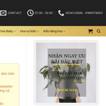
CONTACT
07:00 - 23:00
0934123036 - 0989578353
 hoa Baby
Hoa sự kiện
Kiểu dáng hoa
m đơn trên
website-
ợng có
ên