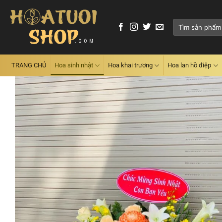
Skip
to
Tìm
content
kiếm:
TRANG CHỦ
Hoa sinh nhật
Hoa khai trương
Hoa lan hồ điệp