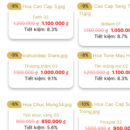
-8%
-9%
Faith 02
Giá
Giá
1.200.000
1.100.000
₫
₫
Brilliant 01
gốc
hiện
Tiết kiệm: 8.3%
Giá
1.150.000
1.050.
₫
là:
tại
gốc
Tiết kiệm: 8.7%
1.200.000 ₫.
là:
là:
1.100.000 ₫.
1.150.000
-9%
-8%
Thương thầm 03
Tím mộng mơ 02
Giá
Giá
Giá
1.100.000
1.000.000
1.200.000
1.100.
₫
₫
₫
gốc
hiện
gốc
Tiết kiệm: 9.1%
Tiết kiệm: 8.3%
là:
tại
là:
1.100.000 ₫.
là:
1.200.00
1.000.000 ₫.
-6%
-10%
Tình khúc vàng 03
Giá
Giá
900.000
850.000
₫
₫
Prosper 02
gốc
hiện
Tiết kiệm: 5.6%
Giá
1.000.000
900.0
₫