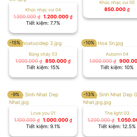
Khúc nhạc vui 05
850.000
₫
Khúc nhạc vui 04
Giá
Giá
1.300.000
1.200.000
₫
₫
gốc
hiện
Tiết kiệm: 7.7%
là:
tại
1.300.000 ₫.
là:
1.200.000 ₫.
-15%
-10%
Bùng cháy 03
Autumn 04
Giá
Giá
Giá
1.000.000
850.000
1.000.000
900.0
₫
₫
₫
gốc
hiện
gốc
Tiết kiệm: 15%
Tiết kiệm: 10%
là:
tại
là:
1.000.000 ₫.
là:
1.000.0
850.000 ₫.
-9%
-13%
Love you 01
The light 03
Giá
Giá
Giá
1.100.000
1.000.000
1.200.000
1.050.
₫
₫
₫
gốc
hiện
gốc
Tiết kiệm: 9.1%
Tiết kiệm: 12.5%
là:
tại
là:
1.100.000 ₫.
là:
1.200.00