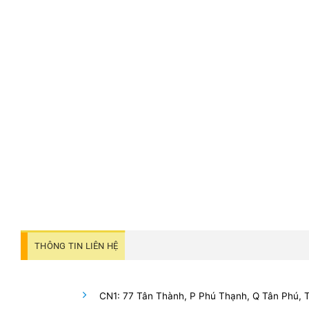
THÔNG TIN LIÊN HỆ
CN1: 77 Tân Thành, P Phú Thạnh, Q Tân Phú,