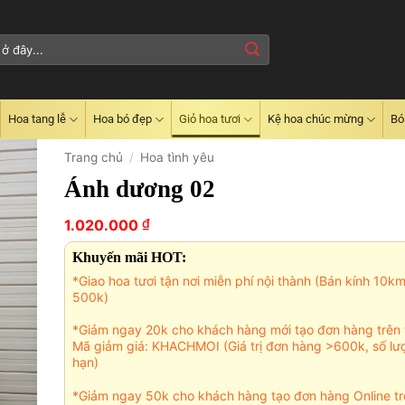
Hoa tang lễ
Hoa bó đẹp
Giỏ hoa tươi
Kệ hoa chúc mừng
Bó
Trang chủ
/
Hoa tình yêu
Ánh dương 02
₫
1.020.000
Khuyến mãi HOT:
*Giao hoa tươi tận nơi miễn phí nội thành (Bán kính 10k
500k)
*Giảm ngay 20k cho khách hàng mới tạo đơn hàng trên 
Mã giảm giá: KHACHMOI (Giá trị đơn hàng >600k, số lư
hạn)
*Giảm ngay 50k cho khách hàng tạo đơn hàng Online tr