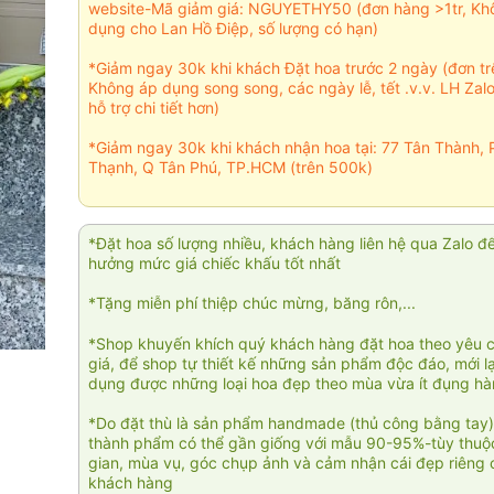
website-Mã giảm giá: NGUYETHY50 (đơn hàng >1tr, Kh
dụng cho Lan Hồ Điệp, số lượng có hạn)
*Giảm ngay 30k khi khách Đặt hoa trước 2 ngày (đơn t
Không áp dụng song song, các ngày lễ, tết .v.v. LH Zal
hỗ trợ chi tiết hơn)
*Giảm ngay 30k khi khách nhận hoa tại: 77 Tân Thành, 
Thạnh, Q Tân Phú, TP.HCM (trên 500k)
*Đặt hoa số lượng nhiều, khách hàng liên hệ qua Zalo đ
hưởng mức giá chiếc khấu tốt nhất
*Tặng miễn phí thiệp chúc mừng, băng rôn,...
*Shop khuyến khích quý khách hàng đặt hoa theo yêu 
giá, để shop tự thiết kế những sản phẩm độc đáo, mới l
dụng được những loại hoa đẹp theo mùa vừa ít đụng h
*Do đặt thù là sản phẩm handmade (thủ công bằng tay)
thành phẩm có thể gần giống với mẫu 90-95%-tùy thuộc
gian, mùa vụ, góc chụp ảnh và cảm nhận cái đẹp riêng 
khách hàng