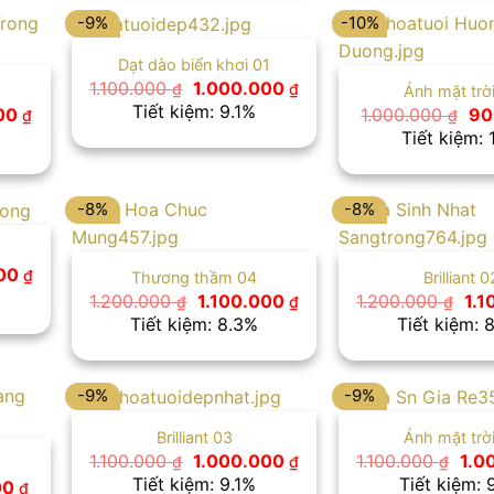
-9%
-10%
Dạt dào biển khơi 01
Giá
Giá
1.100.000
1.000.000
₫
₫
Ánh mặt trờ
gốc
hiện
Tiết kiệm: 9.1%
Giá
Gi
000
1.000.000
90
₫
₫
là:
tại
hiện
gố
Tiết kiệm:
1.100.000 ₫.
là:
tại
là:
1.000.000 ₫.
 ₫.
là:
1.0
1.050.000 ₫.
-8%
-8%
Giá
000
₫
Thương thầm 04
Brilliant 0
hiện
Giá
Giá
Giá
1.200.000
1.100.000
1.200.000
1.
₫
₫
₫
tại
gốc
hiện
gố
Tiết kiệm: 8.3%
Tiết kiệm: 
0 ₫.
là:
là:
tại
là:
1.100.000 ₫.
1.200.000 ₫.
là:
1.2
1.100.000 ₫.
-9%
-9%
Brilliant 03
Ánh mặt trờ
Giá
Giá
Giá
1.100.000
1.000.000
1.100.000
1.0
₫
₫
₫
gốc
hiện
gốc
Tiết kiệm: 9.1%
Tiết kiệm: 
Giá
00
₫