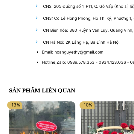
CN2: 205 Đường số 1, P11, Q. Gò Vấp (Kho sỉ, lẻ
CN3: Cc Lê Hồng Phong, Hồ Thị Kỷ, Phường 1, Q
CN Biên hòa: 380 Huỳnh Văn Luỹ, Quang Vinh,
CN Hà Nội: 2K Láng Hạ, Ba Đình Hà Nội.
Email: hoanguyethy@gmail.com
Hotline,Zalo: 0989.578.353 - 0934.123.036 - 
SẢN PHẨM LIÊN QUAN
-13%
-10%