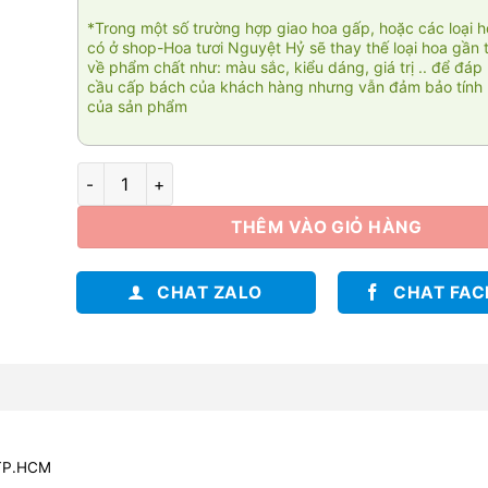
*Trong một số trường hợp giao hoa gấp, hoặc các loại 
có ở shop-Hoa tươi Nguyệt Hỷ sẽ thay thế loại hoa gần 
về phẩm chất như: màu sắc, kiểu dáng, giá trị .. để đáp
cầu cấp bách của khách hàng nhưng vẫn đảm bảo tính 
của sản phẩm
Ánh dương 02 số lượng
THÊM VÀO GIỎ HÀNG
CHAT ZALO
CHAT FA
 TP.HCM