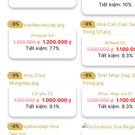
là:
tại
gốc
Tiết kiệm: 10%
900.000 ₫.
là:
là:
850.000 ₫.
1.000.0
-8%
-8%
Prosper 04
Giá
Giá
1.300.000
1.200.000
₫
₫
Brilliant 05
gốc
hiện
Tiết kiệm: 7.7%
Giá
1.200.000
1.100.
₫
là:
tại
gốc
Tiết kiệm: 8.3%
1.300.000 ₫.
là:
là:
1.200.000 ₫.
1.200.00
-9%
-8%
Lời yêu 02
Khúc nhạc vui 01
Giá
Giá
Giá
1.100.000
1.000.000
1.200.000
1.100.
₫
₫
₫
gốc
hiện
gốc
Tiết kiệm: 9.1%
Tiết kiệm: 8.3%
là:
tại
là:
1.100.000 ₫.
là:
1.200.00
1.000.000 ₫.
-8%