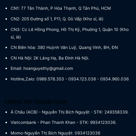
CN1: 77 Tân Thành, P Hòa Thạnh, Q Tân Phú, HCM
CN2: 205 Đường số 1, P11, Q. Gò Vấp (Kho sỉ, lẻ)
CN3: Cc Lê Hồng Phong, Hồ Thị Kỷ, Phường 1, Quận 10 (Kho
sỉ, lẻ)
CN Biên hòa: 380 Huỳnh Văn Luỹ, Quang Vinh, BH, ĐN
CN Hà Nội: 2K Láng Hạ, Ba Đình Hà Nội.
Email: hoanguyethy@gmail.com
Hotline,Zalo: 0989.578.353 - 0934.123.036 - 0934.960.036
THÔNG TIN THANH TOÁN
Á Châu (ACB) - Nguyễn Thị Bích Nguyệt - STK: 249358339.
Vietcombank - Phan Thanh Khan - STK: 9934123036.
Momo-Nguyễn Thị Bích Nguyệt: 0934123036