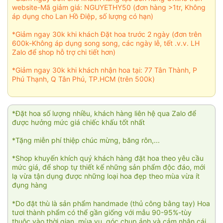
website-Mã giảm giá: NGUYETHY50 (đơn hàng >1tr, Không
áp dụng cho Lan Hồ Điệp, số lượng có hạn)
*Giảm ngay 30k khi khách Đặt hoa trước 2 ngày (đơn trên
600k-Không áp dụng song song, các ngày lễ, tết .v.v. LH
Zalo để shop hỗ trợ chi tiết hơn)
*Giảm ngay 30k khi khách nhận hoa tại: 77 Tân Thành, P
Phú Thạnh, Q Tân Phú, TP.HCM (trên 500k)
*Đặt hoa số lượng nhiều, khách hàng liên hệ qua Zalo để
được hưởng mức giá chiếc khấu tốt nhất
*Tặng miễn phí thiệp chúc mừng, băng rôn,...
*Shop khuyến khích quý khách hàng đặt hoa theo yêu cầu
mức giá, để shop tự thiết kế những sản phẩm độc đáo, mới
lạ vừa tận dụng được những loại hoa đẹp theo mùa vừa ít
đụng hàng
*Do đặt thù là sản phẩm handmade (thủ công bằng tay) Hoa
tươi thành phẩm có thể gần giống với mẫu 90-95%-tùy
thuộc vào thời gian, mùa vụ, góc chụp ảnh và cảm nhận cái