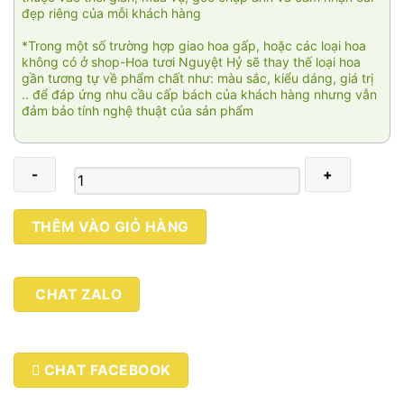
đẹp riêng của mỗi khách hàng
*Trong một số trường hợp giao hoa gấp, hoặc các loại hoa
không có ở shop-Hoa tươi Nguyệt Hỷ sẽ thay thế loại hoa
gần tương tự về phẩm chất như: màu sắc, kiểu dáng, giá trị
.. để đáp ứng nhu cầu cấp bách của khách hàng nhưng vẫn
đảm bảo tính nghệ thuật của sản phẩm
You
THÊM VÀO GIỎ HÀNG
and
me
006
CHAT ZALO
số
lượng
CHAT FACEBOOK