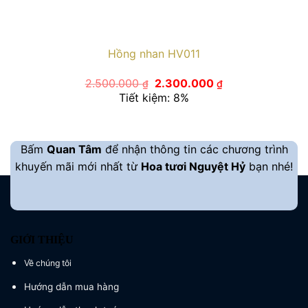
Hồng nhan HV011
Giá
Giá
2.500.000
2.300.000
₫
₫
gốc
hiện
Tiết kiệm: 8%
là:
tại
2.500.000 ₫.
là:
2.300.000 ₫.
Bấm
Quan Tâm
để nhận thông tin các chương trình
khuyến mãi mới nhất từ
Hoa tươi Nguyệt Hỷ
bạn nhé!
GIỚI THIỆU
Về chúng tôi
Hướng dẫn mua hàng