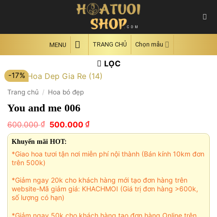
Skip
to
content
TRANG CHỦ
Chọn mẫu
MENU
LỌC
-17%
Trang chủ
/
Hoa bó đẹp
You and me 006
Giá
Giá
₫
₫
600.000
500.000
gốc
hiện
là:
tại
Khuyến mãi HOT:
600.000 ₫.
là:
*Giao hoa tươi tận nơi miễn phí nội thành (Bán kính 10km đơn
500.000 ₫.
trên 500k)
*Giảm ngay 20k cho khách hàng mới tạo đơn hàng trên
website-Mã giảm giá: KHACHMOI (Giá trị đơn hàng >600k,
số lượng có hạn)
*Giảm ngay 50k cho khách hàng tạo đơn hàng Online trên