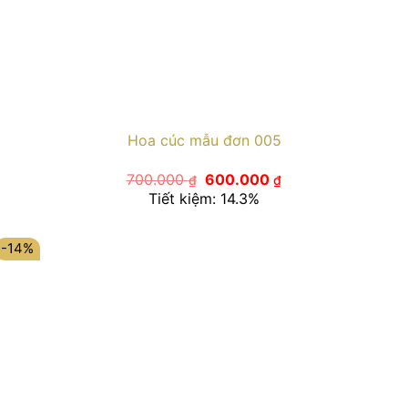
Hoa cúc mẫu đơn 005
Giá
Giá
700.000
600.000
₫
₫
gốc
hiện
Tiết kiệm: 14.3%
là:
tại
700.000 ₫.
là:
600.000 ₫.
-14%