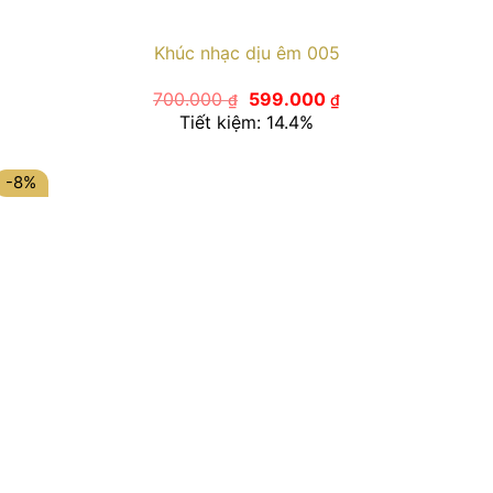
Khúc nhạc dịu êm 005
Giá
Giá
700.000
599.000
₫
₫
gốc
hiện
Tiết kiệm: 14.4%
là:
tại
700.000 ₫.
là:
599.000 ₫.
-8%