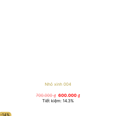
Nhỏ xinh 004
Giá
Giá
700.000
600.000
₫
₫
gốc
hiện
Tiết kiệm: 14.3%
là:
tại
700.000 ₫.
là:
600.000 ₫.
-14%