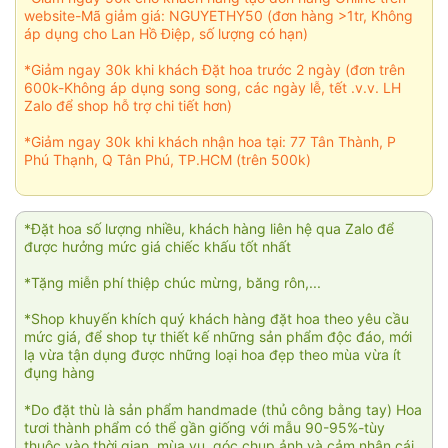
website-Mã giảm giá: NGUYETHY50 (đơn hàng >1tr, Không
áp dụng cho Lan Hồ Điệp, số lượng có hạn)
*Giảm ngay 30k khi khách Đặt hoa trước 2 ngày (đơn trên
600k-Không áp dụng song song, các ngày lễ, tết .v.v. LH
Zalo để shop hỗ trợ chi tiết hơn)
*Giảm ngay 30k khi khách nhận hoa tại: 77 Tân Thành, P
Phú Thạnh, Q Tân Phú, TP.HCM (trên 500k)
*Đặt hoa số lượng nhiều, khách hàng liên hệ qua Zalo để
được hưởng mức giá chiếc khấu tốt nhất
*Tặng miễn phí thiệp chúc mừng, băng rôn,...
*Shop khuyến khích quý khách hàng đặt hoa theo yêu cầu
mức giá, để shop tự thiết kế những sản phẩm độc đáo, mới
lạ vừa tận dụng được những loại hoa đẹp theo mùa vừa ít
đụng hàng
*Do đặt thù là sản phẩm handmade (thủ công bằng tay) Hoa
tươi thành phẩm có thể gần giống với mẫu 90-95%-tùy
thuộc vào thời gian, mùa vụ, góc chụp ảnh và cảm nhận cái