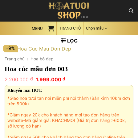
Skip
to
content
TRANG CHỦ
Chọn mẫu
MENU
LỌC
-9%
Trang chủ
/
Hoa bó đẹp
Hoa cúc mẫu đơn 003
Giá
Giá
₫
₫
2.200.000
1.999.000
gốc
hiện
là:
tại
Khuyến mãi HOT:
2.200.000 ₫.
là:
*Giao hoa tươi tận nơi miễn phí nội thành (Bán kính 10km đơn
1.999.000 ₫.
trên 500k)
*Giảm ngay 20k cho khách hàng mới tạo đơn hàng trên
website-Mã giảm giá: KHACHMOI (Giá trị đơn hàng >600k,
số lượng có hạn)
*Giảm ngay 50k cho khách hàng tạo đơn hàng Online trên