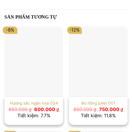
SẢN PHẨM TƯƠNG TỰ
-8%
-12%
Hương sắc ngàn hoa 004
Bó hồng juliet 001
Giá
Giá
Giá
Giá
650.000
600.000
850.000
750.000
₫
₫
₫
₫
gốc
hiện
gốc
hiệ
Tiết kiệm: 7.7%
Tiết kiệm: 11.8%
là:
tại
là:
tại
650.000 ₫.
là:
850.000 ₫.
là:
600.000 ₫.
750