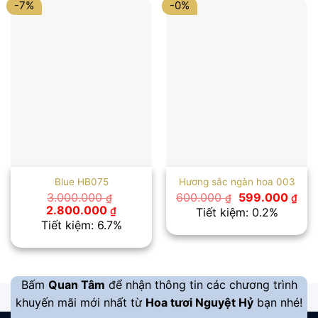
-7%
-0%
Blue HB075
Hương sắc ngàn hoa 003
Giá
Giá
3.000.000
600.000
599.000
₫
₫
₫
gốc
hiệ
Giá
Giá
2.800.000
₫
Tiết kiệm: 0.2%
là:
tại
gốc
hiện
Tiết kiệm: 6.7%
600.000 ₫.
là:
là:
tại
599
3.000.000 ₫.
là:
2.800.000 ₫.
Bấm
Quan Tâm
để nhận thông tin các chương trình
khuyến mãi mới nhất từ
Hoa tươi Nguyệt Hỷ
bạn nhé!