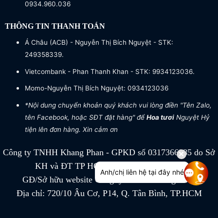
0934.960.036
THÔNG TIN THANH TOÁN
Á Châu (ACB) - Nguyễn Thị Bích Nguyệt - STK:
249358339.
Vietcombank - Phan Thanh Khan - STK: 9934123036.
Momo-Nguyễn Thị Bích Nguyệt: 0934123036
*Nội dung chuyển khoản quý khách vui lòng điền "Tên Zalo,
tên Facebook, hoặc SĐT đặt hàng" để
Hoa tươi
Nguyệt Hỷ
tiện lên đơn hàng. Xin cảm ơn
Công ty TNHH Khang Phan - GPKD số 0317366885 do Sở
KH và ĐT TP HCM cấp ngày 04/07/2022
Anh/chị liên hệ tại đây nhé
GĐ/Sở hữu website Công ty TNHH Khang Phan
Địa chỉ: 720/10 Âu Cơ, P14, Q. Tân Bình, TP.HCM