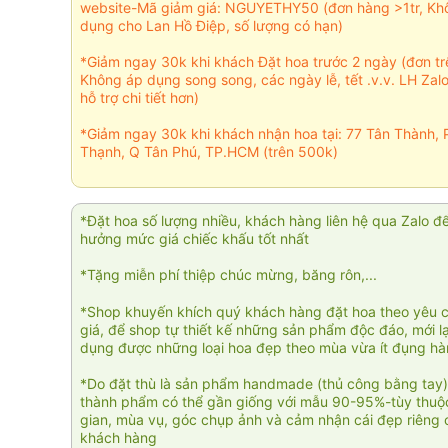
website-Mã giảm giá: NGUYETHY50 (đơn hàng >1tr, Kh
dụng cho Lan Hồ Điệp, số lượng có hạn)
*Giảm ngay 30k khi khách Đặt hoa trước 2 ngày (đơn t
Không áp dụng song song, các ngày lễ, tết .v.v. LH Zal
hỗ trợ chi tiết hơn)
*Giảm ngay 30k khi khách nhận hoa tại: 77 Tân Thành, 
Thạnh, Q Tân Phú, TP.HCM (trên 500k)
*Đặt hoa số lượng nhiều, khách hàng liên hệ qua Zalo đ
hưởng mức giá chiếc khấu tốt nhất
*Tặng miễn phí thiệp chúc mừng, băng rôn,...
*Shop khuyến khích quý khách hàng đặt hoa theo yêu 
giá, để shop tự thiết kế những sản phẩm độc đáo, mới l
dụng được những loại hoa đẹp theo mùa vừa ít đụng h
*Do đặt thù là sản phẩm handmade (thủ công bằng tay)
thành phẩm có thể gần giống với mẫu 90-95%-tùy thuộc
gian, mùa vụ, góc chụp ảnh và cảm nhận cái đẹp riêng 
khách hàng