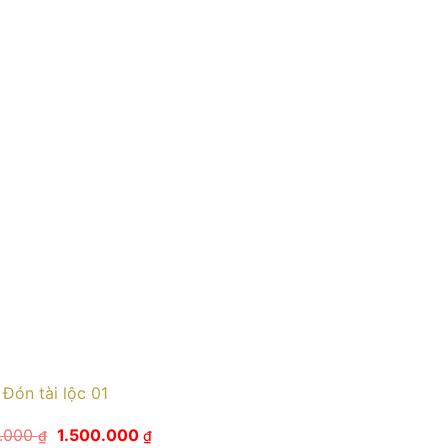
Đón tài lộc 01
Giá
Giá
0.000
1.500.000
₫
₫