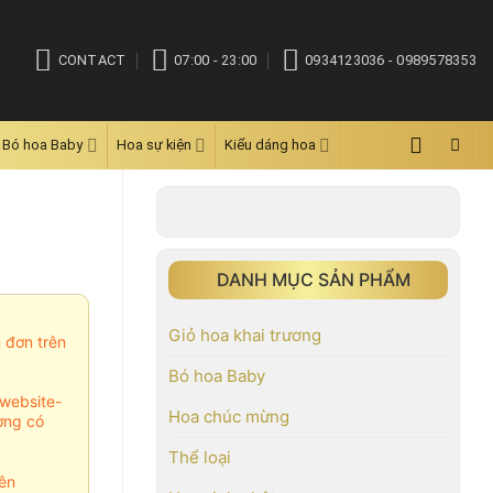
CONTACT
07:00 - 23:00
0934123036 - 0989578353
Bó hoa Baby
Hoa sự kiện
Kiểu dáng hoa
DANH MỤC SẢN PHẨM
Giỏ hoa khai trương
m đơn trên
Bó hoa Baby
website-
Hoa chúc mừng
ợng có
Thể loại
ên