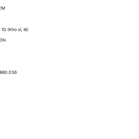
HCM
0 (Kho sỉ, lẻ)
 ĐN
.960.036