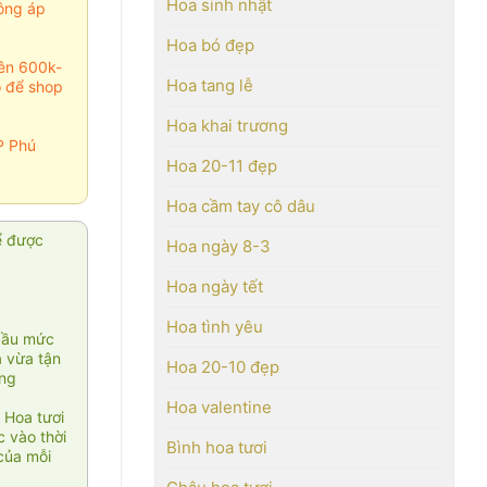
Hoa sinh nhật
ông áp
Hoa bó đẹp
rên 600k-
Hoa tang lễ
o để shop
Hoa khai trương
P Phú
Hoa 20-11 đẹp
Hoa cầm tay cô dâu
ể được
Hoa ngày 8-3
Hoa ngày tết
Hoa tình yêu
cầu mức
ạ vừa tận
Hoa 20-10 đẹp
àng
Hoa valentine
 Hoa tươi
 vào thời
Bình hoa tươi
của mỗi