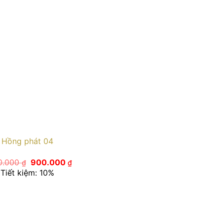
Hồng phát 04
Giá
Giá
0.000
900.000
₫
₫
gốc
hiện
Tiết kiệm: 10%
là:
tại
1.000.000 ₫.
là:
900.000 ₫.