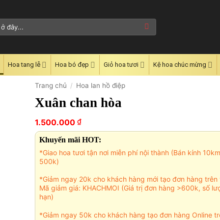
Hoa tang lễ
Hoa bó đẹp
Giỏ hoa tươi
Kệ hoa chúc mừng
Trang chủ
/
Hoa lan hồ điệp
Xuân chan hòa
₫
1.500.000
Khuyến mãi HOT:
*Giao hoa tươi tận nơi miễn phí nội thành (Bán kính 10k
500k)
*Giảm ngay 20k cho khách hàng mới tạo đơn hàng trên 
Mã giảm giá: KHACHMOI (Giá trị đơn hàng >600k, số lư
hạn)
*Giảm ngay 50k cho khách hàng tạo đơn hàng Online tr