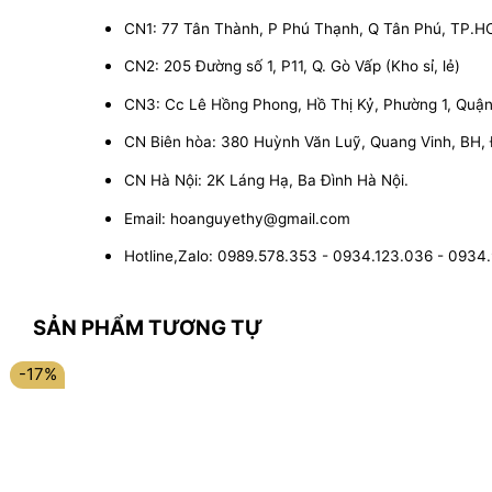
CN1: 77 Tân Thành, P Phú Thạnh, Q Tân Phú, TP.
CN2: 205 Đường số 1, P11, Q. Gò Vấp (Kho sỉ, lẻ)
CN3: Cc Lê Hồng Phong, Hồ Thị Kỷ, Phường 1, Quận 1
CN Biên hòa: 380 Huỳnh Văn Luỹ, Quang Vinh, BH,
CN Hà Nội: 2K Láng Hạ, Ba Đình Hà Nội.
Email: hoanguyethy@gmail.com
Hotline,Zalo: 0989.578.353 - 0934.123.036 - 0934
SẢN PHẨM TƯƠNG TỰ
-17%