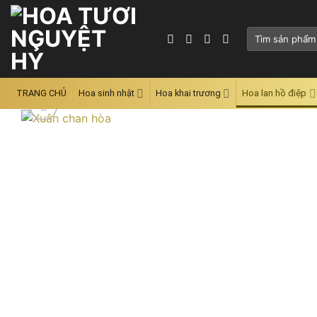
Skip
to
Tìm
content
kiếm:
TRANG CHỦ
Hoa sinh nhật
Hoa khai trương
Hoa lan hồ điệp