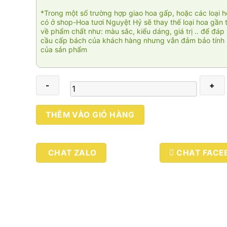
*Trong một số trường hợp giao hoa gấp, hoặc các loại 
có ở shop-Hoa tươi Nguyệt Hỷ sẽ thay thế loại hoa gần 
về phẩm chất như: màu sắc, kiểu dáng, giá trị .. để đáp
cầu cấp bách của khách hàng nhưng vẫn đảm bảo tính 
của sản phẩm
Xuân
THÊM VÀO GIỎ HÀNG
chan
hòa
số
CHAT ZALO
CHAT FACE
lượng