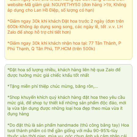
website-Mã giảm giá: NGUYETHY50 (đơn hàng >1tr, Không
áp dụng cho Lan Hồ Điệp, số lượng có hạn)
*Giảm ngay 30k khi khách Đặt hoa trước 2 ngày (đơn trên
600k-Không áp dụng song song, các ngày lễ, tết .v.v. LH
Zalo để shop hỗ trợ chi tiết hơn)
*Giảm ngay 30k khi khách nhận hoa tại: 77 Tân Thành, P
Phú Thạnh, Q Tân Phú, TP.HCM (trên 500k)
*Đặt hoa số lượng nhiều, khách hàng liên hệ qua Zalo để
được hưởng mức giá chiếc khấu tốt nhất
*Tặng miễn phí thiệp chúc mừng, băng rôn,...
*Shop khuyến khích quý khách hàng đặt hoa theo yêu cầu
mức giá, để shop tự thiết kế những sản phẩm độc đáo, mới
lạ vừa tận dụng được những loại hoa đẹp theo mùa vừa ít
đụng hàng
*Do đặt thù là sản phẩm handmade (thủ công bằng tay) Hoa
tươi thành phẩm có thể gần giống với mẫu 90-95%-tùy
thuộc vào thời gian, mùa vụ, góc chụp ảnh và cảm nhận cái