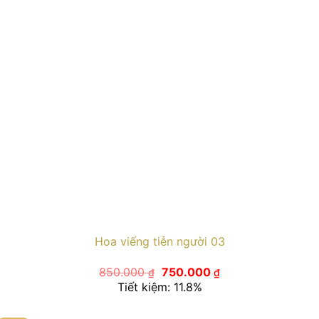
Hoa viếng tiễn người 03
Giá
Giá
850.000
750.000
₫
₫
gốc
hiện
Tiết kiệm: 11.8%
là:
tại
850.000 ₫.
là:
750.000 ₫.