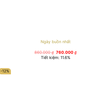
Ngày buồn nhất
Giá
Giá
860.000
760.000
₫
₫
gốc
hiện
Tiết kiệm: 11.6%
là:
tại
860.000 ₫.
là:
760.000 ₫.
-12%