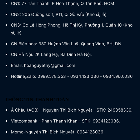
CN1: 77 Tân Thành, P Hòa Thạnh, Q Tân Phú, HCM
CN2: 205 Đường số 1, P11, Q. Gò Vấp (Kho sỉ, lẻ)
CN3: Cc Lê Hồng Phong, Hồ Thị Kỷ, Phường 1, Quận 10 (Kho
sỉ, lẻ)
CN Biên hòa: 380 Huỳnh Văn Luỹ, Quang Vinh, BH, ĐN
CN Hà Nội: 2K Láng Hạ, Ba Đình Hà Nội.
Email: hoanguyethy@gmail.com
Hotline,Zalo: 0989.578.353 - 0934.123.036 - 0934.960.036
THÔNG TIN THANH TOÁN
Á Châu (ACB) - Nguyễn Thị Bích Nguyệt - STK: 249358339.
Vietcombank - Phan Thanh Khan - STK: 9934123036.
Momo-Nguyễn Thị Bích Nguyệt: 0934123036