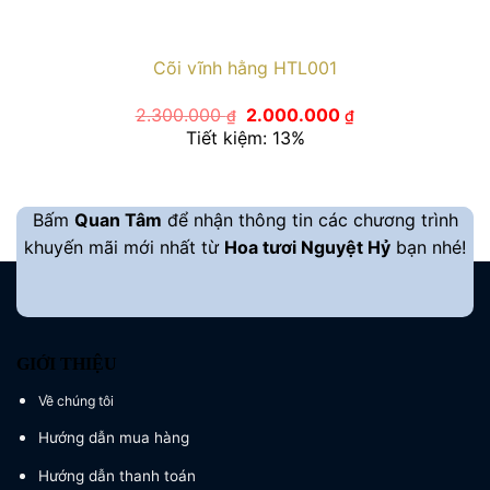
Cõi vĩnh hằng HTL001
Giá
Giá
2.300.000
2.000.000
₫
₫
gốc
hiện
Tiết kiệm: 13%
là:
tại
2.300.000 ₫.
là:
2.000.000 ₫.
Bấm
Quan Tâm
để nhận thông tin các chương trình
khuyến mãi mới nhất từ
Hoa tươi Nguyệt Hỷ
bạn nhé!
GIỚI THIỆU
Về chúng tôi
Hướng dẫn mua hàng
Hướng dẫn thanh toán