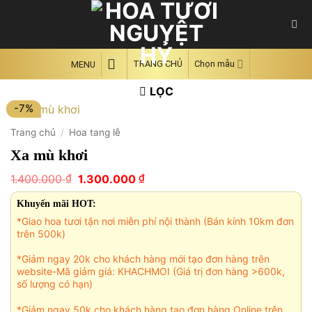
Skip
to
content
TRANG CHỦ
Chọn mẫu
MENU
LỌC
-7%
Trang chủ
/
Hoa tang lễ
Xa mù khơi
Giá
Giá
₫
₫
1.400.000
1.300.000
gốc
hiện
là:
tại
Khuyến mãi HOT:
1.400.000 ₫.
là:
*Giao hoa tươi tận nơi miễn phí nội thành (Bán kính 10km đơn
1.300.000 ₫.
trên 500k)
*Giảm ngay 20k cho khách hàng mới tạo đơn hàng trên
website-Mã giảm giá: KHACHMOI (Giá trị đơn hàng >600k,
số lượng có hạn)
*Giảm ngay 50k cho khách hàng tạo đơn hàng Online trên