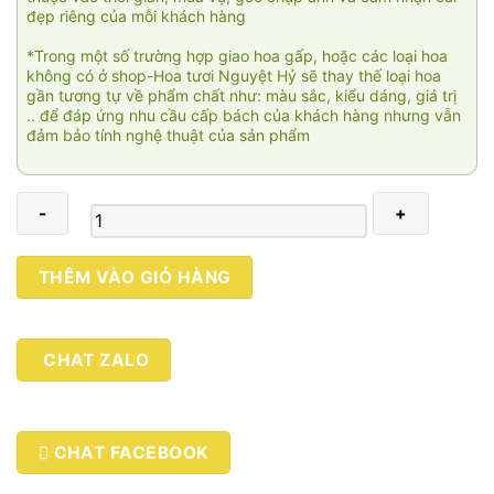
đẹp riêng của mỗi khách hàng
*Trong một số trường hợp giao hoa gấp, hoặc các loại hoa
không có ở shop-Hoa tươi Nguyệt Hỷ sẽ thay thế loại hoa
gần tương tự về phẩm chất như: màu sắc, kiểu dáng, giá trị
.. để đáp ứng nhu cầu cấp bách của khách hàng nhưng vẫn
đảm bảo tính nghệ thuật của sản phẩm
Xa
THÊM VÀO GIỎ HÀNG
mù
khơi
số
CHAT ZALO
lượng
CHAT FACEBOOK