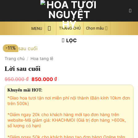
Skip
to
content
TRANG CHỦ
Chọn mẫu
MENU
LỌC
-11%
Trang chủ
/
Hoa tang lễ
Lời sau cuối
Giá
Giá
₫
₫
950.000
850.000
gốc
hiện
là:
tại
Khuyến mãi HOT:
950.000 ₫.
là:
*Giao hoa tươi tận nơi miễn phí nội thành (Bán kính 10km đơn
850.000 ₫.
trên 500k)
*Giảm ngay 20k cho khách hàng mới tạo đơn hàng trên
website-Mã giảm giá: KHACHMOI (Giá trị đơn hàng >600k,
số lượng có hạn)
*Giảm ngay 50k cho khách hàng tạo đơn hàng Online trên