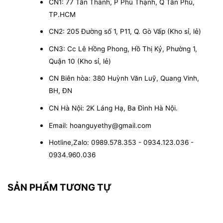
CN1: 77 Tân Thành, P Phú Thạnh, Q Tân Phú,
TP.HCM
CN2: 205 Đường số 1, P11, Q. Gò Vấp (Kho sỉ, lẻ)
CN3: Cc Lê Hồng Phong, Hồ Thị Kỷ, Phường 1,
Quận 10 (Kho sỉ, lẻ)
CN Biên hòa: 380 Huỳnh Văn Luỹ, Quang Vinh,
BH, ĐN
CN Hà Nội: 2K Láng Hạ, Ba Đình Hà Nội.
Email: hoanguyethy@gmail.com
Hotline,Zalo: 0989.578.353 - 0934.123.036 -
0934.960.036
SẢN PHẨM TƯƠNG TỰ