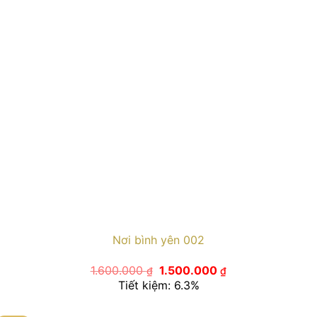
Nơi bình yên 002
Giá
Giá
1.600.000
1.500.000
₫
₫
gốc
hiện
Tiết kiệm: 6.3%
là:
tại
1.600.000 ₫.
là:
1.500.000 ₫.