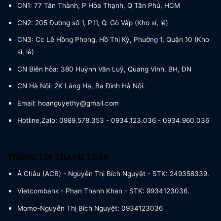
CN1: 77 Tân Thành, P Hòa Thạnh, Q Tân Phú, HCM
CN2: 205 Đường số 1, P11, Q. Gò Vấp (Kho sỉ, lẻ)
CN3: Cc Lê Hồng Phong, Hồ Thị Kỷ, Phường 1, Quận 10 (Kho
sỉ, lẻ)
CN Biên hòa: 380 Huỳnh Văn Luỹ, Quang Vinh, BH, ĐN
CN Hà Nội: 2K Láng Hạ, Ba Đình Hà Nội.
Email: hoanguyethy@gmail.com
Hotline,Zalo: 0989.578.353 - 0934.123.036 - 0934.960.036
THÔNG TIN THANH TOÁN
Á Châu (ACB) - Nguyễn Thị Bích Nguyệt - STK: 249358339.
Vietcombank - Phan Thanh Khan - STK: 9934123036.
Momo-Nguyễn Thị Bích Nguyệt: 0934123036