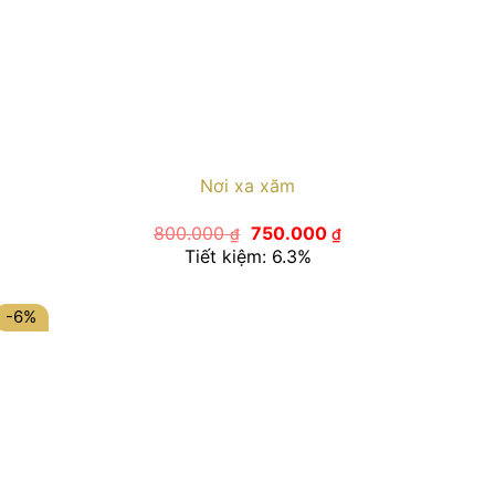
Nơi xa xăm
Giá
Giá
800.000
750.000
₫
₫
gốc
hiện
Tiết kiệm: 6.3%
là:
tại
800.000 ₫.
là:
750.000 ₫.
-6%