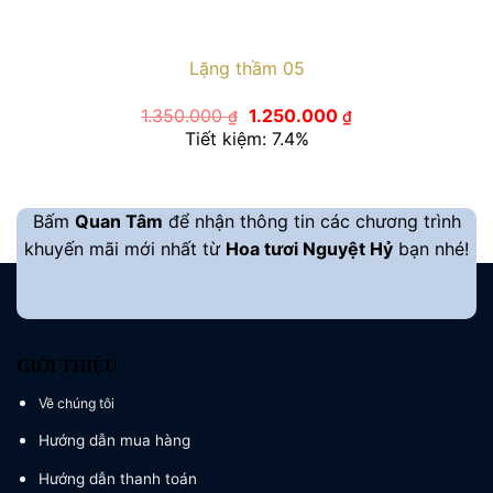
Lặng thầm 05
Giá
Giá
1.350.000
1.250.000
₫
₫
gốc
hiện
Tiết kiệm: 7.4%
là:
tại
1.350.000 ₫.
là:
1.250.000 ₫.
Bấm
Quan Tâm
để nhận thông tin các chương trình
khuyến mãi mới nhất từ
Hoa tươi Nguyệt Hỷ
bạn nhé!
GIỚI THIỆU
Về chúng tôi
Hướng dẫn mua hàng
Hướng dẫn thanh toán