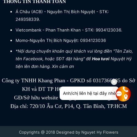
THÔNG TIN THANH TOÁN
Á Châu (ACB) - Nguyễn Thị Bích Nguyệt - STK:
249358339.
Vietcombank - Phan Thanh Khan - STK: 9934123036.
Momo-Nguyễn Thị Bích Nguyệt: 0934123036
*Nội dung chuyển khoản quý khách vui lòng điền "Tên Zalo,
tên Facebook, hoặc SĐT đặt hàng" để
Hoa tươi
Nguyệt Hỷ
tiện lên đơn hàng. Xin cảm ơn
Công ty TNHH Khang Phan - GPKD số 0317366885 do Sở
KH và ĐT TP HCM cấp ngày 04/07/2022
Anh/chị liên hệ tại đây nhé
GĐ/Sở hữu website Công ty TNHH Khang Phan
Địa chỉ: 720/10 Âu Cơ, P14, Q. Tân Bình, TP.HCM
Copyrights @ 2018 Designed by Nguyet Hy Flowers