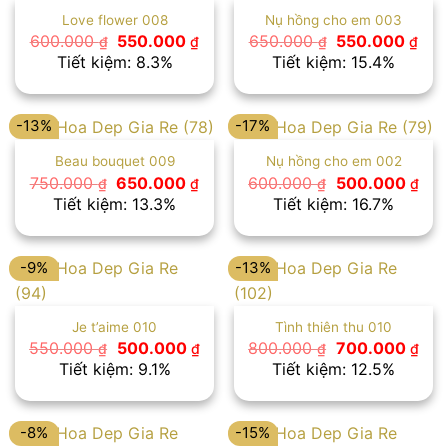
Love flower 008
Nụ hồng cho em 003
Giá
Giá
Giá
Giá
600.000
550.000
650.000
550.000
₫
₫
₫
₫
gốc
hiện
gốc
hiệ
Tiết kiệm: 8.3%
Tiết kiệm: 15.4%
là:
tại
là:
tại
600.000 ₫.
là:
650.000 ₫.
là:
550.000 ₫.
550
-13%
-17%
Beau bouquet 009
Nụ hồng cho em 002
Giá
Giá
Giá
Giá
750.000
650.000
600.000
500.000
₫
₫
₫
₫
gốc
hiện
gốc
hiệ
Tiết kiệm: 13.3%
Tiết kiệm: 16.7%
là:
tại
là:
tại
750.000 ₫.
là:
600.000 ₫.
là:
650.000 ₫.
500
-9%
-13%
Je t’aime 010
Tình thiên thu 010
Giá
Giá
Giá
Giá
550.000
500.000
800.000
700.000
₫
₫
₫
₫
gốc
hiện
gốc
hiệ
Tiết kiệm: 9.1%
Tiết kiệm: 12.5%
là:
tại
là:
tại
550.000 ₫.
là:
800.000 ₫.
là:
500.000 ₫.
700
-8%
-15%