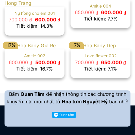
Amitié 004
Giá
Giá
650.000
600.000
₫
₫
Nụ hồng cho em 001
gốc
hiệ
Tiết kiệm: 7.7%
Giá
Giá
700.000
600.000
₫
₫
là:
tại
gốc
hiện
Tiết kiệm: 14.3%
650.000 ₫.
là:
là:
tại
600
700.000 ₫.
là:
600.000 ₫.
-17%
-7%
Amitié 002
Love flower 002
Giá
Giá
Giá
Giá
600.000
500.000
700.000
650.000
₫
₫
₫
₫
gốc
hiện
gốc
hiệ
Tiết kiệm: 16.7%
Tiết kiệm: 7.1%
là:
tại
là:
tại
600.000 ₫.
là:
700.000 ₫.
là:
500.000 ₫.
650
Bấm
Quan Tâm
để nhận thông tin các chương trình
khuyến mãi mới nhất từ
Hoa tươi Nguyệt Hỷ
bạn nhé!