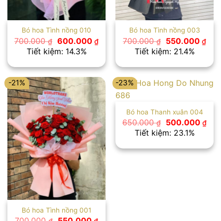
Bó hoa Tình nồng 010
Bó hoa Tình nồng 003
Giá
Giá
Giá
Giá
700.000
600.000
700.000
550.000
₫
₫
₫
₫
gốc
hiện
gốc
hiện
Tiết kiệm: 14.3%
Tiết kiệm: 21.4%
là:
tại
là:
tại
700.000 ₫.
là:
700.000 ₫.
là:
600.000 ₫.
550
-21%
-23%
Bó hoa Thanh xuân 004
Giá
Giá
650.000
500.000
₫
₫
gốc
hiệ
Tiết kiệm: 23.1%
là:
tại
650.000 ₫.
là:
500
Bó hoa Tình nồng 001
Giá
Giá
700.000
550.000
₫
₫