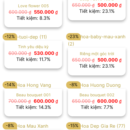
Giá
Giá
650.000
500.000
₫
₫
Love flower 005
gốc
hiệ
Tiết kiệm: 23.1%
Giá
Giá
600.000
550.000
₫
₫
là:
tại
gốc
hiện
Tiết kiệm: 8.3%
650.000 ₫.
là:
là:
tại
500
600.000 ₫.
là:
550.000 ₫.
-12%
-23%
Tình yêu diệu kỳ
Giá
Giá
600.000
530.000
₫
₫
Riêng một góc trời
gốc
hiện
Tiết kiệm: 11.7%
Giá
Giá
650.000
500.000
₫
₫
là:
tại
gốc
hiệ
Tiết kiệm: 23.1%
600.000 ₫.
là:
là:
tại
530.000 ₫.
650.000 ₫.
là:
500
-14%
-8%
Beau bouquet 001
Beau bouquet 002
Giá
Giá
Giá
Giá
700.000
600.000
650.000
600.000
₫
₫
₫
₫
gốc
hiện
gốc
hiệ
Tiết kiệm: 14.3%
Tiết kiệm: 7.7%
là:
tại
là:
tại
700.000 ₫.
là:
650.000 ₫.
là:
600.000 ₫.
600
-8%
-15%