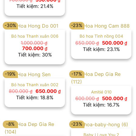
gốc
hiện
Tiết kiệm: 21.4%
là:
tại
700.000 ₫.
là:
550.000 ₫.
-30%
-23%
Bó hoa Thanh xuân 006
Bó hoa Tình nồng 004
Giá
Giá
1.000.000
650.000
500.000
₫
₫
₫
gốc
hiệ
Giá
Giá
700.000
₫
Tiết kiệm: 23.1%
là:
tại
gốc
hiện
Tiết kiệm: 30%
650.000 ₫.
là:
là:
tại
500
1.000.000 ₫.
là:
700.000 ₫.
-19%
-17%
Bó hoa Thanh xuân 002
Giá
Giá
800.000
650.000
₫
₫
Amitié 010
gốc
hiện
Tiết kiệm: 18.8%
Giá
Giá
600.000
500.000
₫
₫
là:
tại
gốc
hiệ
Tiết kiệm: 16.7%
800.000 ₫.
là:
là:
tại
650.000 ₫.
600.000 ₫.
là:
500
-8%
-23%
Baby I Love You 2