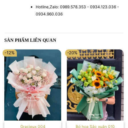
Hotline,Zalo: 0989.578.353 - 0934.123.036 -
0934.960.036
SẢN PHẨM LIÊN QUAN
-12%
-20%
Gracieux 004
Bó hoa Sắc xuân 010