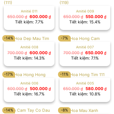
Amitié 011
Amitié 009
Giá
Giá
Giá
Giá
650.000
600.000
650.000
550.000
₫
₫
₫
₫
gốc
hiện
gốc
hiệ
Tiết kiệm: 7.7%
Tiết kiệm: 15.4%
là:
tại
là:
tại
650.000 ₫.
là:
650.000 ₫.
là:
600.000 ₫.
550
-14%
-7%
Amitié 008
Amitié 007
Giá
Giá
Giá
Giá
700.000
600.000
700.000
650.000
₫
₫
₫
₫
gốc
hiện
gốc
hiệ
Tiết kiệm: 14.3%
Tiết kiệm: 7.1%
là:
tại
là:
tại
700.000 ₫.
là:
700.000 ₫.
là:
600.000 ₫.
650
-17%
-11%
Amitié 006
Amitié 005
Giá
Giá
Giá
Giá
600.000
500.000
650.000
580.000
₫
₫
₫
₫
gốc
hiện
gốc
hiệ
Tiết kiệm: 16.7%
Tiết kiệm: 10.8%
là:
tại
là:
tại
600.000 ₫.
là:
650.000 ₫.
là:
500.000 ₫.
580
-14%
-8%