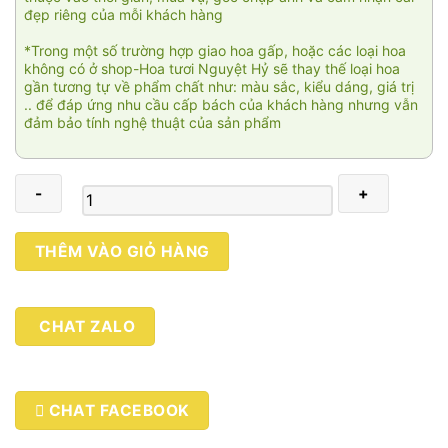
đẹp riêng của mỗi khách hàng
*Trong một số trường hợp giao hoa gấp, hoặc các loại hoa
không có ở shop-Hoa tươi Nguyệt Hỷ sẽ thay thế loại hoa
gần tương tự về phẩm chất như: màu sắc, kiểu dáng, giá trị
.. để đáp ứng nhu cầu cấp bách của khách hàng nhưng vẫn
đảm bảo tính nghệ thuật của sản phẩm
Vươn
THÊM VÀO GIỎ HÀNG
tới
thành
công
CHAT ZALO
3
số
lượng
CHAT FACEBOOK