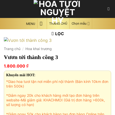
Skip
to
content
TRANG CHỦ
Chọn mẫu
MENU
LỌC
Trang chủ
/
Hoa khai trương
Vươn tới thành công 3
₫
1.800.000
Khuyến mãi HOT:
*Giao hoa tươi tận nơi miễn phí nội thành (Bán kính 10km đơn
trên 500k)
*Giảm ngay 20k cho khách hàng mới tạo đơn hàng trên
website-Mã giảm giá: KHACHMOI (Giá trị đơn hàng >600k,
số lượng có hạn)
*Giảm ngay 50k cho khách hàng tạo đơn hàng Online trên