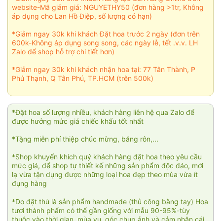
website-Mã giảm giá: NGUYETHY50 (đơn hàng >1tr, Không
áp dụng cho Lan Hồ Điệp, số lượng có hạn)
*Giảm ngay 30k khi khách Đặt hoa trước 2 ngày (đơn trên
600k-Không áp dụng song song, các ngày lễ, tết .v.v. LH
Zalo để shop hỗ trợ chi tiết hơn)
*Giảm ngay 30k khi khách nhận hoa tại: 77 Tân Thành, P
Phú Thạnh, Q Tân Phú, TP.HCM (trên 500k)
*Đặt hoa số lượng nhiều, khách hàng liên hệ qua Zalo để
được hưởng mức giá chiếc khấu tốt nhất
*Tặng miễn phí thiệp chúc mừng, băng rôn,...
*Shop khuyến khích quý khách hàng đặt hoa theo yêu cầu
mức giá, để shop tự thiết kế những sản phẩm độc đáo, mới
lạ vừa tận dụng được những loại hoa đẹp theo mùa vừa ít
đụng hàng
*Do đặt thù là sản phẩm handmade (thủ công bằng tay) Hoa
tươi thành phẩm có thể gần giống với mẫu 90-95%-tùy
thuộc vào thời gian, mùa vụ, góc chụp ảnh và cảm nhận cái