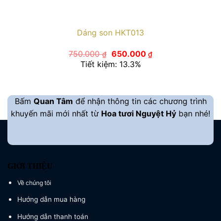
Dáng son HKT013
Giá
Giá
750.000
650.000
₫
₫
gốc
hiện
Tiết kiệm: 13.3%
là:
tại
750.000 ₫.
là:
650.000 ₫.
Bấm
Quan Tâm
để nhận thông tin các chương trình
khuyến mãi mới nhất từ
Hoa tươi Nguyệt Hỷ
bạn nhé!
GIỚI THIỆU
Về chúng tôi
Hướng dẫn mua hàng
Hướng dẫn thanh toán