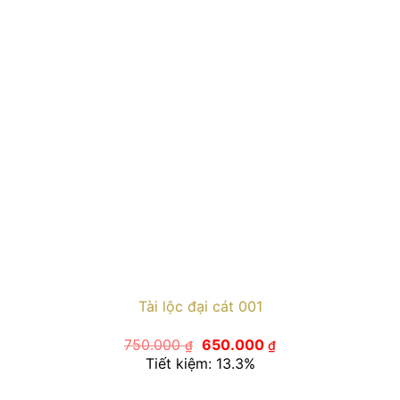
Tài lộc đại cát 001
Giá
Giá
750.000
650.000
₫
₫
gốc
hiện
Tiết kiệm: 13.3%
là:
tại
750.000 ₫.
là: