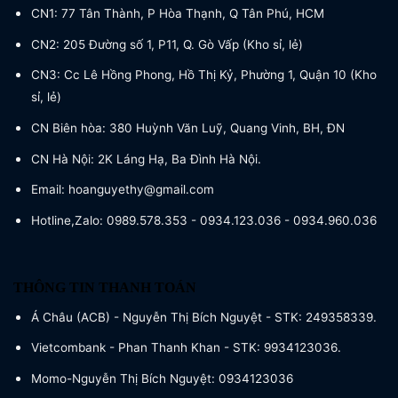
CN1: 77 Tân Thành, P Hòa Thạnh, Q Tân Phú, HCM
CN2: 205 Đường số 1, P11, Q. Gò Vấp (Kho sỉ, lẻ)
CN3: Cc Lê Hồng Phong, Hồ Thị Kỷ, Phường 1, Quận 10 (Kho
sỉ, lẻ)
CN Biên hòa: 380 Huỳnh Văn Luỹ, Quang Vinh, BH, ĐN
CN Hà Nội: 2K Láng Hạ, Ba Đình Hà Nội.
Email: hoanguyethy@gmail.com
Hotline,Zalo: 0989.578.353 - 0934.123.036 - 0934.960.036
THÔNG TIN THANH TOÁN
Á Châu (ACB) - Nguyễn Thị Bích Nguyệt - STK: 249358339.
Vietcombank - Phan Thanh Khan - STK: 9934123036.
Momo-Nguyễn Thị Bích Nguyệt: 0934123036