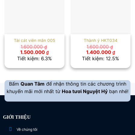
Tài cát viên mãn 005
Thành ý HKT034
1.600.000
1.600.000
₫
₫
Giá
Giá
Giá
Giá
1.500.000
1.400.000
₫
₫
gốc
hiện
gốc
hiện
Tiết kiệm: 6.3%
Tiết kiệm: 12.5%
là:
tại
là:
tại
1.600.000 ₫.
là:
1.600.000 ₫.
là:
1.500.000 ₫.
1.400.00
Bấm
Quan Tâm
để nhận thông tin các chương trình
khuyến mãi mới nhất từ
Hoa tươi Nguyệt Hỷ
bạn nhé!
GIỚI THIỆU
Về chúng tôi