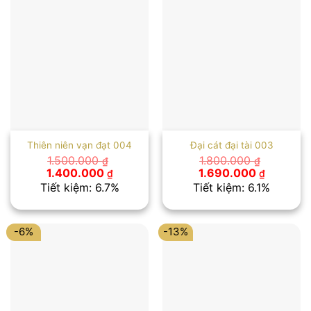
Thiên niên vạn đạt 004
Đại cát đại tài 003
1.500.000
1.800.000
₫
₫
Giá
Giá
Giá
Giá
1.400.000
1.690.000
₫
₫
gốc
hiện
gốc
hiện
Tiết kiệm: 6.7%
Tiết kiệm: 6.1%
là:
tại
là:
tại
1.500.000 ₫.
là:
1.800.000 ₫.
là:
1.400.000 ₫.
1.690.00
-6%
-13%