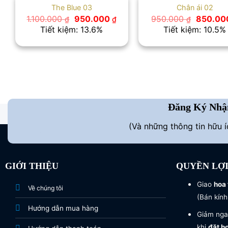
The Blue 03
Chân ái 02
Giá
Giá
Giá
1.100.000
950.000
950.000
850.0
₫
₫
₫
gốc
hiện
gốc
Tiết kiệm: 13.6%
Tiết kiệm: 10.5%
là:
tại
là:
1.100.000 ₫.
là:
950.000
950.000 ₫.
Đăng Ký Nhậ
(Và những thông tin hữu 
GIỚI THIỆU
QUYỀN LỢ
Giao
hoa 
Về chúng tôi
(Bán kính
Hướng dẫn mua hàng
Giảm nga
khi
đặt h