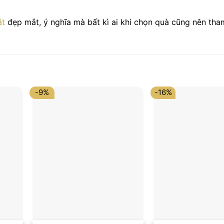
ật
đẹp mắt, ý nghĩa mà bất kì ai khi chọn quà cũng nên tha
-9%
-16%