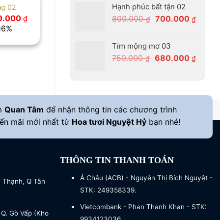
Hạnh phúc bất tận 02
ng 02
800.000 ₫.
là:
Giá
0.000
Giá
Giá
800.000
700.000
₫
₫
₫
680.0
hiện
 16%
gốc
hiện
tại
là:
tại
.000 ₫.
là:
Tím mộng mơ 03
630.000 ₫.
800.000 ₫.
là:
Giá
Giá
750.000
680.000
₫
₫
700.00
gốc
hiện
là:
tại
750.000 ₫.
là:
680.00
m
Quan Tâm
để nhận thông tin các chương trình
ến mãi mới nhất từ
Hoa tươi Nguyệt Hỷ
bạn nhé!
THÔNG TIN THANH TOÁN
Á Châu (ACB) - Nguyễn Thị Bích Nguyệt -
a Thạnh, Q Tân
STK: 249358339.
Vietcombank - Phan Thanh Khan - STK:
 Q. Gò Vấp (Kho
9934123036.