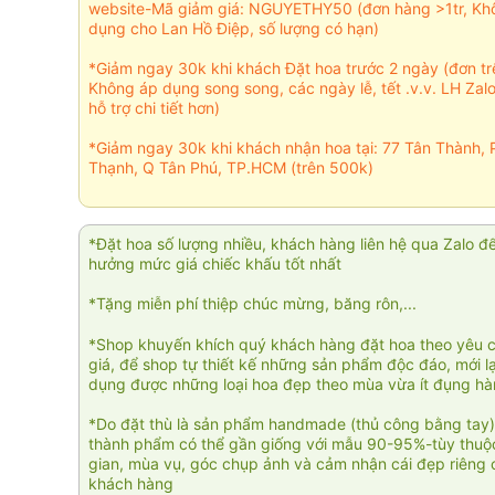
website-Mã giảm giá: NGUYETHY50 (đơn hàng >1tr, Kh
dụng cho Lan Hồ Điệp, số lượng có hạn)
*Giảm ngay 30k khi khách Đặt hoa trước 2 ngày (đơn t
Không áp dụng song song, các ngày lễ, tết .v.v. LH Zal
hỗ trợ chi tiết hơn)
*Giảm ngay 30k khi khách nhận hoa tại: 77 Tân Thành, 
Thạnh, Q Tân Phú, TP.HCM (trên 500k)
*Đặt hoa số lượng nhiều, khách hàng liên hệ qua Zalo đ
hưởng mức giá chiếc khấu tốt nhất
*Tặng miễn phí thiệp chúc mừng, băng rôn,...
*Shop khuyến khích quý khách hàng đặt hoa theo yêu 
giá, để shop tự thiết kế những sản phẩm độc đáo, mới l
dụng được những loại hoa đẹp theo mùa vừa ít đụng h
*Do đặt thù là sản phẩm handmade (thủ công bằng tay)
thành phẩm có thể gần giống với mẫu 90-95%-tùy thuộc
gian, mùa vụ, góc chụp ảnh và cảm nhận cái đẹp riêng 
khách hàng