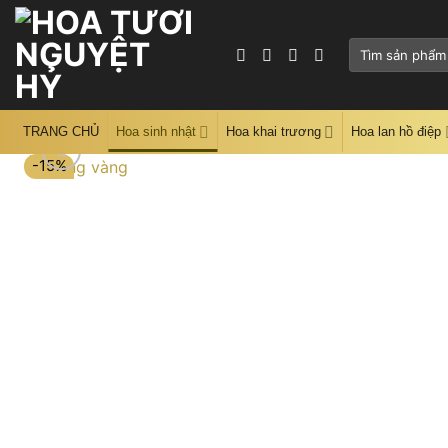
Skip
to
Tìm
content
kiếm:
TRANG CHỦ
Hoa sinh nhật
Hoa khai trương
Hoa lan hồ điệp
-15%