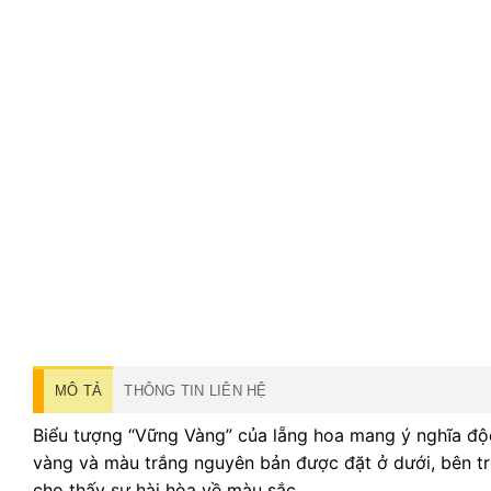
MÔ TẢ
THÔNG TIN LIÊN HỆ
Biểu tượng “Vững Vàng” của lẵng hoa mang ý nghĩa độc
vàng và màu trắng nguyên bản được đặt ở dưới, bên tr
cho thấy sự hài hòa về màu sắc.