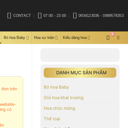
CONTACT
07:00 - 23:00
0934123036 - 0989578353
Bó hoa Baby
Hoa sự kiện
Kiểu dáng hoa
DANH MỤC SẢN PHẨM
Bó hoa Baby
m đơn trên
Giỏ hoa khai trương
website-
Hoa chúc mừng
ợng có
Thể loại
ên