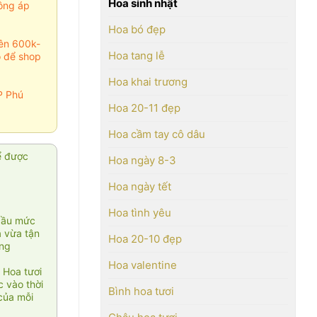
Hoa sinh nhật
ông áp
Hoa bó đẹp
rên 600k-
Hoa tang lễ
o để shop
Hoa khai trương
P Phú
Hoa 20-11 đẹp
Hoa cầm tay cô dâu
ể được
Hoa ngày 8-3
Hoa ngày tết
Hoa tình yêu
cầu mức
ạ vừa tận
Hoa 20-10 đẹp
àng
Hoa valentine
 Hoa tươi
 vào thời
Bình hoa tươi
của mỗi