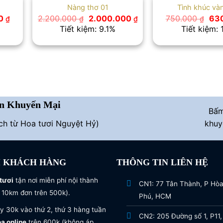
Nàng thơ 01
Tình khúc và
Giá
Giá
Giá
Giá
00
2.200.000
2.000.000
750.000
63
₫
₫
₫
₫
hiện
gốc
hiện
gốc
Tiết kiệm: 9.1%
Tiết kiệm:
tại
là:
tại
là:
 ₫.
là:
2.200.000 ₫.
là:
750
850.000 ₫.
2.000.000 ₫.
n Khuyến Mại
Bấ
ích từ Hoa tươi Nguyệt Hỷ)
khuy
I KHÁCH HÀNG
THÔNG TIN LIÊN HỆ
tươi
tận nơi miễn phí nội thành
CN1: 77 Tân Thành, P Hò
 10km đơn trên 500k).
Phú, HCM
y 30k vào thứ 2, thứ 3 hàng tuần
CN2: 205 Đường số 1, P11,
oa online
trên 600k (không áp