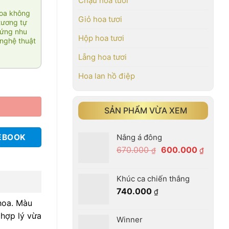
Chậu hoa tươi
hoa không
Giỏ hoa tươi
tương tự
 ứng nhu
Hộp hoa tươi
nghệ thuật
Lẵng hoa tươi
Hoa lan hồ điệp
SẢN PHẨM VỪA XEM
Nắng á đông
EBOOK
Giá
Giá
670.000
600.000
₫
₫
gốc
hiện
là:
tại
Khúc ca chiến thắng
670.000 ₫.
là:
740.000
₫
600.00
hoa. Màu
 hợp lý vừa
Winner