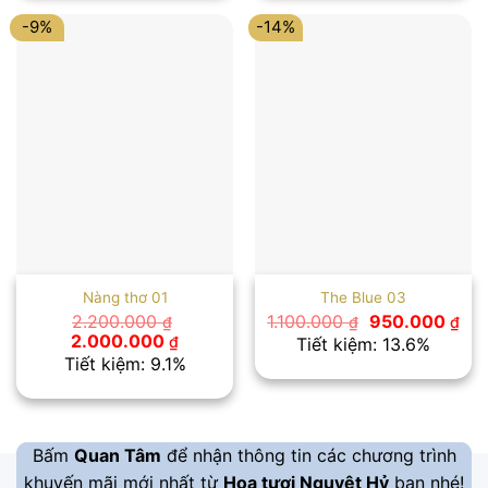
900.000 ₫.
1.100.000
-9%
-14%
Nàng thơ 01
The Blue 03
Giá
Giá
2.200.000
1.100.000
950.000
₫
₫
₫
gốc
hiệ
Giá
Giá
2.000.000
₫
Tiết kiệm: 13.6%
là:
tại
gốc
hiện
Tiết kiệm: 9.1%
1.100.000 ₫.
là:
là:
tại
950
2.200.000 ₫.
là:
2.000.000 ₫.
Bấm
Quan Tâm
để nhận thông tin các chương trình
khuyến mãi mới nhất từ
Hoa tươi Nguyệt Hỷ
bạn nhé!