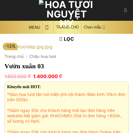
Skip
to
content
TRANG CHỦ
Chọn mẫu
MENU
LỌC
-13%
Trang chủ
/
Chậu hoa tươi
Vườn xuân 03
Giá
Giá
₫
₫
1.600.000
1.400.000
gốc
hiện
là:
tại
Khuyến mãi HOT:
1.600.000 ₫.
là:
*Giao hoa tươi tận nơi miễn phí nội thành (Bán kính 10km đơn
1.400.000 ₫.
trên 500k)
*Giảm ngay 20k cho khách hàng mới tạo đơn hàng trên
website-Mã giảm giá: KHACHMOI (Giá trị đơn hàng >600k,
số lượng có hạn)
*Giảm ngay 50k cho khách hàng tạo đơn hàng Online trên