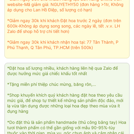
website-Mã giảm giá: NGUYETHY50 (đơn hàng >1tr, Không
áp dụng cho Lan Hồ Điệp, số lượng có hạn)
*Giảm ngay 30k khi khách Đặt hoa trước 2 ngày (đơn trên
600k-Không áp dụng song song, các ngày lễ, tết .v.v. LH
Zalo để shop hỗ trợ chi tiết hơn)
*Giảm ngay 30k khi khách nhận hoa tại: 77 Tân Thành, P
Phú Thạnh, Q Tân Phú, TP.HCM (trên 500k)
*Đặt hoa số lượng nhiều, khách hàng liên hệ qua Zalo để
được hưởng mức giá chiếc khấu tốt nhất
*Tặng miễn phí thiệp chúc mừng, băng rôn,...
*Shop khuyến khích quý khách hàng đặt hoa theo yêu cầu
mức giá, để shop tự thiết kế những sản phẩm độc đáo, mới
lạ vừa tận dụng được những loại hoa đẹp theo mùa vừa ít
đụng hàng
*Do đặt thù là sản phẩm handmade (thủ công bằng tay) Hoa
tươi thành phẩm có thể gần giống với mẫu 90-95%-tùy
thuộc vào thời gian, mùa vụ, góc chụp ảnh và cảm nhận cái