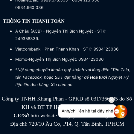
Hotline,Zalo: 0989.578.353 - 0934.123.036 -
0934.960.036
THÔNG TIN THANH TOÁN
Á Châu (ACB) - Nguyễn Thị Bích Nguyệt - STK:
249358339.
Vietcombank - Phan Thanh Khan - STK: 9934123036.
Momo-Nguyễn Thị Bích Nguyệt: 0934123036
*Nội dung chuyển khoản quý khách vui lòng điền "Tên Zalo,
tên Facebook, hoặc SĐT đặt hàng" để
Hoa tươi
Nguyệt Hỷ
tiện lên đơn hàng. Xin cảm ơn
Công ty TNHH Khang Phan - GPKD số 0317366885 do Sở
KH và ĐT TP HCM cấp ngày 04/07/2022
Anh/chị liên hệ tại đây nhé
GĐ/Sở hữu website Công ty TNHH Khang Phan
Địa chỉ: 720/10 Âu Cơ, P14, Q. Tân Bình, TP.HCM