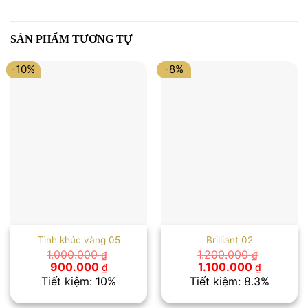
SẢN PHẨM TƯƠNG TỰ
-10%
-8%
Tình khúc vàng 05
Brilliant 02
1.000.000
1.200.000
₫
₫
Giá
Giá
Giá
Giá
900.000
1.100.000
₫
₫
gốc
hiện
gốc
hiện
Tiết kiệm: 10%
Tiết kiệm: 8.3%
là:
tại
là:
tại
1.000.000 ₫.
là:
1.200.000 ₫.
là: