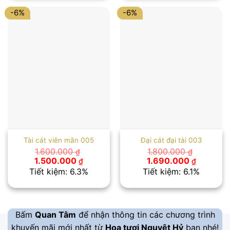
1.750.000 ₫.
1.100.000
-6%
-6%
Tài cát viên mãn 005
Đại cát đại tài 003
1.600.000
1.800.000
₫
₫
Giá
Giá
Giá
Giá
1.500.000
1.690.000
₫
₫
gốc
hiện
gốc
hiện
Tiết kiệm: 6.3%
Tiết kiệm: 6.1%
là:
tại
là:
tại
1.600.000 ₫.
là:
1.800.000 ₫.
là:
1.500.000 ₫.
1.690.00
Bấm
Quan Tâm
để nhận thông tin các chương trình
khuyến mãi mới nhất từ
Hoa tươi Nguyệt Hỷ
bạn nhé!