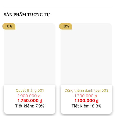
SẢN PHẨM TƯƠNG TỰ
-8%
-8%
Quyết thắng 001
Công thành danh toại 003
1.900.000
1.200.000
₫
₫
Giá
Giá
Giá
Giá
1.750.000
1.100.000
₫
₫
gốc
hiện
gốc
hiện
Tiết kiệm: 7.9%
Tiết kiệm: 8.3%
là:
tại
là:
tại
1.900.000 ₫.
là:
1.200.000 ₫.
là: