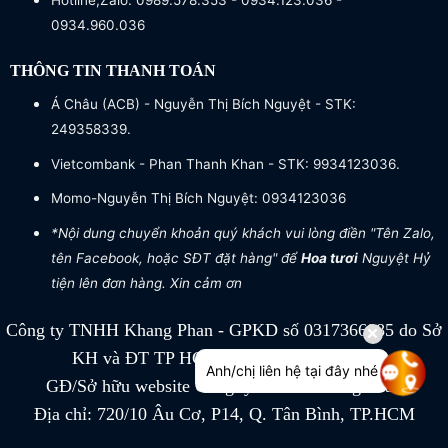
Hotline,Zalo: 0989.578.353 - 0934.123.036 -
0934.960.036
THÔNG TIN THANH TOÁN
Á Châu (ACB) - Nguyễn Thị Bích Nguyệt - STK:
249358339.
Vietcombank - Phan Thanh Khan - STK: 9934123036.
Momo-Nguyễn Thị Bích Nguyệt: 0934123036
*Nội dung chuyển khoản quý khách vui lòng điền "Tên Zalo,
tên Facebook, hoặc SĐT đặt hàng" để
Hoa tươi
Nguyệt Hỷ
tiện lên đơn hàng. Xin cảm ơn
Công ty TNHH Khang Phan - GPKD số 0317366885 do Sở
KH và ĐT TP HCM cấp ngày 04/07/2022
Anh/chị liên hệ tại đây nhé
GĐ/Sở hữu website Công ty TNHH Khang Phan
Địa chỉ: 720/10 Âu Cơ, P14, Q. Tân Bình, TP.HCM