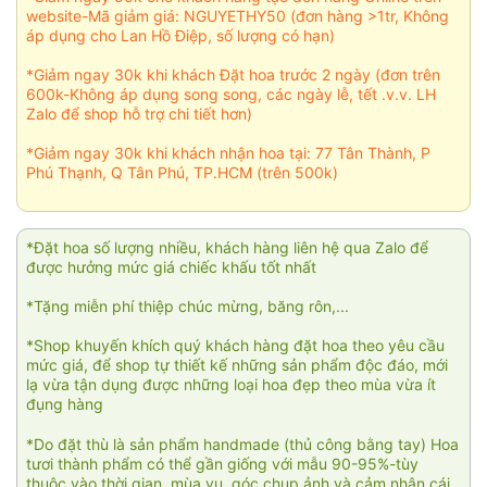
website-Mã giảm giá: NGUYETHY50 (đơn hàng >1tr, Không
áp dụng cho Lan Hồ Điệp, số lượng có hạn)
*Giảm ngay 30k khi khách Đặt hoa trước 2 ngày (đơn trên
600k-Không áp dụng song song, các ngày lễ, tết .v.v. LH
Zalo để shop hỗ trợ chi tiết hơn)
*Giảm ngay 30k khi khách nhận hoa tại: 77 Tân Thành, P
Phú Thạnh, Q Tân Phú, TP.HCM (trên 500k)
*Đặt hoa số lượng nhiều, khách hàng liên hệ qua Zalo để
được hưởng mức giá chiếc khấu tốt nhất
*Tặng miễn phí thiệp chúc mừng, băng rôn,...
*Shop khuyến khích quý khách hàng đặt hoa theo yêu cầu
mức giá, để shop tự thiết kế những sản phẩm độc đáo, mới
lạ vừa tận dụng được những loại hoa đẹp theo mùa vừa ít
đụng hàng
*Do đặt thù là sản phẩm handmade (thủ công bằng tay) Hoa
tươi thành phẩm có thể gần giống với mẫu 90-95%-tùy
thuộc vào thời gian, mùa vụ, góc chụp ảnh và cảm nhận cái