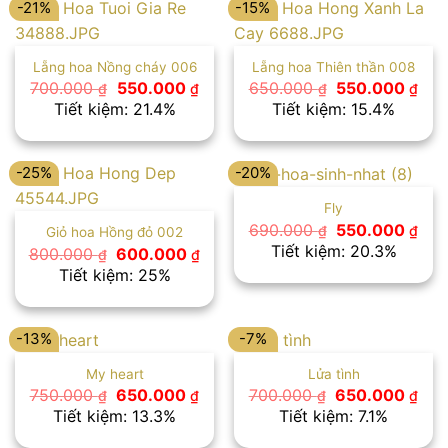
-21%
-15%
Lẵng hoa Nồng cháy 006
Lẵng hoa Thiên thần 008
Giá
Giá
Giá
Giá
700.000
550.000
650.000
550.000
₫
₫
₫
₫
gốc
hiện
gốc
hiệ
Tiết kiệm: 21.4%
Tiết kiệm: 15.4%
là:
tại
là:
tại
700.000 ₫.
là:
650.000 ₫.
là:
550.000 ₫.
550
-25%
-20%
Fly
Giá
Giá
690.000
550.000
₫
₫
Giỏ hoa Hồng đỏ 002
gốc
hiệ
Tiết kiệm: 20.3%
Giá
Giá
800.000
600.000
₫
₫
là:
tại
gốc
hiện
Tiết kiệm: 25%
690.000 ₫.
là:
là:
tại
550
800.000 ₫.
là:
600.000 ₫.
-13%
-7%
My heart
Lửa tình
Giá
Giá
Giá
Giá
750.000
650.000
700.000
650.000
₫
₫
₫
₫
gốc
hiện
gốc
hiệ
Tiết kiệm: 13.3%
Tiết kiệm: 7.1%
là:
tại
là:
tại
750.000 ₫.
là:
700.000 ₫.
là: