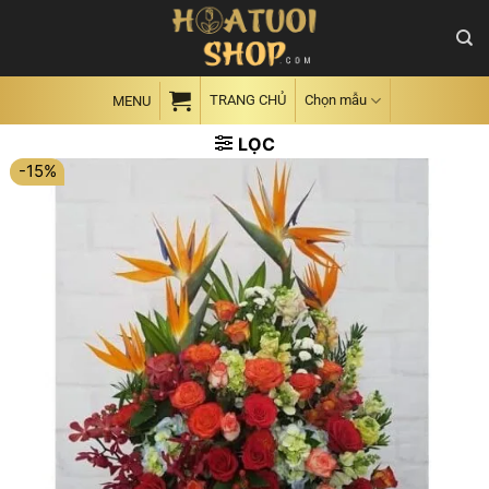
Skip
to
content
TRANG CHỦ
Chọn mẫu
MENU
LỌC
-15%