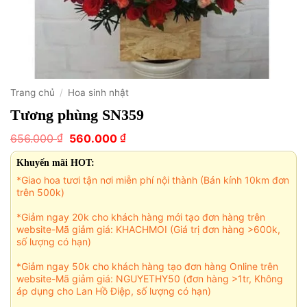
Trang chủ
/
Hoa sinh nhật
Tương phùng SN359
Giá
Giá
₫
₫
656.000
560.000
gốc
hiện
là:
tại
Khuyến mãi HOT:
656.000 ₫.
là:
*Giao hoa tươi tận nơi miễn phí nội thành (Bán kính 10km đơn
560.000 ₫.
trên 500k)
*Giảm ngay 20k cho khách hàng mới tạo đơn hàng trên
website-Mã giảm giá: KHACHMOI (Giá trị đơn hàng >600k,
số lượng có hạn)
*Giảm ngay 50k cho khách hàng tạo đơn hàng Online trên
website-Mã giảm giá: NGUYETHY50 (đơn hàng >1tr, Không
áp dụng cho Lan Hồ Điệp, số lượng có hạn)