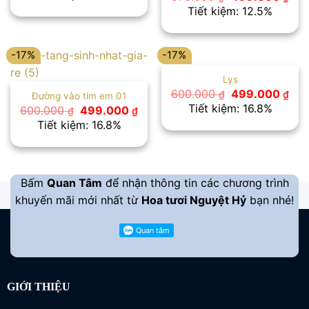
là:
tại
gốc
hiệ
Tiết kiệm: 12.5%
650.000 ₫.
là:
là:
tại
545.000 ₫.
570.000 ₫.
là:
499
-17%
-17%
Lys
Giá
Giá
600.000
499.000
₫
₫
Đường vào tim em 01
gốc
hiệ
Tiết kiệm: 16.8%
Giá
Giá
600.000
499.000
₫
₫
là:
tại
gốc
hiện
Tiết kiệm: 16.8%
600.000 ₫.
là:
là:
tại
499
600.000 ₫.
là:
499.000 ₫.
Bấm
Quan Tâm
để nhận thông tin các chương trình
khuyến mãi mới nhất từ
Hoa tươi Nguyệt Hỷ
bạn nhé!
GIỚI THIỆU