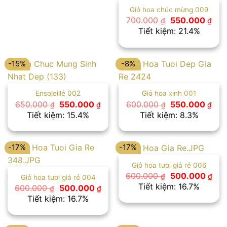
Giỏ hoa chúc mừng 009
Giá
Giá
700.000
550.000
₫
₫
gốc
hiện
Tiết kiệm: 21.4%
là:
tại
700.000 ₫.
là:
550
-15%
-8%
Ensoleillé 002
Giỏ hoa xinh 001
Giá
Giá
Giá
Giá
650.000
550.000
600.000
550.000
₫
₫
₫
₫
gốc
hiện
gốc
hiệ
Tiết kiệm: 15.4%
Tiết kiệm: 8.3%
là:
tại
là:
tại
650.000 ₫.
là:
600.000 ₫.
là:
550.000 ₫.
550
-17%
-17%
Giỏ hoa tươi giá rẻ 006
Giá
Giá
600.000
500.000
₫
₫
Giỏ hoa tươi giá rẻ 004
gốc
hiệ
Tiết kiệm: 16.7%
Giá
Giá
600.000
500.000
₫
₫
là:
tại
gốc
hiện
Tiết kiệm: 16.7%
600.000 ₫.
là:
là:
tại
500
600.000 ₫.
là:
500.000 ₫.