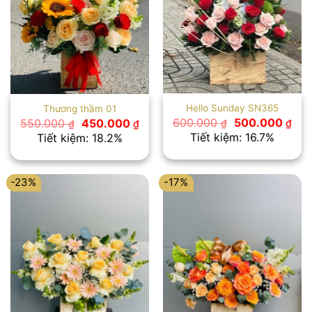
Hello Sunday SN365
Thương thầm 01
Giá
Giá
Giá
Giá
600.000
500.000
550.000
450.000
₫
₫
₫
₫
gốc
hiệ
gốc
hiện
Tiết kiệm: 16.7%
Tiết kiệm: 18.2%
là:
tại
là:
tại
600.000 ₫.
là:
550.000 ₫.
là:
500
450.000 ₫.
-23%
-17%