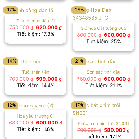
650.000 ₫.
650
-17%
-25%
Thành công dẫn lối
Giá
Giá
750.000
620.000
₫
₫
Giỏ hoa Cát tường 005
gốc
hiện
Tiết kiệm: 17.3%
Giá
Giá
800.000
600.000
₫
₫
là:
tại
gốc
hiệ
Tiết kiệm: 25%
750.000 ₫.
là:
là:
tại
620.000 ₫.
800.000 ₫.
là:
600
-14%
-21%
Tuổi thần tiên
Son sắc tình đầu
Giá
Giá
Giá
Giá
700.000
599.000
760.000
600.000
₫
₫
₫
₫
gốc
hiện
gốc
hiệ
Tiết kiệm: 14.4%
Tiết kiệm: 21.1%
là:
tại
là:
tại
700.000 ₫.
là:
760.000 ₫.
là:
599.000 ₫.
600
-12%
-17%
Hoa yêu thương 01
Giá
Giá
680.000
600.000
₫
₫
Khúc hát chim trời SN331
gốc
hiện
Tiết kiệm: 11.8%
Giá
Giá
700.000
580.000
₫
₫
là:
tại
gốc
hiệ
Tiết kiệm: 17.1%
680.000 ₫.
là: