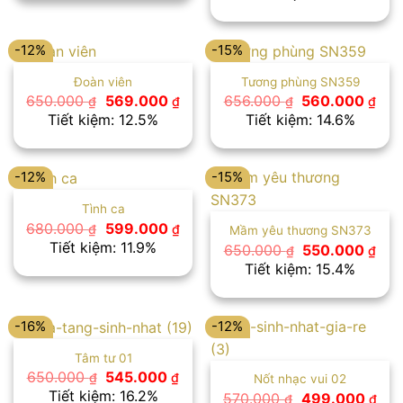
là:
tại
600.000 ₫.
700.000 ₫.
là:
580
-12%
-15%
Đoàn viên
Tương phùng SN359
Giá
Giá
Giá
Giá
650.000
569.000
656.000
560.000
₫
₫
₫
₫
gốc
hiện
gốc
hiệ
Tiết kiệm: 12.5%
Tiết kiệm: 14.6%
là:
tại
là:
tại
650.000 ₫.
là:
656.000 ₫.
là:
569.000 ₫.
560
-12%
-15%
Tình ca
Giá
Giá
680.000
599.000
₫
₫
Mầm yêu thương SN373
gốc
hiện
Tiết kiệm: 11.9%
Giá
Giá
650.000
550.000
₫
₫
là:
tại
gốc
hiệ
Tiết kiệm: 15.4%
680.000 ₫.
là:
là:
tại
599.000 ₫.
650.000 ₫.
là:
550
-16%
-12%
Tâm tư 01
Giá
Giá
650.000
545.000
₫
₫
Nốt nhạc vui 02
gốc
hiện
Tiết kiệm: 16.2%
Giá
Giá
570.000
499.000
₫
₫