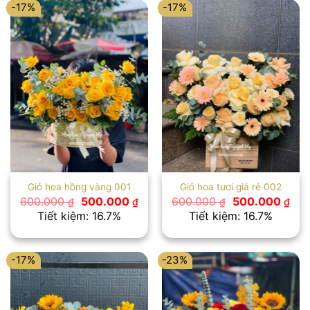
-17%
-17%
Giỏ hoa hồng vàng 001
Giỏ hoa tươi giá rẻ 002
Giá
Giá
Giá
Giá
600.000
500.000
600.000
500.000
₫
₫
₫
₫
gốc
hiện
gốc
hiệ
Tiết kiệm: 16.7%
Tiết kiệm: 16.7%
là:
tại
là:
tại
600.000 ₫.
là:
600.000 ₫.
là:
500.000 ₫.
500
-17%
-23%