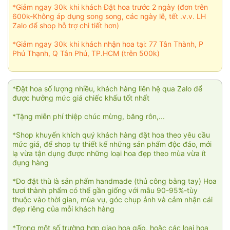
*Giảm ngay 30k khi khách Đặt hoa trước 2 ngày (đơn trên
600k-Không áp dụng song song, các ngày lễ, tết .v.v. LH
Zalo để shop hỗ trợ chi tiết hơn)
*Giảm ngay 30k khi khách nhận hoa tại: 77 Tân Thành, P
Phú Thạnh, Q Tân Phú, TP.HCM (trên 500k)
*Đặt hoa số lượng nhiều, khách hàng liên hệ qua Zalo để
được hưởng mức giá chiếc khấu tốt nhất
*Tặng miễn phí thiệp chúc mừng, băng rôn,...
*Shop khuyến khích quý khách hàng đặt hoa theo yêu cầu
mức giá, để shop tự thiết kế những sản phẩm độc đáo, mới
lạ vừa tận dụng được những loại hoa đẹp theo mùa vừa ít
đụng hàng
*Do đặt thù là sản phẩm handmade (thủ công bằng tay) Hoa
tươi thành phẩm có thể gần giống với mẫu 90-95%-tùy
thuộc vào thời gian, mùa vụ, góc chụp ảnh và cảm nhận cái
đẹp riêng của mỗi khách hàng
*Trong một số trường hợp giao hoa gấp, hoặc các loại hoa