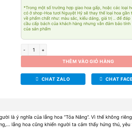
*Trong một số trường hợp giao hoa gấp, hoặc các loại 
có ở shop-Hoa tươi Nguyệt Hỷ sẽ thay thế loại hoa gần 
về phẩm chất như: màu sắc, kiểu dáng, giá trị .. để đáp
cầu cấp bách của khách hàng nhưng vẫn đảm bảo tính 
của sản phẩm
Tỏa nắng số lượng
THÊM VÀO GIỎ HÀNG
CHAT ZALO
CHAT FAC
ười là ý nghĩa của lẵng hoa “Tỏa Nắng”. Vì thế không riên
ơng,… lẵng hoa cũng khiến người ta cảm thấy hứng thú, yêu 