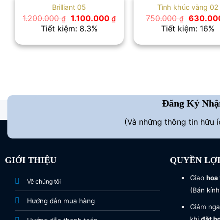
Brilliant 05
Tình khúc vàng 02
Giá
Giá
Giá
1.200.000
1.100.000
750.000
630.0
₫
₫
₫
gốc
hiện
gốc
Tiết kiệm: 8.3%
Tiết kiệm: 16%
là:
tại
là:
1.200.000 ₫.
là:
750.000
1.100.000 ₫.
Đăng Ký Nhậ
(Và những thông tin hữu 
GIỚI THIỆU
QUYỀN LỢ
Giao
hoa 
Về chúng tôi
(Bán kính
Hướng dẫn mua hàng
Giảm nga
khi
đặt h