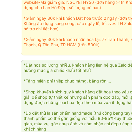
website-Mã giảm giá: NGUYETHY50 (đơn hàng >1tr, Kh
dụng cho Lan Hồ Điệp, số lượng có hạn)
*Giảm ngay 30k khi khách Đặt hoa trước 2 ngày (đơn t
Không áp dụng song song, các ngày lễ, tết .v.v. LH Zal
hỗ trợ chi tiết hơn)
*Giảm ngay 30k khi khách nhận hoa tại: 77 Tân Thành, 
Thạnh, Q Tân Phú, TP.HCM (trên 500k)
*Đặt hoa số lượng nhiều, khách hàng liên hệ qua Zalo đ
hưởng mức giá chiếc khấu tốt nhất
*Tặng miễn phí thiệp chúc mừng, băng rôn,...
*Shop khuyến khích quý khách hàng đặt hoa theo yêu 
giá, để shop tự thiết kế những sản phẩm độc đáo, mới l
dụng được những loại hoa đẹp theo mùa vừa ít đụng h
*Do đặt thù là sản phẩm handmade (thủ công bằng tay)
thành phẩm có thể gần giống với mẫu 90-95%-tùy thuộc
gian, mùa vụ, góc chụp ảnh và cảm nhận cái đẹp riêng 
khách hàng