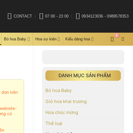
CONTACT
07:00 - 23:00
0934123036 - 0989578353
Bó hoa Baby
Hoa sự kiện
Kiểu dáng hoa
DANH MỤC SẢN PHẨM
Bó hoa Baby
m đơn trên
Giỏ hoa khai trương
website-
Hoa chúc mừng
ợng có
Thể loại
ên