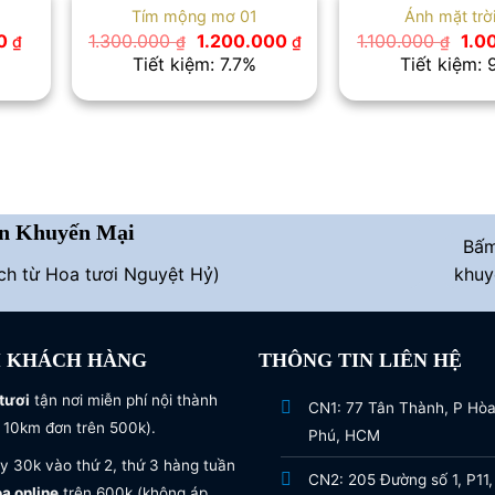
Tím mộng mơ 01
Ánh mặt trờ
Giá
Giá
Giá
Giá
00
1.300.000
1.200.000
1.100.000
1.0
₫
₫
₫
₫
hiện
gốc
hiện
gốc
Tiết kiệm: 7.7%
Tiết kiệm: 
tại
là:
tại
là:
 ₫.
là:
1.300.000 ₫.
là:
1.10
630.000 ₫.
1.200.000 ₫.
n Khuyến Mại
Bấ
ích từ Hoa tươi Nguyệt Hỷ)
khuy
I KHÁCH HÀNG
THÔNG TIN LIÊN HỆ
tươi
tận nơi miễn phí nội thành
CN1: 77 Tân Thành, P Hò
 10km đơn trên 500k).
Phú, HCM
y 30k vào thứ 2, thứ 3 hàng tuần
CN2: 205 Đường số 1, P11,
oa online
trên 600k (không áp