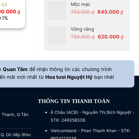
Mộc mạc
i 03
Giá
00.000
Giá
Giá
756.000
645.000
₫
₫
₫
hiện
9.1%
gốc
hiện
tại
là:
tại
0.000 ₫.
là:
Vững vàng
1.000.000 ₫.
756.000 ₫.
là:
Giá
Giá
730.000
620.000
₫
₫
645.00
gốc
hiện
là:
tại
730.000 ₫.
là:
620.00
m
Quan Tâm
để nhận thông tin các chương trình
ến mãi mới nhất từ
Hoa tươi Nguyệt Hỷ
bạn nhé!
THÔNG TIN THANH TOÁN
Á Châu (ACB) - Nguyễn Thị Bích Nguyệt -
a Thạnh, Q Tân
STK: 249358339.
Vietcombank - Phan Thanh Khan - STK:
 Q. Gò Vấp (Kho
9934123036.