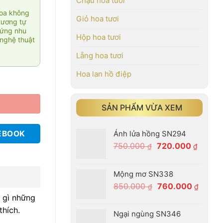
Chậu hoa tươi
hoa không
Giỏ hoa tươi
tương tự
 ứng nhu
Hộp hoa tươi
nghệ thuật
Lẵng hoa tươi
Hoa lan hồ điệp
SẢN PHẨM VỪA XEM
Ánh lửa hồng SN294
EBOOK
Giá
Giá
750.000
720.000
₫
₫
gốc
hiện
là:
tại
Mộng mơ SN338
750.000 ₫.
là:
Giá
Giá
850.000
760.000
₫
₫
720.00
gốc
hiện
g gì những
là:
tại
thích.
Ngại ngùng SN346
850.000 ₫.
là: