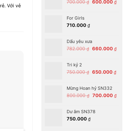
Giá
Giá
700.000
600.000
₫
₫
760.00
rẻ. Với vẻ
gốc
hiện
là:
tại
For Girls
700.000 ₫.
là:
710.000
₫
600.00
Dấu yêu xưa
Giá
Giá
782.000
660.000
₫
₫
gốc
hiện
là:
tại
Tri kỷ 2
782.000 ₫.
là:
Giá
Giá
750.000
650.000
₫
₫
660.00
gốc
hiện
là:
tại
Mừng Hoan hỷ SN332
750.000 ₫.
là:
Giá
Giá
800.000
700.000
₫
₫
650.00
gốc
hiện
là:
tại
Dư âm SN378
800.000 ₫.
là:
750.000
₫
700.00