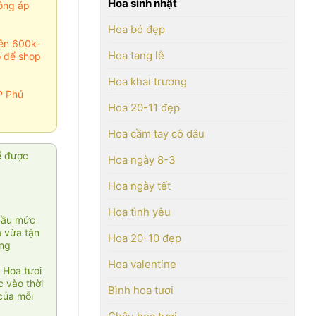
Hoa sinh nhật
ông áp
Hoa bó đẹp
rên 600k-
Hoa tang lễ
o để shop
Hoa khai trương
P Phú
Hoa 20-11 đẹp
Hoa cầm tay cô dâu
ể được
Hoa ngày 8-3
Hoa ngày tết
Hoa tình yêu
cầu mức
ạ vừa tận
Hoa 20-10 đẹp
àng
Hoa valentine
 Hoa tươi
 vào thời
Bình hoa tươi
của mỗi