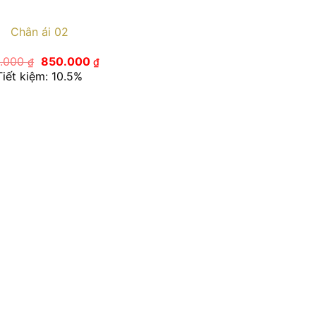
Chân ái 02
Giá
Giá
.000
850.000
₫
₫
gốc
hiện
Tiết kiệm: 10.5%
là:
tại
950.000 ₫.
là:
850.000 ₫.