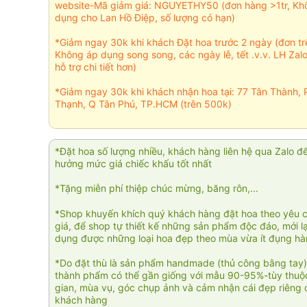
website-Mã giảm giá: NGUYETHY50 (đơn hàng >1tr, Kh
dụng cho Lan Hồ Điệp, số lượng có hạn)
*Giảm ngay 30k khi khách Đặt hoa trước 2 ngày (đơn t
Không áp dụng song song, các ngày lễ, tết .v.v. LH Zal
hỗ trợ chi tiết hơn)
*Giảm ngay 30k khi khách nhận hoa tại: 77 Tân Thành, 
Thạnh, Q Tân Phú, TP.HCM (trên 500k)
*Đặt hoa số lượng nhiều, khách hàng liên hệ qua Zalo đ
hưởng mức giá chiếc khấu tốt nhất
*Tặng miễn phí thiệp chúc mừng, băng rôn,...
*Shop khuyến khích quý khách hàng đặt hoa theo yêu 
giá, để shop tự thiết kế những sản phẩm độc đáo, mới l
dụng được những loại hoa đẹp theo mùa vừa ít đụng h
*Do đặt thù là sản phẩm handmade (thủ công bằng tay)
thành phẩm có thể gần giống với mẫu 90-95%-tùy thuộc
gian, mùa vụ, góc chụp ảnh và cảm nhận cái đẹp riêng 
khách hàng