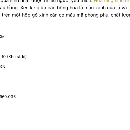
 quà sinh nhật được nhiều người yêu thích.
Hoa lẵng sinh n
àu hồng. Xen kẽ giữa các bông hoa là màu xanh của lá và 
n trên một hộp gỗ xinh xắn có mẫu mã phong phú, chất lượ
HCM
0 (Kho sỉ, lẻ)
 ĐN
.960.036