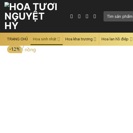
Skip
to
Tìm
content
kiếm:
TRANG CHỦ
Hoa sinh nhật
Hoa khai trương
Hoa lan hồ điệp
-13%