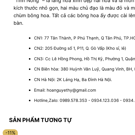
“Tình Nồng” – là lẵng hoa xinh đẹp hài hòa và là món
kích thước nhỏ gọn, hai màu chủ đạo là màu đỏ và m
chùm bông hoa. Tất cả các bông hoa ấy được cài lê
bàn.
CN1: 77 Tân Thành, P Phú Thạnh, Q Tân Phú, TP.
CN2: 205 Đường số 1, P11, Q. Gò Vấp (Kho sỉ, lẻ)
CN3: Cc Lê Hồng Phong, Hồ Thị Kỷ, Phường 1, Quận 1
CN Biên hòa: 380 Huỳnh Văn Luỹ, Quang Vinh, BH,
CN Hà Nội: 2K Láng Hạ, Ba Đình Hà Nội.
Email: hoanguyethy@gmail.com
Hotline,Zalo: 0989.578.353 - 0934.123.036 - 0934
SẢN PHẨM TƯƠNG TỰ
-11%