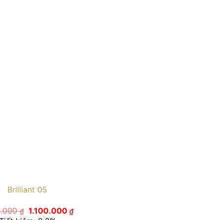
Brilliant 05
Giá
Giá
0.000
1.100.000
₫
₫
gốc
hiện