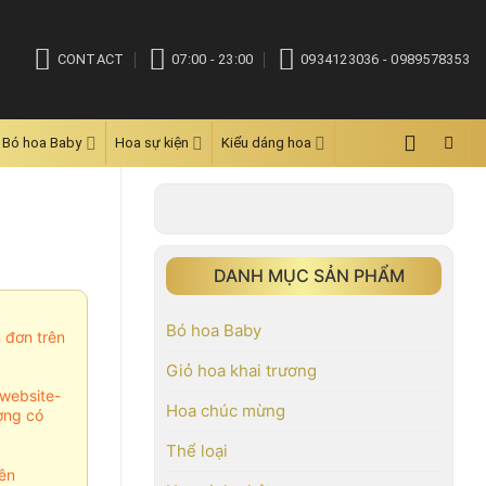
CONTACT
07:00 - 23:00
0934123036 - 0989578353
Bó hoa Baby
Hoa sự kiện
Kiểu dáng hoa
DANH MỤC SẢN PHẨM
Bó hoa Baby
m đơn trên
Giỏ hoa khai trương
website-
Hoa chúc mừng
ợng có
Thể loại
ên