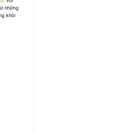
hật
với
từ những
ng khỏi