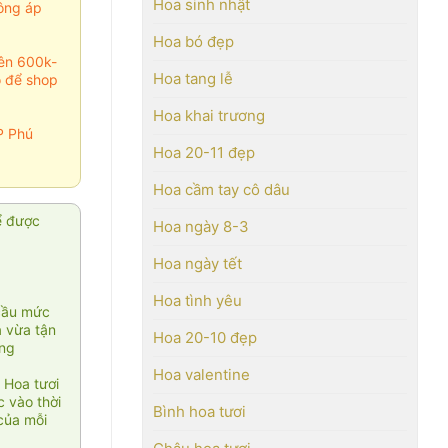
Hoa sinh nhật
ông áp
Hoa bó đẹp
rên 600k-
Hoa tang lễ
o để shop
Hoa khai trương
P Phú
Hoa 20-11 đẹp
Hoa cầm tay cô dâu
ể được
Hoa ngày 8-3
Hoa ngày tết
Hoa tình yêu
cầu mức
ạ vừa tận
Hoa 20-10 đẹp
àng
Hoa valentine
 Hoa tươi
 vào thời
Bình hoa tươi
của mỗi