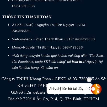
Hotline,Zalo: 0989.578.353 - 0934.123.036 -
0934.960.036
THÔNG TIN THANH TOÁN
Á Châu (ACB) - Nguyễn Thị Bích Nguyệt - STK:
249358339.
Vietcombank - Phan Thanh Khan - STK: 9934123036.
Momo-Nguyễn Thị Bích Nguyệt: 0934123036
*Nội dung chuyển khoản quý khách vui lòng điền "Tên Zalo,
tên Facebook, hoặc SĐT đặt hàng" để
Hoa tươi
Nguyệt Hỷ
tiện lên đơn hàng. Xin cảm ơn
Công ty TNHH Khang Phan - GPKD số 0317366885 do Sở
KH và ĐT TP HCM cấp ngày 04/07/2022
Anh/chị liên hệ tại đây nhé
GĐ/Sở hữu website Công ty TNHH Khang Phan
Địa chỉ: 720/10 Âu Cơ, P14, Q. Tân Bình, TP.HCM