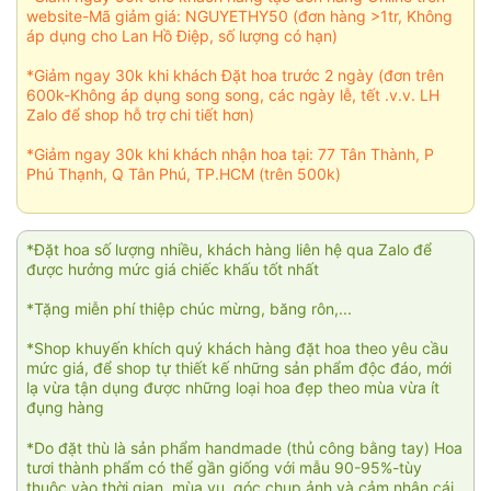
website-Mã giảm giá: NGUYETHY50 (đơn hàng >1tr, Không
áp dụng cho Lan Hồ Điệp, số lượng có hạn)
*Giảm ngay 30k khi khách Đặt hoa trước 2 ngày (đơn trên
600k-Không áp dụng song song, các ngày lễ, tết .v.v. LH
Zalo để shop hỗ trợ chi tiết hơn)
*Giảm ngay 30k khi khách nhận hoa tại: 77 Tân Thành, P
Phú Thạnh, Q Tân Phú, TP.HCM (trên 500k)
*Đặt hoa số lượng nhiều, khách hàng liên hệ qua Zalo để
được hưởng mức giá chiếc khấu tốt nhất
*Tặng miễn phí thiệp chúc mừng, băng rôn,...
*Shop khuyến khích quý khách hàng đặt hoa theo yêu cầu
mức giá, để shop tự thiết kế những sản phẩm độc đáo, mới
lạ vừa tận dụng được những loại hoa đẹp theo mùa vừa ít
đụng hàng
*Do đặt thù là sản phẩm handmade (thủ công bằng tay) Hoa
tươi thành phẩm có thể gần giống với mẫu 90-95%-tùy
thuộc vào thời gian, mùa vụ, góc chụp ảnh và cảm nhận cái