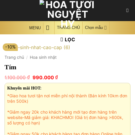
Skip
to
content
TRANG CHỦ
Chọn mẫu
MENU
LỌC
-10%
Trang chủ
/
Hoa sinh nhật
Tím
Giá
Giá
₫
₫
1.100.000
990.000
gốc
hiện
là:
tại
Khuyến mãi HOT:
1.100.000 ₫.
là:
*Giao hoa tươi tận nơi miễn phí nội thành (Bán kính 10km đơn
990.000 ₫.
trên 500k)
*Giảm ngay 20k cho khách hàng mới tạo đơn hàng trên
website-Mã giảm giá: KHACHMOI (Giá trị đơn hàng >600k,
số lượng có hạn)
*Giảm ngay 50k cho khách hàng tạo đơn hàng Online trên