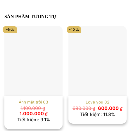
SẢN PHẨM TƯƠNG TỰ
-9%
-12%
Ánh mặt trời 03
Love you 02
Giá
Giá
1.100.000
680.000
600.000
₫
₫
₫
gốc
hiệ
Giá
Giá
1.000.000
₫
Tiết kiệm: 11.8%
là:
tại
gốc
hiện
Tiết kiệm: 9.1%
680.000 ₫.
là:
là:
tại
600
1.100.000 ₫.
là: