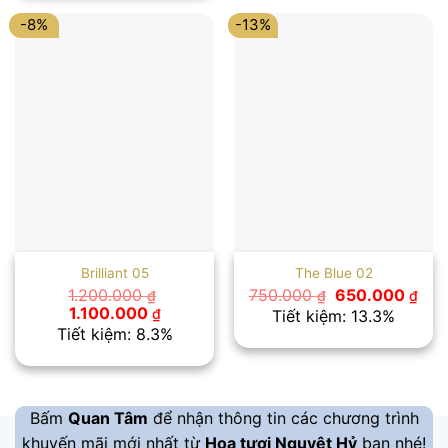
1.000.000 ₫.
-8%
-13%
Brilliant 05
The Blue 02
Giá
Giá
1.200.000
750.000
650.000
₫
₫
₫
gốc
hiệ
Giá
Giá
1.100.000
₫
Tiết kiệm: 13.3%
là:
tại
gốc
hiện
Tiết kiệm: 8.3%
750.000 ₫.
là:
là:
tại
650
1.200.000 ₫.
là:
1.100.000 ₫.
Bấm
Quan Tâm
để nhận thông tin các chương trình
khuyến mãi mới nhất từ
Hoa tươi Nguyệt Hỷ
bạn nhé!