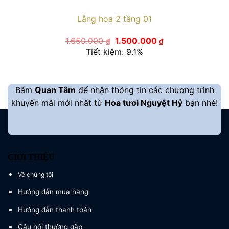
Lẵng hoa 2 tầng 01
Giá
Giá
1.650.000
1.500.000
₫
₫
gốc
hiện
Tiết kiệm: 9.1%
là:
tại
1.650.000 ₫.
là:
1.500.000 ₫.
Bấm
Quan Tâm
để nhận thông tin các chương trình
khuyến mãi mới nhất từ
Hoa tươi Nguyệt Hỷ
bạn nhé!
GIỚI THIỆU
Về chúng tôi
Hướng dẫn mua hàng
Hướng dẫn thanh toán
Câu hỏi thường gặp