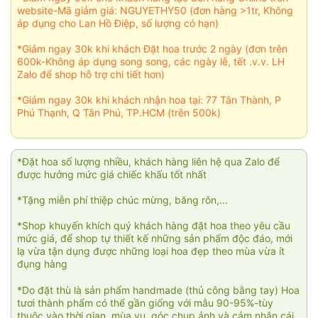
website-Mã giảm giá: NGUYETHY50 (đơn hàng >1tr, Không
áp dụng cho Lan Hồ Điệp, số lượng có hạn)
*Giảm ngay 30k khi khách Đặt hoa trước 2 ngày (đơn trên
600k-Không áp dụng song song, các ngày lễ, tết .v.v. LH
Zalo để shop hỗ trợ chi tiết hơn)
*Giảm ngay 30k khi khách nhận hoa tại: 77 Tân Thành, P
Phú Thạnh, Q Tân Phú, TP.HCM (trên 500k)
*Đặt hoa số lượng nhiều, khách hàng liên hệ qua Zalo để
được hưởng mức giá chiếc khấu tốt nhất
*Tặng miễn phí thiệp chúc mừng, băng rôn,...
*Shop khuyến khích quý khách hàng đặt hoa theo yêu cầu
mức giá, để shop tự thiết kế những sản phẩm độc đáo, mới
lạ vừa tận dụng được những loại hoa đẹp theo mùa vừa ít
đụng hàng
*Do đặt thù là sản phẩm handmade (thủ công bằng tay) Hoa
tươi thành phẩm có thể gần giống với mẫu 90-95%-tùy
thuộc vào thời gian, mùa vụ, góc chụp ảnh và cảm nhận cái