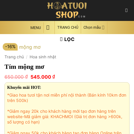
Skip
to
content
TRANG CHỦ
Chọn mẫu
MENU
LỌC
-16%
Trang chủ
/
Hoa sinh nhật
Tím mộng mơ
Giá
Giá
₫
₫
650.000
545.000
gốc
hiện
là:
tại
Khuyến mãi HOT:
650.000 ₫.
là:
*Giao hoa tươi tận nơi miễn phí nội thành (Bán kính 10km đơn
545.000 ₫.
trên 500k)
*Giảm ngay 20k cho khách hàng mới tạo đơn hàng trên
website-Mã giảm giá: KHACHMOI (Giá trị đơn hàng >600k,
số lượng có hạn)
*Giảm ngay 50k cho khách hàng tạo đơn hàng Online trên