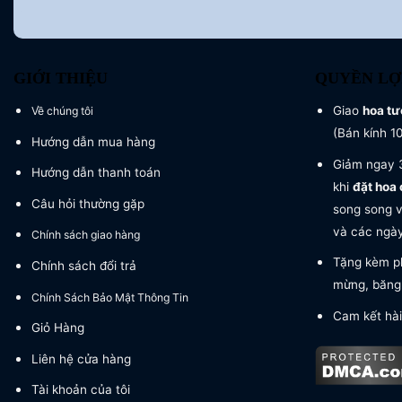
GIỚI THIỆU
QUYỀN LỢ
Giao
hoa tư
Về chúng tôi
(Bán kính 1
Hướng dẫn mua hàng
Giảm ngay 3
Hướng dẫn thanh toán
khi
đặt hoa 
Câu hỏi thường gặp
song song v
và các ngày 
Chính sách giao hàng
Tặng kèm ph
Chính sách đổi trả
mừng, băng 
Chính Sách Bảo Mật Thông Tin
Cam kết hài
Giỏ Hàng
Liên hệ cửa hàng
Tài khoản của tôi