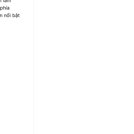
m làm
 phía
n nổi bật