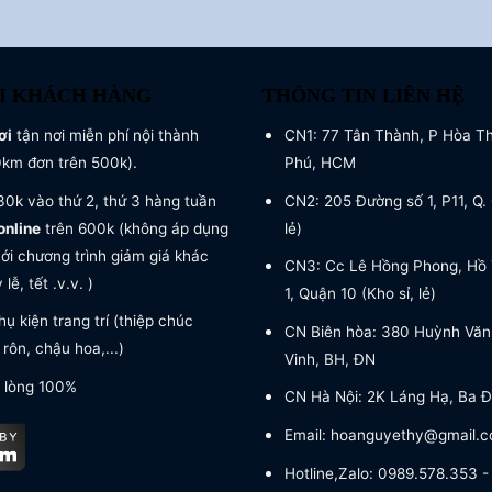
I KHÁCH HÀNG
THÔNG TIN LIÊN HỆ
ơi
tận nơi miễn phí nội thành
CN1: 77 Tân Thành, P Hòa T
0km đơn trên 500k).
Phú, HCM
0k vào thứ 2, thứ 3 hàng tuần
CN2: 205 Đường số 1, P11, Q. 
online
trên 600k (không áp dụng
lẻ)
ới chương trình giảm giá khác
CN3: Cc Lê Hồng Phong, Hồ 
lễ, tết .v.v. )
1, Quận 10 (Kho sỉ, lẻ)
ụ kiện trang trí (thiệp chúc
CN Biên hòa: 380 Huỳnh Văn
rôn, chậu hoa,...)
Vinh, BH, ĐN
 lòng 100%
CN Hà Nội: 2K Láng Hạ, Ba Đ
Email: hoanguyethy@gmail.
Hotline,Zalo: 0989.578.353 