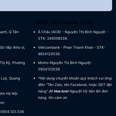
THÔNG TIN THANH TOÁN
hạnh, Q Tân
Á Châu (ACB) - Nguyễn Thị Bích Nguyệt -
STK: 249358339.
Gò Vấp (Kho sỉ,
Vietcombank - Phan Thanh Khan - STK:
9934123036.
Thị Kỷ, Phường
Momo-Nguyễn Thị Bích Nguyệt:
0934123036
 Luỹ, Quang
*Nội dung chuyển khoản quý khách vui lòng
điền "Tên Zalo, tên Facebook, hoặc SĐT đặt
hàng" để
Hoa tươi
Nguyệt Hỷ tiện lên đơn
ình Hà Nội.
hàng. Xin cảm ơn
com
- 0934.123.036