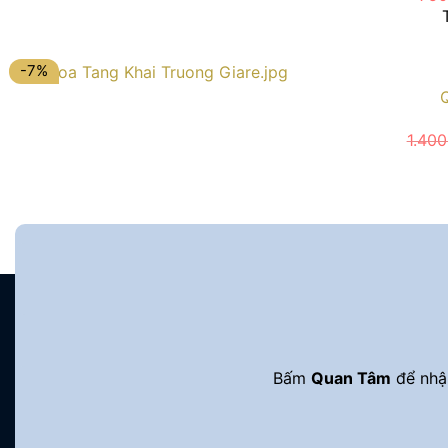
-7%
1.40
Bấm
Quan Tâm
để nhận