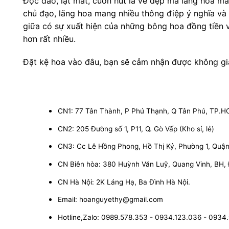
Độc đáo, lạt mắt, cuốn hút là vẻ đẹp mà lãng hoa m
chủ đạo, lãng hoa mang nhiều thông điệp ý nghĩa và l
giữa có sự xuất hiện của những bông hoa đồng tiền 
hơn rất nhiều.
Đặt kệ hoa vào đâu, bạn sẽ cảm nhận được không gian
CN1: 77 Tân Thành, P Phú Thạnh, Q Tân Phú, TP.
CN2: 205 Đường số 1, P11, Q. Gò Vấp (Kho sỉ, lẻ)
CN3: Cc Lê Hồng Phong, Hồ Thị Kỷ, Phường 1, Quận 1
CN Biên hòa: 380 Huỳnh Văn Luỹ, Quang Vinh, BH,
CN Hà Nội: 2K Láng Hạ, Ba Đình Hà Nội.
Email: hoanguyethy@gmail.com
Hotline,Zalo: 0989.578.353 - 0934.123.036 - 0934