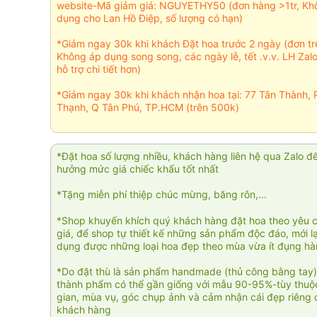
website-Mã giảm giá: NGUYETHY50 (đơn hàng >1tr, Kh
dụng cho Lan Hồ Điệp, số lượng có hạn)
*Giảm ngay 30k khi khách Đặt hoa trước 2 ngày (đơn t
Không áp dụng song song, các ngày lễ, tết .v.v. LH Zal
hỗ trợ chi tiết hơn)
*Giảm ngay 30k khi khách nhận hoa tại: 77 Tân Thành, 
Thạnh, Q Tân Phú, TP.HCM (trên 500k)
*Đặt hoa số lượng nhiều, khách hàng liên hệ qua Zalo đ
hưởng mức giá chiếc khấu tốt nhất
*Tặng miễn phí thiệp chúc mừng, băng rôn,...
*Shop khuyến khích quý khách hàng đặt hoa theo yêu 
giá, để shop tự thiết kế những sản phẩm độc đáo, mới l
dụng được những loại hoa đẹp theo mùa vừa ít đụng h
*Do đặt thù là sản phẩm handmade (thủ công bằng tay)
thành phẩm có thể gần giống với mẫu 90-95%-tùy thuộc
gian, mùa vụ, góc chụp ảnh và cảm nhận cái đẹp riêng 
khách hàng