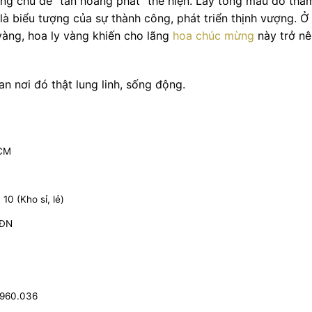
ang chủ đề “tân hoàng phát” thể hiện. Lấy tông màu đỏ thẫ
à biểu tượng của sự thành công, phát triển thịnh vượng. Ở
vàng, hoa ly vàng khiến cho lãng
hoa chúc mừng
này trở nê
 nơi đó thật lung linh, sống động.
HCM
0 (Kho sỉ, lẻ)
 ĐN
.960.036