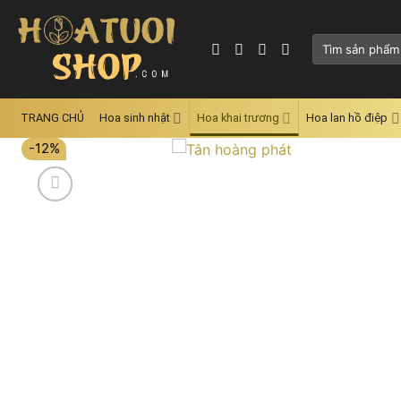
Skip
to
Tìm
content
kiếm:
TRANG CHỦ
Hoa sinh nhật
Hoa khai trương
Hoa lan hồ điệp
-12%