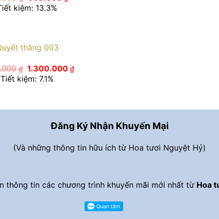
gốc
hiện
Tiết kiệm: 13.3%
là:
tại
750.000 ₫.
là:
650.000 ₫.
Quyết thắng 003
Giá
Giá
0.000
1.300.000
₫
₫
gốc
hiện
Tiết kiệm: 7.1%
là:
tại
1.400.000 ₫.
là:
1.300.000 ₫.
Đăng Ký Nhận Khuyến Mại
(Và những thông tin hữu ích từ Hoa tươi Nguyệt Hỷ)
 thông tin các chương trình khuyến mãi mới nhất từ
Hoa t