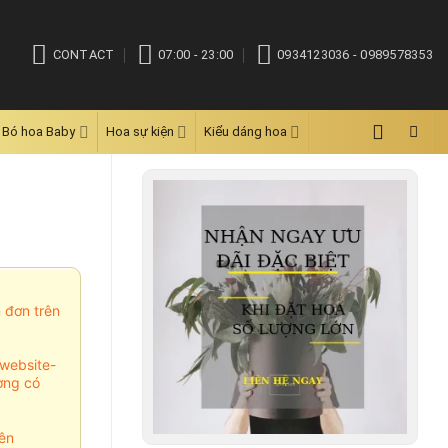
CONTACT
07:00 - 23:00
0934123036 - 0989578353
Bó hoa Baby
Hoa sự kiện
Kiểu dáng hoa
m đơn trên
website-
ợng có
ên