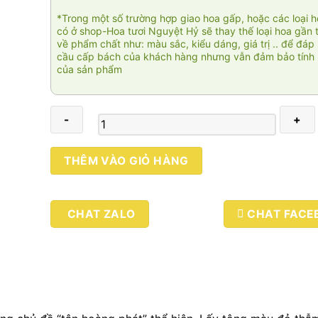
*Trong một số trường hợp giao hoa gấp, hoặc các loại 
có ở shop-Hoa tươi Nguyệt Hỷ sẽ thay thế loại hoa gần 
về phẩm chất như: màu sắc, kiểu dáng, giá trị .. để đáp
cầu cấp bách của khách hàng nhưng vẫn đảm bảo tính 
của sản phẩm
Tân
THÊM VÀO GIỎ HÀNG
hoàng
phát
số
CHAT ZALO
CHAT FACE
lượng