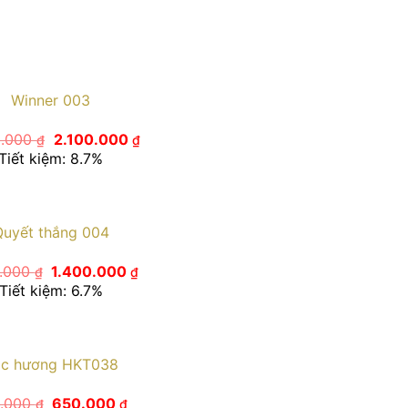
Winner 003
Giá
Giá
0.000
2.100.000
₫
₫
gốc
hiện
Tiết kiệm: 8.7%
là:
tại
2.300.000 ₫.
là:
2.100.000 ₫.
Quyết thắng 004
Giá
Giá
0.000
1.400.000
₫
₫
gốc
hiện
Tiết kiệm: 6.7%
là:
tại
1.500.000 ₫.
là:
1.400.000 ₫.
c hương HKT038
Giá
Giá
.000
650.000
₫
₫