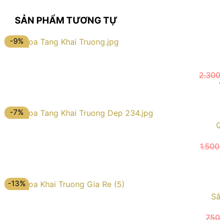
SẢN PHẨM TƯƠNG TỰ
-9%
2.30
-7%
1.50
-13%
Sắ
750