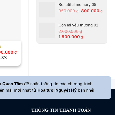
là:
tại
Beautiful memory 05
750.000 ₫.
là:
Giá
Giá
950.000
800.000
₫
₫
630.00
gốc
hiện
là:
tại
Còn lại yêu thương 02
950.000 ₫.
là:
2.000.000
₫
800.0
Giá
Giá
1.800.000
₫
gốc
hiện
5
là:
tại
Giá
100.000
₫
2.000.000 ₫.
là:
c
hiện
8.3%
1.800.000 ₫.
tại
00.000 ₫.
là:
1.100.000 ₫.
m
Quan Tâm
để nhận thông tin các chương trình
ến mãi mới nhất từ
Hoa tươi Nguyệt Hỷ
bạn nhé!
THÔNG TIN THANH TOÁN