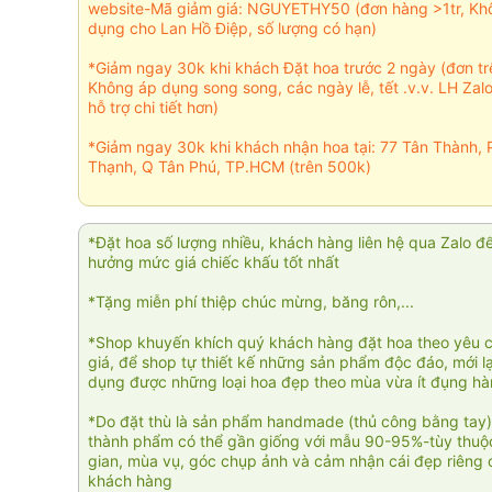
website-Mã giảm giá: NGUYETHY50 (đơn hàng >1tr, Kh
dụng cho Lan Hồ Điệp, số lượng có hạn)
*Giảm ngay 30k khi khách Đặt hoa trước 2 ngày (đơn t
Không áp dụng song song, các ngày lễ, tết .v.v. LH Zal
hỗ trợ chi tiết hơn)
*Giảm ngay 30k khi khách nhận hoa tại: 77 Tân Thành, 
Thạnh, Q Tân Phú, TP.HCM (trên 500k)
*Đặt hoa số lượng nhiều, khách hàng liên hệ qua Zalo đ
hưởng mức giá chiếc khấu tốt nhất
*Tặng miễn phí thiệp chúc mừng, băng rôn,...
*Shop khuyến khích quý khách hàng đặt hoa theo yêu 
giá, để shop tự thiết kế những sản phẩm độc đáo, mới l
dụng được những loại hoa đẹp theo mùa vừa ít đụng h
*Do đặt thù là sản phẩm handmade (thủ công bằng tay)
thành phẩm có thể gần giống với mẫu 90-95%-tùy thuộc
gian, mùa vụ, góc chụp ảnh và cảm nhận cái đẹp riêng 
khách hàng