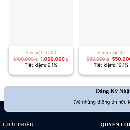
Ánh mặt trời 03
Vườn xuân 02
Giá
Giá
Giá
1.100.000
1.000.000
680.000
550.0
₫
₫
₫
gốc
hiện
gốc
Tiết kiệm: 9.1%
Tiết kiệm: 19.1%
là:
tại
là:
1.100.000 ₫.
là:
680.000
1.000.000 ₫.
Đăng Ký Nhậ
(Và những thông tin hữu 
GIỚI THIỆU
QUYỀN LỢ