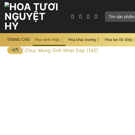
Skip
to
Tìm
content
kiếm:
TRANG CHỦ
Hoa sinh nhật
Hoa khai trương
Hoa lan hồ điệp
-9%