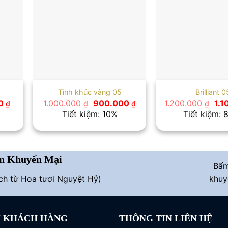
Tình khúc vàng 05
Brilliant 0
Giá
Giá
Giá
Giá
00
1.000.000
900.000
1.200.000
1.
₫
₫
₫
₫
hiện
gốc
hiện
gố
Tiết kiệm: 10%
Tiết kiệm: 
tại
là:
tại
là:
 ₫.
là:
1.000.000 ₫.
là:
1.2
550.000 ₫.
900.000 ₫.
n Khuyến Mại
Bấ
ích từ Hoa tươi Nguyệt Hỷ)
khuy
I KHÁCH HÀNG
THÔNG TIN LIÊN HỆ