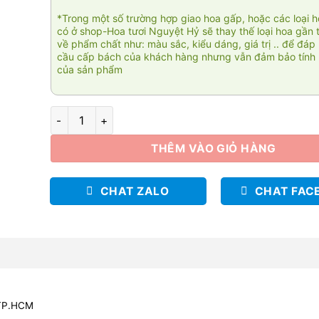
*Trong một số trường hợp giao hoa gấp, hoặc các loại 
có ở shop-Hoa tươi Nguyệt Hỷ sẽ thay thế loại hoa gần 
về phẩm chất như: màu sắc, kiểu dáng, giá trị .. để đáp
cầu cấp bách của khách hàng nhưng vẫn đảm bảo tính 
của sản phẩm
Romantique 005 số lượng
THÊM VÀO GIỎ HÀNG
CHAT ZALO
CHAT FAC
 TP.HCM