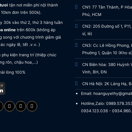
tươi
tận nơi miễn phí nội thành
CN1: 77 Tân Thành, P Hò
 10km đơn trên 500k).
Phú, HCM
y 30k vào thứ 2, thứ 3 hàng tuần
CN2: 205 Đường số 1, P11,
oa online
trên 600k (không áp
sỉ, lẻ)
 song với chương trình giảm giá
ác ngày lễ, tết .v.v. )
CN3: Cc Lê Hồng Phong, H
Phường 1, Quận 10 (Kho sỉ,
phụ kiện trang trí (thiệp chúc
g rôn, chậu hoa,...)
CN Biên hòa: 380 Huỳnh 
Vinh, BH, ĐN
hài lòng 100%
CN Hà Nội: 2K Láng Hạ, B
Email: hoanguyethy@gmai
Hotline,Zalo: 0989.578.353
0934.123.036 - 0934.960