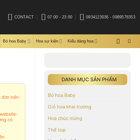
CONTACT
07:00 - 23:00
0934123036 - 0989578353
Bó hoa Baby
Hoa sự kiện
Kiểu dáng hoa
DANH MỤC SẢN PHẨM
Bó hoa Baby
m đơn trên
Giỏ hoa khai trương
website-
Hoa chúc mừng
ợng có
Thể loại
ên