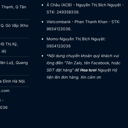
Á Châu (ACB) - Nguyễn Thị Bích Nguyệt -
a Thạnh, Q Tân
STK: 249358339.
Vietcombank - Phan Thanh Khan - STK:
 Q. Gò Vấp (Kho
9934123036.
Momo-Nguyễn Thị Bích Nguyệt:
ồ Thị Kỷ,
0934123036
 lẻ)
*Nội dung chuyển khoản quý khách vui
Văn Luỹ, Quang
lòng điền "Tên Zalo, tên Facebook, hoặc
SĐT đặt hàng" để
Hoa tươi
Nguyệt Hỷ
tiện lên đơn hàng. Xin cảm ơn
a Đình Hà Nội.
l.com
 -
.036