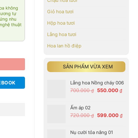
Chậu hoa tươi
hoa không
Giỏ hoa tươi
tương tự
 ứng nhu
Hộp hoa tươi
nghệ thuật
Lẵng hoa tươi
Hoa lan hồ điệp
SẢN PHẨM VỪA XEM
Lẵng hoa Nồng cháy 006
EBOOK
Giá
Giá
700.000
550.000
₫
₫
gốc
hiện
là:
tại
Ấm áp 02
700.000 ₫.
là:
Giá
Giá
720.000
599.000
₫
₫
550.00
gốc
hiện
là:
tại
Nụ cười tỏa nắng 01
720.000 ₫.
là: