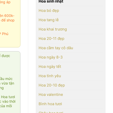
Hoa sinh nhật
ông áp
Hoa bó đẹp
rên 600k-
Hoa tang lễ
o để shop
Hoa khai trương
P Phú
Hoa 20-11 đẹp
Hoa cầm tay cô dâu
ể được
Hoa ngày 8-3
Hoa ngày tết
Hoa tình yêu
cầu mức
ạ vừa tận
Hoa 20-10 đẹp
àng
Hoa valentine
 Hoa tươi
 vào thời
Bình hoa tươi
của mỗi