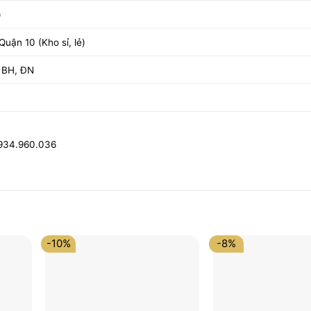
)
uận 10 (Kho sỉ, lẻ)
 BH, ĐN
0934.960.036
-10%
-8%