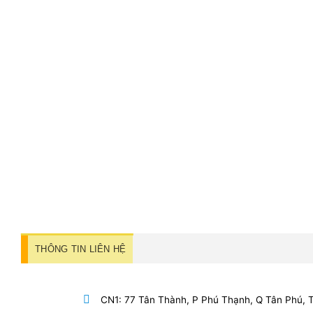
THÔNG TIN LIÊN HỆ
CN1: 77 Tân Thành, P Phú Thạnh, Q Tân Phú,