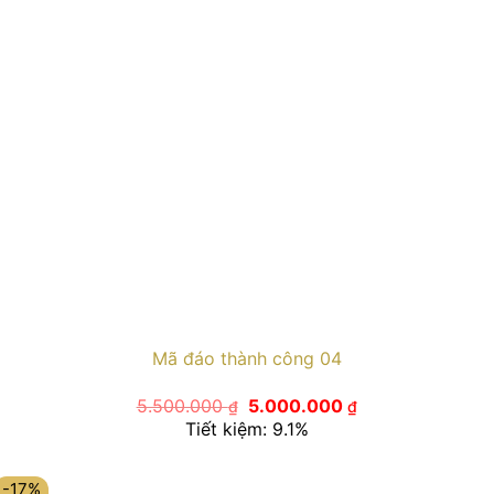
Mã đáo thành công 04
Giá
Giá
5.500.000
5.000.000
₫
₫
gốc
hiện
Tiết kiệm: 9.1%
là:
tại
5.500.000 ₫.
là:
5.000.000 ₫.
-17%