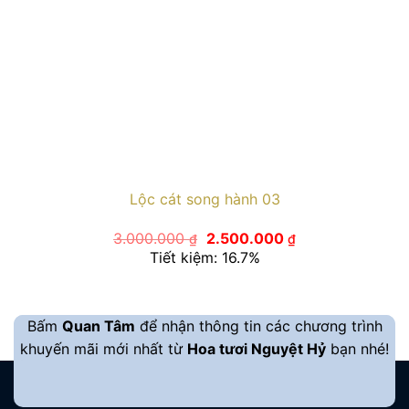
Lộc cát song hành 03
Giá
Giá
3.000.000
2.500.000
₫
₫
gốc
hiện
Tiết kiệm: 16.7%
là:
tại
3.000.000 ₫.
là:
2.500.000 ₫.
Bấm
Quan Tâm
để nhận thông tin các chương trình
khuyến mãi mới nhất từ
Hoa tươi Nguyệt Hỷ
bạn nhé!