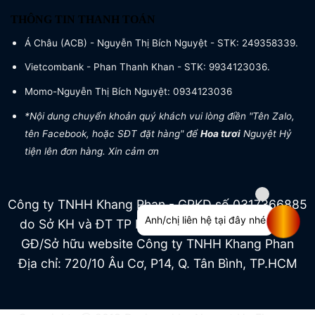
THÔNG TIN THANH TOÁN
Á Châu (ACB) - Nguyễn Thị Bích Nguyệt - STK: 249358339.
Vietcombank - Phan Thanh Khan - STK: 9934123036.
Momo-Nguyễn Thị Bích Nguyệt: 0934123036
*Nội dung chuyển khoản quý khách vui lòng điền "Tên Zalo,
tên Facebook, hoặc SĐT đặt hàng" để
Hoa tươi
Nguyệt Hỷ
tiện lên đơn hàng. Xin cảm ơn
Công ty TNHH Khang Phan - GPKD số 0317366885
Anh/chị liên hệ tại đây nhé
do Sở KH và ĐT TP HCM cấp ngày 04/07/2022
GĐ/Sở hữu website Công ty TNHH Khang Phan
Địa chỉ: 720/10 Âu Cơ, P14, Q. Tân Bình, TP.HCM