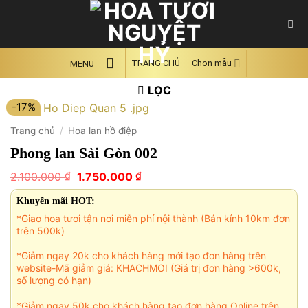
Skip
to
content
TRANG CHỦ
Chọn mẫu
MENU
LỌC
-17%
Trang chủ
/
Hoa lan hồ điệp
Phong lan Sài Gòn 002
Giá
Giá
₫
₫
2.100.000
1.750.000
gốc
hiện
là:
tại
Khuyến mãi HOT:
2.100.000 ₫.
là:
*Giao hoa tươi tận nơi miễn phí nội thành (Bán kính 10km đơn
1.750.000 ₫.
trên 500k)
*Giảm ngay 20k cho khách hàng mới tạo đơn hàng trên
website-Mã giảm giá: KHACHMOI (Giá trị đơn hàng >600k,
số lượng có hạn)
*Giảm ngay 50k cho khách hàng tạo đơn hàng Online trên