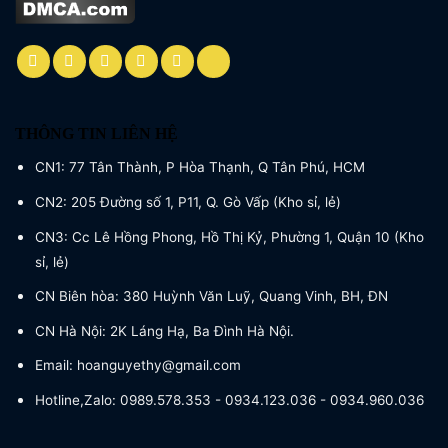
THÔNG TIN LIÊN HỆ
CN1: 77 Tân Thành, P Hòa Thạnh, Q Tân Phú, HCM
CN2: 205 Đường số 1, P11, Q. Gò Vấp (Kho sỉ, lẻ)
CN3: Cc Lê Hồng Phong, Hồ Thị Kỷ, Phường 1, Quận 10 (Kho
sỉ, lẻ)
CN Biên hòa: 380 Huỳnh Văn Luỹ, Quang Vinh, BH, ĐN
CN Hà Nội: 2K Láng Hạ, Ba Đình Hà Nội.
Email: hoanguyethy@gmail.com
Hotline,Zalo: 0989.578.353 - 0934.123.036 - 0934.960.036