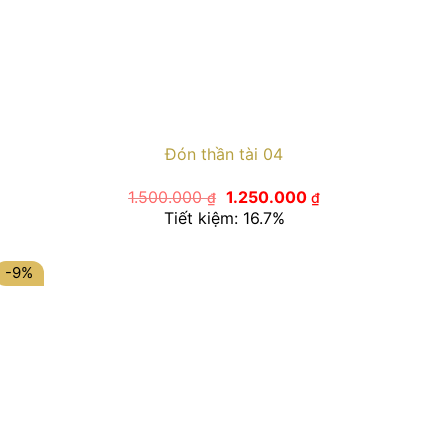
Đón thần tài 04
Giá
Giá
1.500.000
1.250.000
₫
₫
gốc
hiện
Tiết kiệm: 16.7%
là:
tại
1.500.000 ₫.
là:
1.250.000 ₫.
-9%