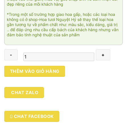
đẹp riêng của mỗi khách hàng
*Trong một số trường hợp giao hoa gấp, hoặc các loại hoa
không có ở shop-Hoa tươi Nguyệt Hỷ sẽ thay thế loại hoa
gần tương tự về phẩm chất như: màu sắc, kiểu dáng, giá trị
.. để đáp ứng nhu cầu cấp bách của khách hàng nhưng vẫn
đảm bảo tính nghệ thuật của sản phẩm
Phong
THÊM VÀO GIỎ HÀNG
lan
Sài
Gòn
CHAT ZALO
002
số
lượng
CHAT FACEBOOK