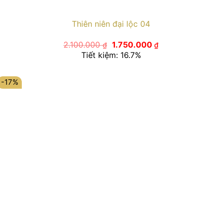
Thiên niên đại lộc 04
Giá
Giá
2.100.000
1.750.000
₫
₫
gốc
hiện
Tiết kiệm: 16.7%
là:
tại
2.100.000 ₫.
là:
1.750.000 ₫.
-17%