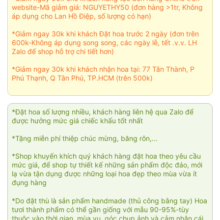
website-Mã giảm giá: NGUYETHY50 (đơn hàng >1tr, Không
áp dụng cho Lan Hồ Điệp, số lượng có hạn)
*Giảm ngay 30k khi khách Đặt hoa trước 2 ngày (đơn trên
600k-Không áp dụng song song, các ngày lễ, tết .v.v. LH
Zalo để shop hỗ trợ chi tiết hơn)
*Giảm ngay 30k khi khách nhận hoa tại: 77 Tân Thành, P
Phú Thạnh, Q Tân Phú, TP.HCM (trên 500k)
*Đặt hoa số lượng nhiều, khách hàng liên hệ qua Zalo để
được hưởng mức giá chiếc khấu tốt nhất
*Tặng miễn phí thiệp chúc mừng, băng rôn,...
*Shop khuyến khích quý khách hàng đặt hoa theo yêu cầu
mức giá, để shop tự thiết kế những sản phẩm độc đáo, mới
lạ vừa tận dụng được những loại hoa đẹp theo mùa vừa ít
đụng hàng
*Do đặt thù là sản phẩm handmade (thủ công bằng tay) Hoa
tươi thành phẩm có thể gần giống với mẫu 90-95%-tùy
thuộc vào thời gian, mùa vụ, góc chụp ảnh và cảm nhận cái