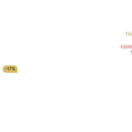
Thi
1.50
-17%