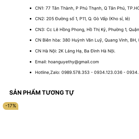
CN1: 77 Tân Thành, P Phú Thạnh, Q Tân Phú, TP.
CN2: 205 Đường số 1, P11, Q. Gò Vấp (Kho sỉ, lẻ)
CN3: Cc Lê Hồng Phong, Hồ Thị Kỷ, Phường 1, Quận 1
CN Biên hòa: 380 Huỳnh Văn Luỹ, Quang Vinh, BH,
CN Hà Nội: 2K Láng Hạ, Ba Đình Hà Nội.
Email: hoanguyethy@gmail.com
Hotline,Zalo: 0989.578.353 - 0934.123.036 - 0934
SẢN PHẨM TƯƠNG TỰ
-17%