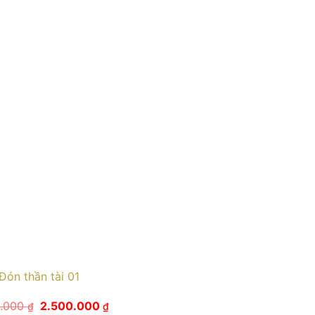
Đón thần tài 01
Giá
Giá
0.000
2.500.000
₫
₫