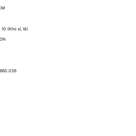
HCM
0 (Kho sỉ, lẻ)
 ĐN
.960.036