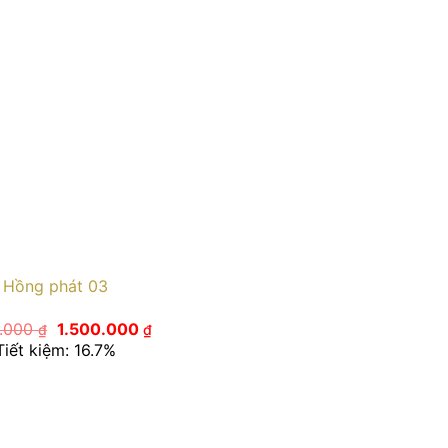
Hồng phát 03
Giá
Giá
0.000
1.500.000
₫
₫
gốc
hiện
Tiết kiệm: 16.7%
là:
tại
1.800.000 ₫.
là:
1.500.000 ₫.