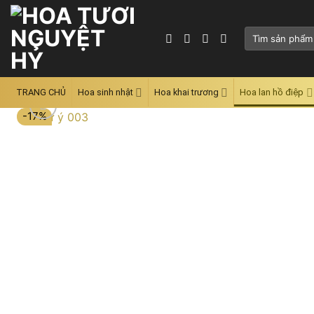
Skip
to
Tìm
content
kiếm:
TRANG CHỦ
Hoa sinh nhật
Hoa khai trương
Hoa lan hồ điệp
-17%