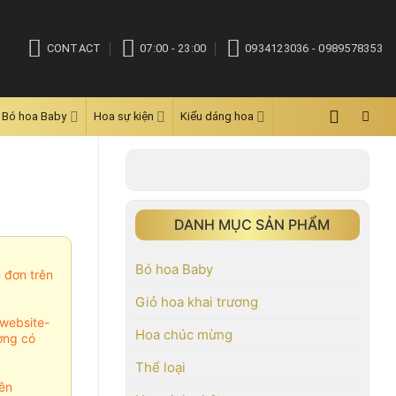
CONTACT
07:00 - 23:00
0934123036 - 0989578353
Bó hoa Baby
Hoa sự kiện
Kiểu dáng hoa
DANH MỤC SẢN PHẨM
Bó hoa Baby
m đơn trên
Giỏ hoa khai trương
website-
Hoa chúc mừng
ợng có
Thể loại
ên