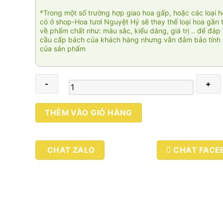
*Trong một số trường hợp giao hoa gấp, hoặc các loại 
có ở shop-Hoa tươi Nguyệt Hỷ sẽ thay thế loại hoa gần 
về phẩm chất như: màu sắc, kiểu dáng, giá trị .. để đáp
cầu cấp bách của khách hàng nhưng vẫn đảm bảo tính 
của sản phẩm
Như
THÊM VÀO GIỎ HÀNG
ý
003
số
CHAT ZALO
CHAT FACE
lượng