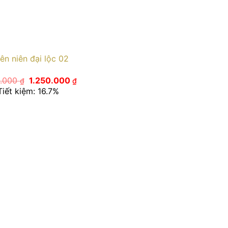
ên niên đại lộc 02
Giá
Giá
0.000
1.250.000
₫
₫
gốc
hiện
Tiết kiệm: 16.7%
là:
tại
1.500.000 ₫.
là:
1.250.000 ₫.