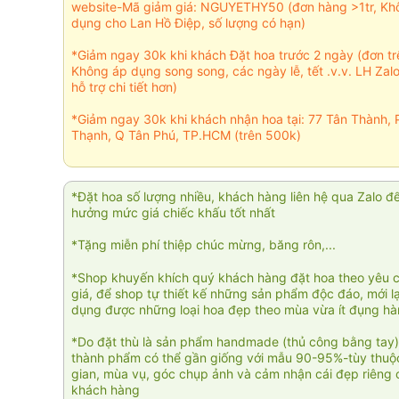
website-Mã giảm giá: NGUYETHY50 (đơn hàng >1tr, Kh
dụng cho Lan Hồ Điệp, số lượng có hạn)
*Giảm ngay 30k khi khách Đặt hoa trước 2 ngày (đơn t
Không áp dụng song song, các ngày lễ, tết .v.v. LH Zal
hỗ trợ chi tiết hơn)
*Giảm ngay 30k khi khách nhận hoa tại: 77 Tân Thành, 
Thạnh, Q Tân Phú, TP.HCM (trên 500k)
*Đặt hoa số lượng nhiều, khách hàng liên hệ qua Zalo đ
hưởng mức giá chiếc khấu tốt nhất
*Tặng miễn phí thiệp chúc mừng, băng rôn,...
*Shop khuyến khích quý khách hàng đặt hoa theo yêu 
giá, để shop tự thiết kế những sản phẩm độc đáo, mới l
dụng được những loại hoa đẹp theo mùa vừa ít đụng h
*Do đặt thù là sản phẩm handmade (thủ công bằng tay)
thành phẩm có thể gần giống với mẫu 90-95%-tùy thuộc
gian, mùa vụ, góc chụp ảnh và cảm nhận cái đẹp riêng 
khách hàng