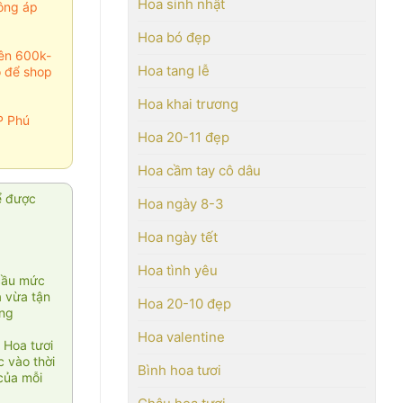
Hoa sinh nhật
ông áp
Hoa bó đẹp
rên 600k-
Hoa tang lễ
o để shop
Hoa khai trương
P Phú
Hoa 20-11 đẹp
Hoa cầm tay cô dâu
ể được
Hoa ngày 8-3
Hoa ngày tết
Hoa tình yêu
cầu mức
ạ vừa tận
Hoa 20-10 đẹp
àng
Hoa valentine
 Hoa tươi
 vào thời
Bình hoa tươi
của mỗi