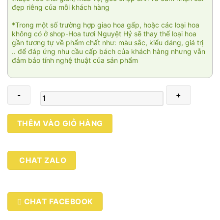
đẹp riêng của mỗi khách hàng
*Trong một số trường hợp giao hoa gấp, hoặc các loại hoa
không có ở shop-Hoa tươi Nguyệt Hỷ sẽ thay thế loại hoa
gần tương tự về phẩm chất như: màu sắc, kiểu dáng, giá trị
.. để đáp ứng nhu cầu cấp bách của khách hàng nhưng vẫn
đảm bảo tính nghệ thuật của sản phẩm
Ngàn
THÊM VÀO GIỎ HÀNG
lời
yêu
em
CHAT ZALO
số
lượng
CHAT FACEBOOK