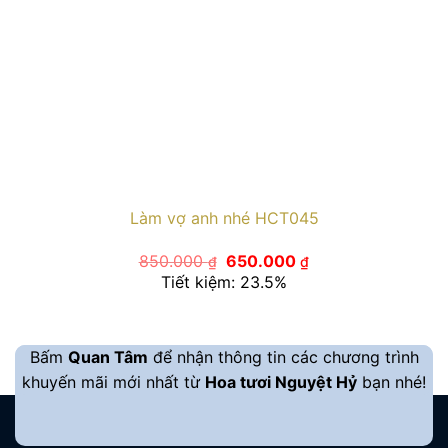
Làm vợ anh nhé HCT045
Giá
Giá
850.000
650.000
₫
₫
gốc
hiện
Tiết kiệm: 23.5%
là:
tại
850.000 ₫.
là:
650.000 ₫.
Bấm
Quan Tâm
để nhận thông tin các chương trình
khuyến mãi mới nhất từ
Hoa tươi Nguyệt Hỷ
bạn nhé!