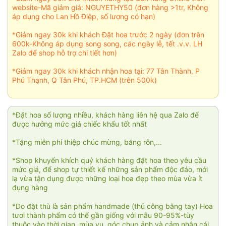
website-Mã giảm giá: NGUYETHY50 (đơn hàng >1tr, Không
áp dụng cho Lan Hồ Điệp, số lượng có hạn)
*Giảm ngay 30k khi khách Đặt hoa trước 2 ngày (đơn trên
600k-Không áp dụng song song, các ngày lễ, tết .v.v. LH
Zalo để shop hỗ trợ chi tiết hơn)
*Giảm ngay 30k khi khách nhận hoa tại: 77 Tân Thành, P
Phú Thạnh, Q Tân Phú, TP.HCM (trên 500k)
*Đặt hoa số lượng nhiều, khách hàng liên hệ qua Zalo để
được hưởng mức giá chiếc khấu tốt nhất
*Tặng miễn phí thiệp chúc mừng, băng rôn,...
*Shop khuyến khích quý khách hàng đặt hoa theo yêu cầu
mức giá, để shop tự thiết kế những sản phẩm độc đáo, mới
lạ vừa tận dụng được những loại hoa đẹp theo mùa vừa ít
đụng hàng
*Do đặt thù là sản phẩm handmade (thủ công bằng tay) Hoa
tươi thành phẩm có thể gần giống với mẫu 90-95%-tùy
thuộc vào thời gian, mùa vụ, góc chụp ảnh và cảm nhận cái