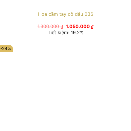
Hoa cầm tay cô dâu 036
Giá
Giá
1.300.000
1.050.000
₫
₫
gốc
hiện
Tiết kiệm: 19.2%
là:
tại
1.300.000 ₫.
là:
1.050.000 ₫.
-24%