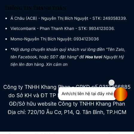
THÔNG TIN THANH TOÁN
Á Châu (ACB) - Nguyễn Thị Bích Nguyệt - STK: 249358339.
Vietcombank - Phan Thanh Khan - STK: 9934123036.
Momo-Nguyễn Thị Bích Nguyệt: 0934123036
*Nội dung chuyển khoản quý khách vui lòng điền "Tên Zalo,
tên Facebook, hoặc SĐT đặt hàng" để
Hoa tươi
Nguyệt Hỷ
tiện lên đơn hàng. Xin cảm ơn
Công ty TNHH Khang Phan - GPKD số 0317366885
Anh/chị liên hệ tại đây nhé
do Sở KH và ĐT TP HCM cấp ngày 04/07/2022
GĐ/Sở hữu website Công ty TNHH Khang Phan
Địa chỉ: 720/10 Âu Cơ, P14, Q. Tân Bình, TP.HCM