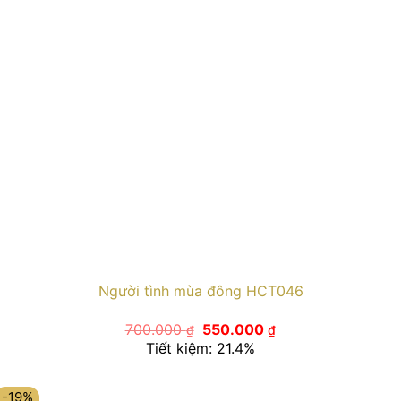
Người tình mùa đông HCT046
Giá
Giá
700.000
550.000
₫
₫
gốc
hiện
Tiết kiệm: 21.4%
là:
tại
700.000 ₫.
là:
550.000 ₫.
-19%