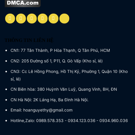
THÔNG TIN LIÊN HỆ
CN1: 77 Tân Thành, P Hòa Thạnh, Q Tân Phú, HCM
CN2: 205 Đường số 1, P11, Q. Gò Vấp (Kho sỉ, lẻ)
CN3: Cc Lê Hồng Phong, Hồ Thị Kỷ, Phường 1, Quận 10 (Kho
sỉ, lẻ)
CN Biên hòa: 380 Huỳnh Văn Luỹ, Quang Vinh, BH, ĐN
CN Hà Nội: 2K Láng Hạ, Ba Đình Hà Nội.
Email: hoanguyethy@gmail.com
Hotline,Zalo: 0989.578.353 - 0934.123.036 - 0934.960.036