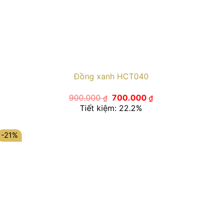
Đồng xanh HCT040
Giá
Giá
900.000
700.000
₫
₫
gốc
hiện
Tiết kiệm: 22.2%
là:
tại
900.000 ₫.
là:
700.000 ₫.
-21%