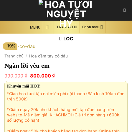
Skip
to
content
TRANG CHỦ
Chọn mẫu
MENU
LỌC
-19%
Trang chủ
/
Hoa cầm tay cô dâu
Ngàn lời yêu em
Giá
Giá
₫
₫
990.000
800.000
gốc
hiện
là:
tại
Khuyến mãi HOT:
990.000 ₫.
là:
*Giao hoa tươi tận nơi miễn phí nội thành (Bán kính 10km đơn
800.000 ₫.
trên 500k)
*Giảm ngay 20k cho khách hàng mới tạo đơn hàng trên
website-Mã giảm giá: KHACHMOI (Giá trị đơn hàng >600k,
số lượng có hạn)
*Giảm ngay 50k cho khách hàng tạo đơn hàng Online trên