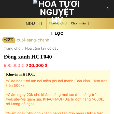
Skip
to
content
TRANG CHỦ
Chọn mẫu
MENU
LỌC
-22%
Trang chủ
/
Hoa cầm tay cô dâu
Đồng xanh HCT040
Giá
Giá
₫
₫
900.000
700.000
gốc
hiện
là:
tại
Khuyến mãi HOT:
900.000 ₫.
là:
*Giao hoa tươi tận nơi miễn phí nội thành (Bán kính 10km đơn
700.000 ₫.
trên 500k)
*Giảm ngay 20k cho khách hàng mới tạo đơn hàng trên
website-Mã giảm giá: KHACHMOI (Giá trị đơn hàng >600k,
số lượng có hạn)
*Giảm ngay 50k cho khách hàng tạo đơn hàng Online trên