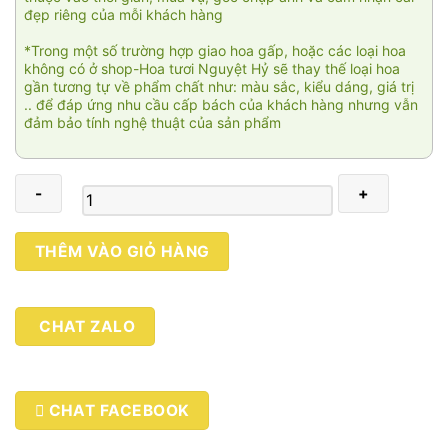
đẹp riêng của mỗi khách hàng
*Trong một số trường hợp giao hoa gấp, hoặc các loại hoa
không có ở shop-Hoa tươi Nguyệt Hỷ sẽ thay thế loại hoa
gần tương tự về phẩm chất như: màu sắc, kiểu dáng, giá trị
.. để đáp ứng nhu cầu cấp bách của khách hàng nhưng vẫn
đảm bảo tính nghệ thuật của sản phẩm
Đồng
THÊM VÀO GIỎ HÀNG
xanh
HCT040
số
CHAT ZALO
lượng
CHAT FACEBOOK