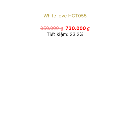
White love HCT055
Giá
Giá
950.000
730.000
₫
₫
gốc
hiện
Tiết kiệm: 23.2%
là:
tại
950.000 ₫.
là:
730.000 ₫.