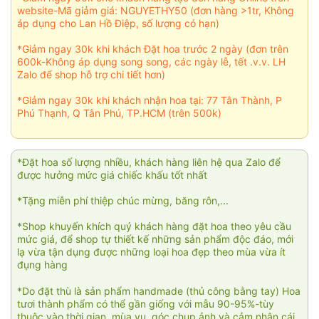
website-Mã giảm giá: NGUYETHY50 (đơn hàng >1tr, Không
áp dụng cho Lan Hồ Điệp, số lượng có hạn)
*Giảm ngay 30k khi khách Đặt hoa trước 2 ngày (đơn trên
600k-Không áp dụng song song, các ngày lễ, tết .v.v. LH
Zalo để shop hỗ trợ chi tiết hơn)
*Giảm ngay 30k khi khách nhận hoa tại: 77 Tân Thành, P
Phú Thạnh, Q Tân Phú, TP.HCM (trên 500k)
*Đặt hoa số lượng nhiều, khách hàng liên hệ qua Zalo để
được hưởng mức giá chiếc khấu tốt nhất
*Tặng miễn phí thiệp chúc mừng, băng rôn,...
*Shop khuyến khích quý khách hàng đặt hoa theo yêu cầu
mức giá, để shop tự thiết kế những sản phẩm độc đáo, mới
lạ vừa tận dụng được những loại hoa đẹp theo mùa vừa ít
đụng hàng
*Do đặt thù là sản phẩm handmade (thủ công bằng tay) Hoa
tươi thành phẩm có thể gần giống với mẫu 90-95%-tùy
thuộc vào thời gian, mùa vụ, góc chụp ảnh và cảm nhận cái