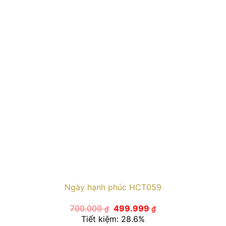
Ngày hạnh phúc HCT059
Giá
Giá
700.000
499.999
₫
₫
gốc
hiện
Tiết kiệm: 28.6%
là:
tại