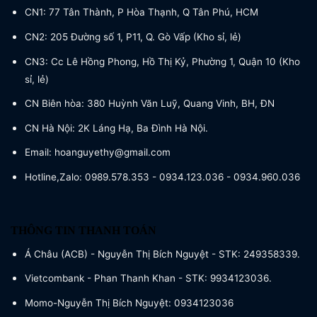
CN1: 77 Tân Thành, P Hòa Thạnh, Q Tân Phú, HCM
CN2: 205 Đường số 1, P11, Q. Gò Vấp (Kho sỉ, lẻ)
CN3: Cc Lê Hồng Phong, Hồ Thị Kỷ, Phường 1, Quận 10 (Kho
sỉ, lẻ)
CN Biên hòa: 380 Huỳnh Văn Luỹ, Quang Vinh, BH, ĐN
CN Hà Nội: 2K Láng Hạ, Ba Đình Hà Nội.
Email: hoanguyethy@gmail.com
Hotline,Zalo: 0989.578.353 - 0934.123.036 - 0934.960.036
THÔNG TIN THANH TOÁN
Á Châu (ACB) - Nguyễn Thị Bích Nguyệt - STK: 249358339.
Vietcombank - Phan Thanh Khan - STK: 9934123036.
Momo-Nguyễn Thị Bích Nguyệt: 0934123036