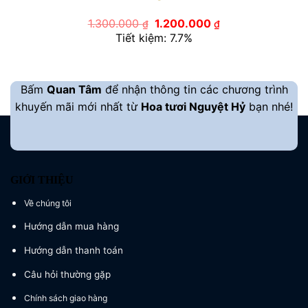
Giá
Giá
1.300.000
1.200.000
₫
₫
gốc
hiện
Tiết kiệm: 7.7%
là:
tại
1.300.000 ₫.
là:
1.200.000 ₫.
Bấm
Quan Tâm
để nhận thông tin các chương trình
khuyến mãi mới nhất từ
Hoa tươi Nguyệt Hỷ
bạn nhé!
GIỚI THIỆU
Về chúng tôi
Hướng dẫn mua hàng
Hướng dẫn thanh toán
Câu hỏi thường gặp
Chính sách giao hàng