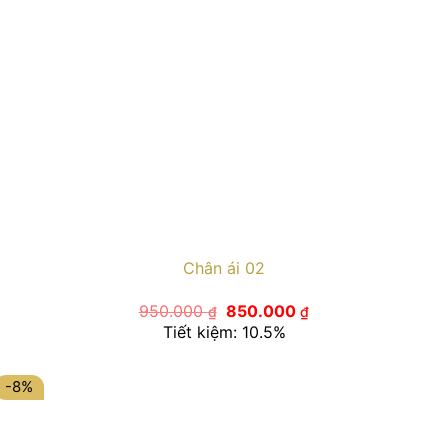
Chân ái 02
Giá
Giá
950.000
850.000
₫
₫
gốc
hiện
Tiết kiệm: 10.5%
là:
tại
950.000 ₫.
là:
850.000 ₫.
-8%