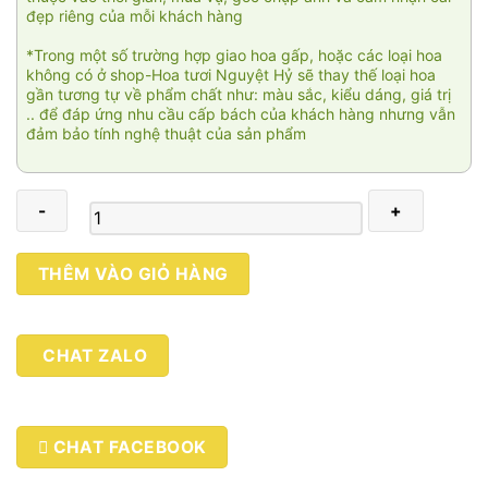
đẹp riêng của mỗi khách hàng
*Trong một số trường hợp giao hoa gấp, hoặc các loại hoa
không có ở shop-Hoa tươi Nguyệt Hỷ sẽ thay thế loại hoa
gần tương tự về phẩm chất như: màu sắc, kiểu dáng, giá trị
.. để đáp ứng nhu cầu cấp bách của khách hàng nhưng vẫn
đảm bảo tính nghệ thuật của sản phẩm
Nắng
THÊM VÀO GIỎ HÀNG
mai
SN349
số
CHAT ZALO
lượng
CHAT FACEBOOK