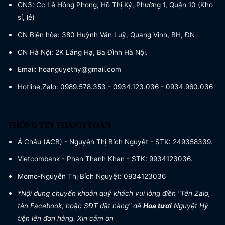
CN3: Cc Lê Hồng Phong, Hồ Thị Kỷ, Phường 1, Quận 10 (Kho
sỉ, lẻ)
CN Biên hòa: 380 Huỳnh Văn Luỹ, Quang Vinh, BH, ĐN
CN Hà Nội: 2K Láng Hạ, Ba Đình Hà Nội.
Email: hoanguyethy@gmail.com
Hotline,Zalo: 0989.578.353 - 0934.123.036 - 0934.960.036
THÔNG TIN THANH TOÁN
Á Châu (ACB) - Nguyễn Thị Bích Nguyệt - STK: 249358339.
Vietcombank - Phan Thanh Khan - STK: 9934123036.
Momo-Nguyễn Thị Bích Nguyệt: 0934123036
*Nội dung chuyển khoản quý khách vui lòng điền "Tên Zalo,
tên Facebook, hoặc SĐT đặt hàng" để
Hoa tươi
Nguyệt Hỷ
tiện lên đơn hàng. Xin cảm ơn