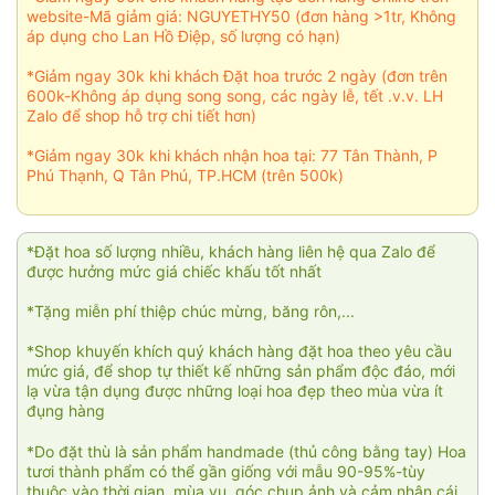
website-Mã giảm giá: NGUYETHY50 (đơn hàng >1tr, Không
áp dụng cho Lan Hồ Điệp, số lượng có hạn)
*Giảm ngay 30k khi khách Đặt hoa trước 2 ngày (đơn trên
600k-Không áp dụng song song, các ngày lễ, tết .v.v. LH
Zalo để shop hỗ trợ chi tiết hơn)
*Giảm ngay 30k khi khách nhận hoa tại: 77 Tân Thành, P
Phú Thạnh, Q Tân Phú, TP.HCM (trên 500k)
*Đặt hoa số lượng nhiều, khách hàng liên hệ qua Zalo để
được hưởng mức giá chiếc khấu tốt nhất
*Tặng miễn phí thiệp chúc mừng, băng rôn,...
*Shop khuyến khích quý khách hàng đặt hoa theo yêu cầu
mức giá, để shop tự thiết kế những sản phẩm độc đáo, mới
lạ vừa tận dụng được những loại hoa đẹp theo mùa vừa ít
đụng hàng
*Do đặt thù là sản phẩm handmade (thủ công bằng tay) Hoa
tươi thành phẩm có thể gần giống với mẫu 90-95%-tùy
thuộc vào thời gian, mùa vụ, góc chụp ảnh và cảm nhận cái