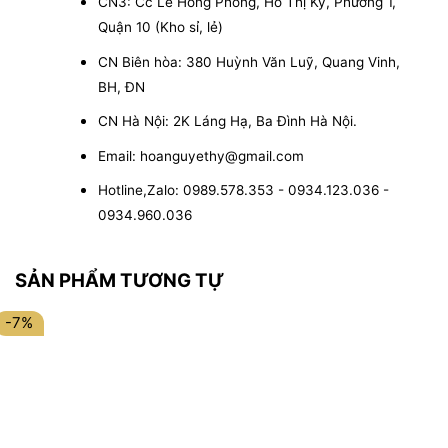
CN3: Cc Lê Hồng Phong, Hồ Thị Kỷ, Phường 1,
Quận 10 (Kho sỉ, lẻ)
CN Biên hòa: 380 Huỳnh Văn Luỹ, Quang Vinh,
BH, ĐN
CN Hà Nội: 2K Láng Hạ, Ba Đình Hà Nội.
Email: hoanguyethy@gmail.com
Hotline,Zalo: 0989.578.353 - 0934.123.036 -
0934.960.036
SẢN PHẨM TƯƠNG TỰ
-7%