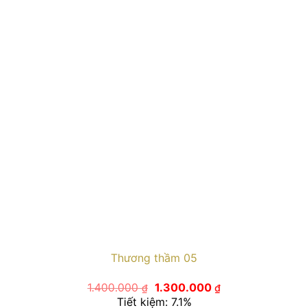
Thương thầm 05
Giá
Giá
1.400.000
1.300.000
₫
₫
gốc
hiện
Tiết kiệm: 7.1%
là:
tại