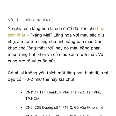
MÔ TẢ
THÔNG TIN LIÊN HỆ
Ý nghĩa của lẵng hoa là cơ sở để đặt tên cho
hoa
sinh nhật
– “Nắng Mai”. Lẵng hoa với màu sắc dịu
nhẹ, ấm áp tỏa sáng như ánh nắng ban mai. Chỉ
khác chỗ “ông mặt trời” này có màu hồng phấn,
màu trắng tinh khôi và cả màu xanh tươi mát. Vô
cùng rực rỡ và cuốn hút.
Có ai lại không yêu thích một lẵng hoa bình dị, tươi
đẹp có 1-0-2 như thế này kia chứ!
CN1: 77 Tân Thành, P Phú Thạnh, Q Tân Phú,
TP.HCM
CN2: 205 Đường số 1, P11, Q. Gò Vấp (Kho sỉ, lẻ)