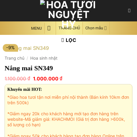
Skip
to
content
TRANG CHỦ
Chọn mẫu
MENU
LỌC
-9%
Trang chủ
/
Hoa sinh nhật
Nắng mai SN349
Giá
Giá
₫
₫
1.100.000
1.000.000
gốc
hiện
là:
tại
Khuyến mãi HOT:
1.100.000 ₫.
là:
*Giao hoa tươi tận nơi miễn phí nội thành (Bán kính 10km đơn
1.000.000 ₫.
trên 500k)
*Giảm ngay 20k cho khách hàng mới tạo đơn hàng trên
website-Mã giảm giá: KHACHMOI (Giá trị đơn hàng >600k,
số lượng có hạn)
*Giảm ngay 50k cho khách hàng tạo đơn hàng Online trên