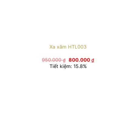
Xa xăm HTL003
Giá
Giá
950.000
800.000
₫
₫
gốc
hiện
Tiết kiệm: 15.8%
là:
tại
950.000 ₫.
là:
800.000 ₫.