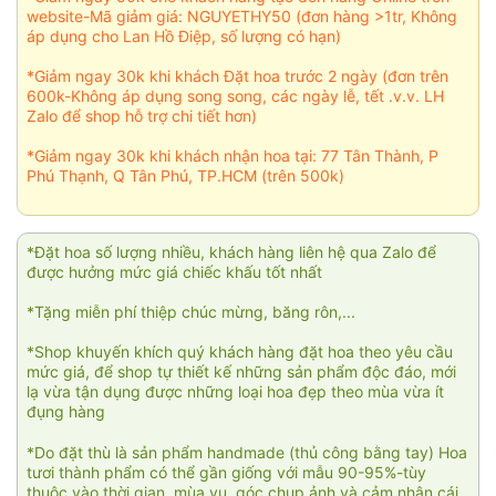
website-Mã giảm giá: NGUYETHY50 (đơn hàng >1tr, Không
áp dụng cho Lan Hồ Điệp, số lượng có hạn)
*Giảm ngay 30k khi khách Đặt hoa trước 2 ngày (đơn trên
600k-Không áp dụng song song, các ngày lễ, tết .v.v. LH
Zalo để shop hỗ trợ chi tiết hơn)
*Giảm ngay 30k khi khách nhận hoa tại: 77 Tân Thành, P
Phú Thạnh, Q Tân Phú, TP.HCM (trên 500k)
*Đặt hoa số lượng nhiều, khách hàng liên hệ qua Zalo để
được hưởng mức giá chiếc khấu tốt nhất
*Tặng miễn phí thiệp chúc mừng, băng rôn,...
*Shop khuyến khích quý khách hàng đặt hoa theo yêu cầu
mức giá, để shop tự thiết kế những sản phẩm độc đáo, mới
lạ vừa tận dụng được những loại hoa đẹp theo mùa vừa ít
đụng hàng
*Do đặt thù là sản phẩm handmade (thủ công bằng tay) Hoa
tươi thành phẩm có thể gần giống với mẫu 90-95%-tùy
thuộc vào thời gian, mùa vụ, góc chụp ảnh và cảm nhận cái