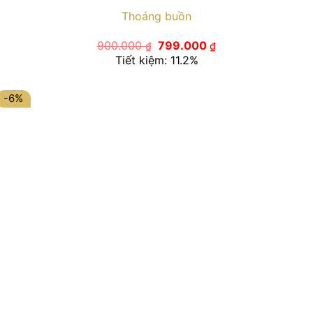
Thoáng buồn
Giá
Giá
900.000
799.000
₫
₫
gốc
hiện
Tiết kiệm: 11.2%
là:
tại
900.000 ₫.
là:
799.000 ₫.
-6%