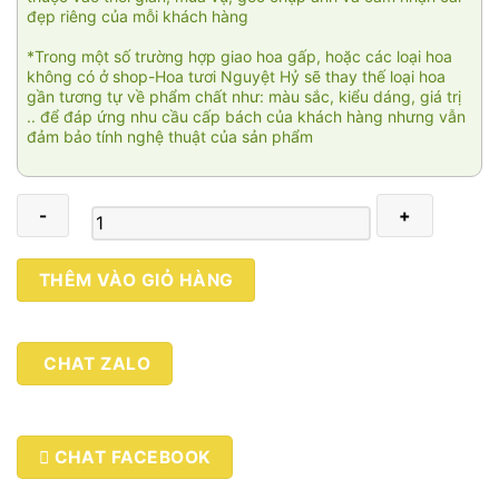
đẹp riêng của mỗi khách hàng
*Trong một số trường hợp giao hoa gấp, hoặc các loại hoa
không có ở shop-Hoa tươi Nguyệt Hỷ sẽ thay thế loại hoa
gần tương tự về phẩm chất như: màu sắc, kiểu dáng, giá trị
.. để đáp ứng nhu cầu cấp bách của khách hàng nhưng vẫn
đảm bảo tính nghệ thuật của sản phẩm
Cõi
THÊM VÀO GIỎ HÀNG
địa
đàng
001
CHAT ZALO
số
lượng
CHAT FACEBOOK