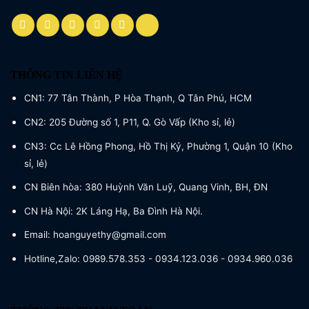
THÔNG TIN LIÊN HỆ
CN1: 77 Tân Thành, P Hòa Thạnh, Q Tân Phú, HCM
CN2: 205 Đường số 1, P11, Q. Gò Vấp (Kho sỉ, lẻ)
CN3: Cc Lê Hồng Phong, Hồ Thị Kỷ, Phường 1, Quận 10 (Kho
sỉ, lẻ)
CN Biên hòa: 380 Huỳnh Văn Luỹ, Quang Vinh, BH, ĐN
CN Hà Nội: 2K Láng Hạ, Ba Đình Hà Nội.
Email: hoanguyethy@gmail.com
Hotline,Zalo: 0989.578.353 - 0934.123.036 - 0934.960.036