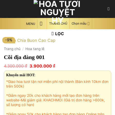
Skip
to
content
TRANG CHỦ
Chọn mẫu
MENU
LỌC
-9%
Trang chủ
/
Hoa tang lễ
Cõi địa đàng 001
Giá
Giá
₫
₫
4.300.000
3.900.000
gốc
hiện
là:
tại
Khuyến mãi HOT:
4.300.000 ₫.
là:
*Giao hoa tươi tận nơi miễn phí nội thành (Bán kính 10km đơn
3.900.000 ₫.
trên 500k)
*Giảm ngay 20k cho khách hàng mới tạo đơn hàng trên
website-Mã giảm giá: KHACHMOI (Giá trị đơn hàng >600k,
số lượng có hạn)
*Giảm ngay 50k cho khách hàng tạo đơn hàng Online trên