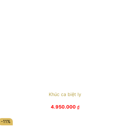
Khúc ca biệt ly
4.950.000
₫
-11%