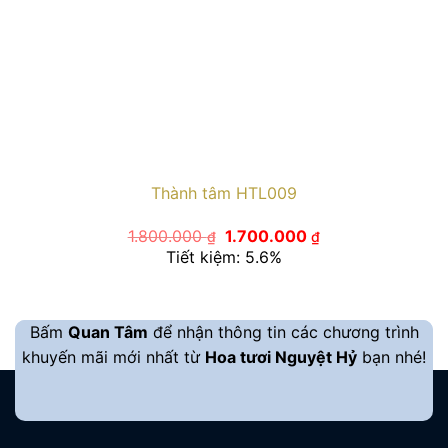
Thành tâm HTL009
Giá
Giá
1.800.000
1.700.000
₫
₫
gốc
hiện
Tiết kiệm: 5.6%
là:
tại
1.800.000 ₫.
là:
1.700.000 ₫.
Bấm
Quan Tâm
để nhận thông tin các chương trình
khuyến mãi mới nhất từ
Hoa tươi Nguyệt Hỷ
bạn nhé!